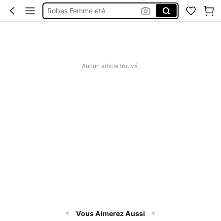
Robes Femme été
Short Femme été
Maillot De Bain Femme
Squishy
Aucun article trouvé.
Vous Aimerez Aussi