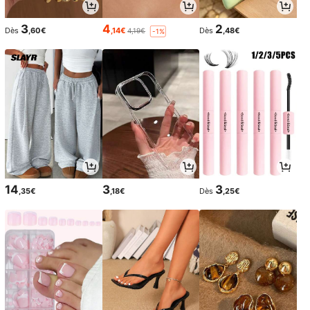
3
4
2
Dès
,60€
,14€
Dès
,48€
4,19€
-1%
14
3
3
,35€
,18€
Dès
,25€