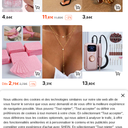
4
11
3
,64€
,61€
,84€
11,85€
-2%
2
3
13
Dès
,75€
,31€
,80€
2,78€
-1%
Nous utilisons des cookies et des technologies similaires sur notre site web afin de
vous fournir le service que vous avez demandé et de vous offrir la meilleure expérience
de navigation possible. Vous pouvez "Tout rejeter", "Tout accepter" ou définir vos
préférences de cookies à tout moment à votre choix. En sélectionnant "Tout accepter",
nous définirons tous les cookies optionnels, qui nous aident à analyser le trafic, à offrir
des fonctionnalités améliorées et à personnaliser le contenu et les publicités pour
compléter votre expérience d'achat avec SHEIN. En sélectionnant "Tout rejeter", vous