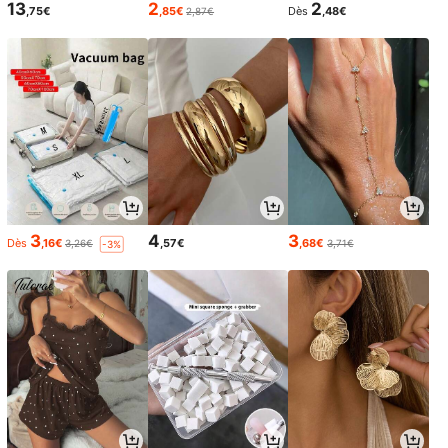
13
2
2
,75€
,85€
Dès
,48€
2,87€
3
4
3
Dès
,16€
,57€
,68€
3,26€
3,71€
-3%