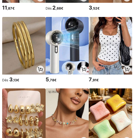
11
2
3
,87€
Dès
,68€
,52€
3
5
7
Dès
,13€
,78€
,91€