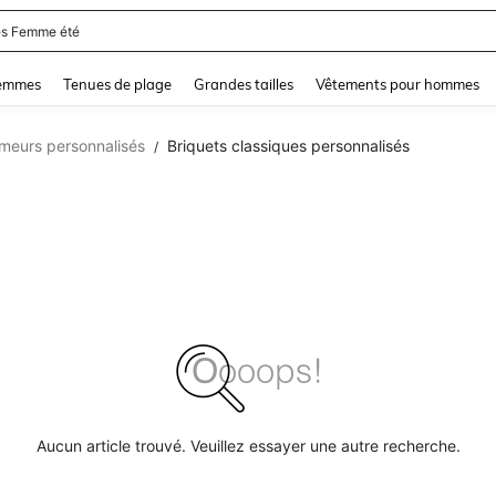
s Femme été
and down arrow keys to navigate search Dernière recherche and Rechercher et Tr
femmes
Tenues de plage
Grandes tailles
Vêtements pour hommes
meurs personnalisés
Briquets classiques personnalisés
/
Aucun article trouvé. Veuillez essayer une autre recherche.