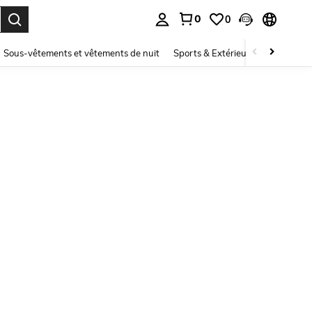
0
0
ouver. Press Enter to select.
Sous-vêtements et vêtements de nuit
Sports & Extérieur
Enfants