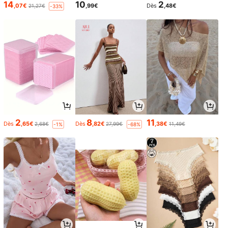
14
10
2
,07€
,99€
Dès
,48€
21,27€
-33%
2
8
11
Dès
,65€
Dès
,82€
,38€
2,68€
27,99€
11,49€
-1%
-68%