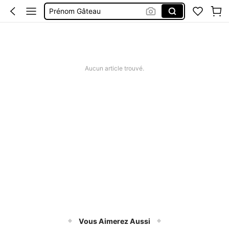
Prénom Gâteau
Topper Personnalisé
Anniversaire Décorations
Anniversaire
Aucun article trouvé.
Vous Aimerez Aussi