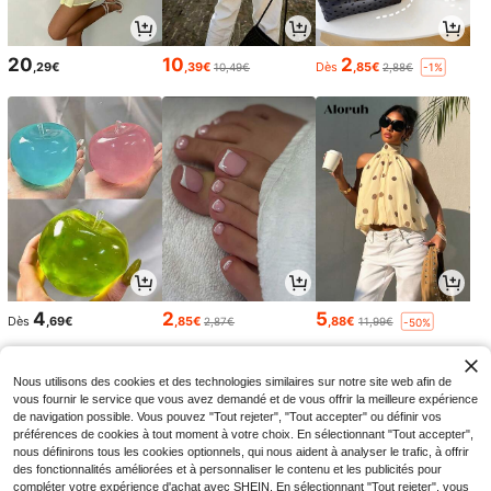
20
10
2
,29€
,39€
Dès
,85€
10,49€
2,88€
-1%
4
2
5
Dès
,69€
,85€
,88€
2,87€
11,99€
-50%
Nous utilisons des cookies et des technologies similaires sur notre site web afin de
vous fournir le service que vous avez demandé et de vous offrir la meilleure expérience
de navigation possible. Vous pouvez "Tout rejeter", "Tout accepter" ou définir vos
préférences de cookies à tout moment à votre choix. En sélectionnant "Tout accepter",
nous définirons tous les cookies optionnels, qui nous aident à analyser le trafic, à offrir
des fonctionnalités améliorées et à personnaliser le contenu et les publicités pour
compléter votre expérience d'achat avec SHEIN. En sélectionnant "Tout rejeter", vous