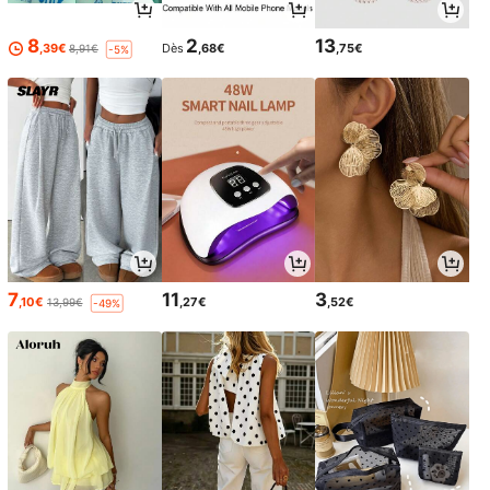
8
2
13
,39€
Dès
,68€
,75€
8,91€
-5%
7
11
3
,10€
,27€
,52€
13,99€
-49%