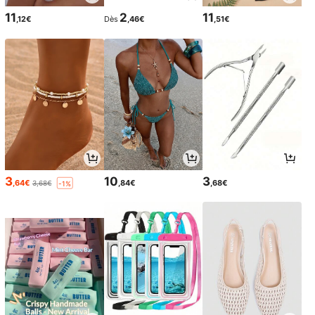
11
2
11
,12€
Dès
,46€
,51€
3
10
3
,64€
,84€
,68€
3,68€
-1%