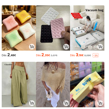
2
2
3
Dès
,48€
Dès
,35€
Dès
,16€
2,37€
3,26€
-3%