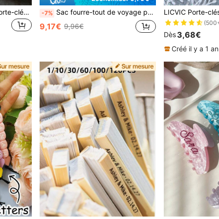
Porte-clés personnalisé, porte-clés avec numéro et nom de maillot personnalisés, porte-clés en acrylique personnalisé, design sportif, breloques de sac, acier inoxydable, acrylique, cadeau sportif personnalisé
Sac fourre-tout de voyage personnalisé avec motif ours et lapin brodé - mignon, adapté au rangement familial, essentiel d'organisation, moderne, coloré, adorable, cadeau pour elle
-7%
(500
9,17€
9,96€
3,68€
Dès
Créé il y a 1 an