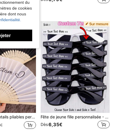
fonctionnement du
amètres de cookies
èles
nière dont nous
fidentialité.
ejeter
ail décoratif pliable pour cadeaux de mariage, cadeaux d'anniversaire et cadeaux de retour pour demoiselles d'honneur, faveur de fête
Fête de jeune fille personnalisée - Cadre carré noir personnalisé avec verres blancs, parfait pour la mariée et l'équipe de célébration nuptiale, cadeaux de fête de jeune fille, lunettes de mode pour demoiselles d'honneur, mignon, Y2K, amis, douche nuptiale, cadeau pour elle
6,35€
Dès
8€