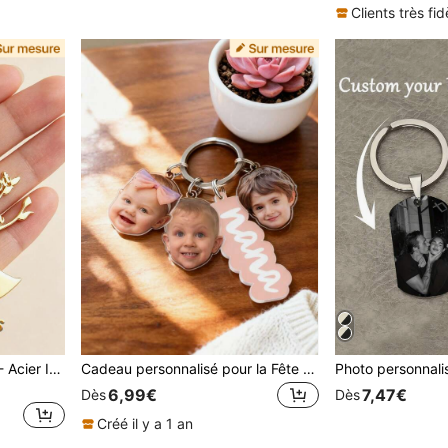
Clients très fid
Arbre de Vie Personnalisé - Acier Inoxydable, Noms Personnalisés 1-6, Cadeau pour Maman, Sœur, Grand-mère - Bijoux pour Femmes, Cadeau d'Anniversaire, Or, Vintage, Unisexe, Simple, Décontracté, Cadeau pour la Fête des Mères, Lien Familial
Cadeau personnalisé pour la Fête des Pères, Porte-clés personnalisé pour papa avec pendentif visage d'enfant, Porte-clés acrylique personnalisé amusant avec visage d'enfant, Cadeau de Noël, Cadeau unique
6,99€
7,47€
Dès
Dès
Créé il y a 1 an