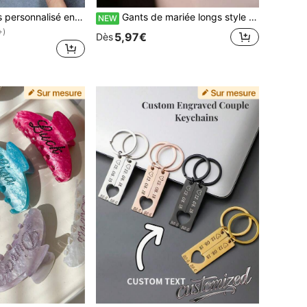
LICVIC Porte-clés personnalisé en acrylique avec plusieurs mains en forme de cœur, Porte-clés avec nom de famille personnalisé, Personnalisé, Porte-clés avec noms personnalisables, Cadeau pour papa, maman, famille, amis, Cadeau attentionné
Gants de mariée longs style lettre, accessoire élégant vintage à manches longues transparentes, convient pour les mariages, les occasions formelles, la photographie
NEW
+)
5,97€
Dès