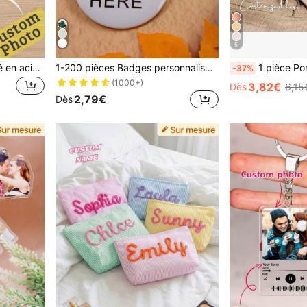
5
1/2 Porte-clés personnalisé en acier inoxydable avec photo & texte, pendentif neutre, porte-clés de couple, cadeau personnalisé pour la Saint-Valentin, taille : 5x3 cm, 4 styles, cadeau d'anniversaire
1-200 pièces Badges personnalisés, Boutons personnalisés, Broches personnalisées, Boutons, Images/Textes/Designs personnalisables, Accessoires de boutons pour sac à dos., Cadeau personnalisé
1 pièce Porte-clés personnalisé avec marguerite perlée | Cuir synthétique | Charm floral fait main | Cadeau de rentrée scolaire | C
-37%
(1000+)
3,82€
Dès
6,15
2,79€
Dès