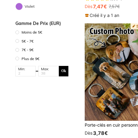
7,47€
Dès
7,57€
Violet
Créé il y a 1 an
Gamme De Prix (EUR)
Moins de 5€
5€ - 7€
7€ - 9€
Plus de 9€
Min:
Max:
Ok
3,78€
Dès