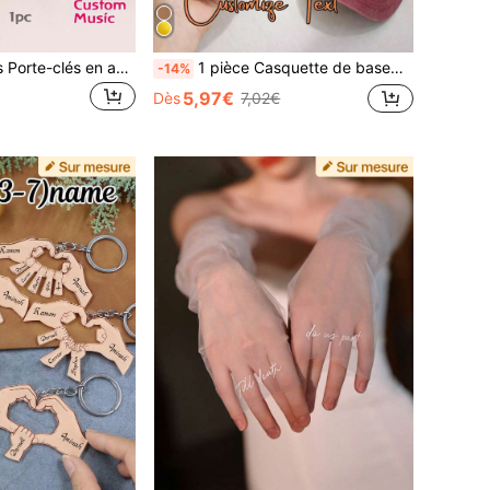
LICVIC 1/2 pièces Porte-clés en acrylique personnalisé, Porte-clés photo personnalisé, Porte-clés nom personnalisé, Porte-clés code musical personnalisable, Cadeau d'anniversaire, Cadeau de la Saint-Valentin, Cadeau d'anniversaire
1 pièce Casquette de baseball lavée et brodée personnalisée, casquette de papa vintage usée, casquette de camionneur personnalisée, casquette de mode Y2K, casquette réglable, casquette brodée minimaliste, casquette de style coréen décontracté, casquette esthétique vintage d'argent, cadeau personnalisé, port quotidien
-14%
5,97€
Dès
7,02€