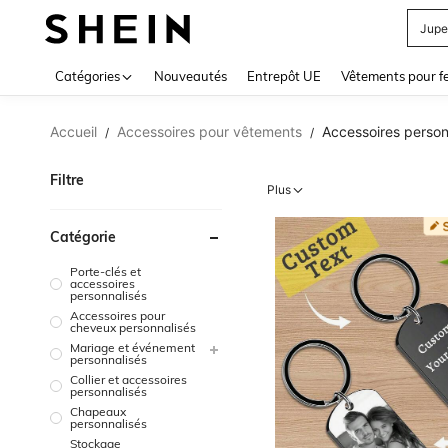
Jupe
Use up 
Catégories
Nouveautés
Entrepôt UE
Vêtements pour 
Accueil
Accessoires pour vêtements
Accessoires person
/
/
Filtre
Plus
Catégorie
Porte-clés et
accessoires
personnalisés
Accessoires pour
cheveux personnalisés
Mariage et événement
personnalisés
Collier et accessoires
personnalisés
Chapeaux
personnalisés
Stockage