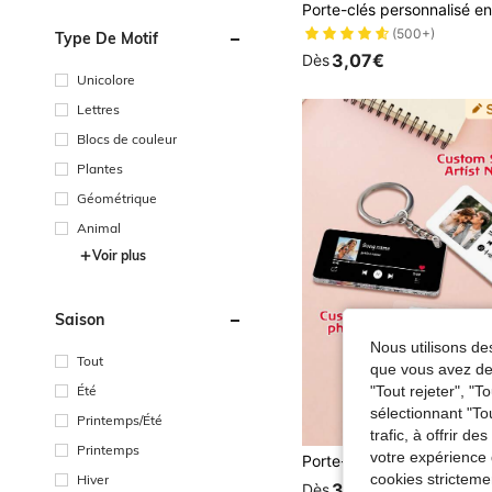
(500+)
Type De Motif
3,07€
Dès
Unicolore
Lettres
Blocs de couleur
Plantes
Géométrique
Animal
Voir plus
Saison
Nous utilisons des
Tout
que vous avez dem
Été
"Tout rejeter", "
sélectionnant "To
Printemps/Été
trafic, à offrir d
Printemps
votre expérience 
cookies stricteme
Hiver
3,49€
Dès