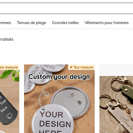
and down arrow keys to navigate search Dernière recherche and Rechercher et Tr
femmes
Tenues de plage
Grandes tailles
Vêtements pour hommes
nalisés