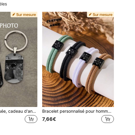
èles
Photo personnalisée, cadeau d'anniversaire, décoration d'Halloween, pendentif de sac à dos, cadeau d'anniversaire, Saint-Valentin, Fête des Mères, remise des diplômes, cadeau de Noël, or rose, platine, convient aux étudiants universitaires, pour la famille, décoration murale, esthétique, cadeau unique
Bracelet personnalisé pour homme, bracelet de couple avec initiale personnalisée, bracelet gravé, bracelet d'amour, bracelet d'amitié, bracelet de marin, bracelet de famille, cadeau de Noël, cadeau de la Saint-Valentin, cadeau d'anniversaire, cadeau d'anniversaire de mariage, cadeau de la Fête des Pères, bracelets de poignet personnalisés
7,66€