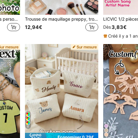
1 pièce/2 pièces Porte-clés personnalisé avec nom et photo, pendentif de sac à dos pour femmes, porte-clés en acrylique pour couples, amis, animaux de compagnie, photos personnalisées, cadeau unique
Trousse de maquillage preppy, trousse de maquillage personnalisée en seersucker, trousse de toilette de voyage rayée, pochette de plage personnalisée, cadeau de sororité, pochette de maquillage western
12,94€
3,83€
Dès
Créé il y a 1 an
4
Économiser 0,79€