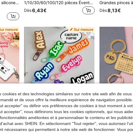
Porte-clés personnalisé en silicone avec breloque de nom et lettres colorées, uniforme d'infirmière, breloques de sac à main pour sacs à main, porte-clés pour femmes, hommes et enfants, cadeaux pour infirmières
1/10/30/60/100/120 pièces Éventails personnalisés gravés au laser, éventails décoratifs cadeaux, fournitures de mariage, cadeaux d'invités créatifs, accessoires de fête, fournitures de fête d'anniversaire, ensemble de cadeaux d'éventails, cadeau de douche nuptiale, anniversaire
6,43€
8,13€
Dès
Dès
 cookies et des technologies similaires sur notre site web afin de vous 
andé et de vous offrir la meilleure expérience de navigation possibl
Tout accepter" ou définir vos préférences de cookies à tout moment à vot
ut accepter", nous définirons tous les cookies optionnels, qui nous aide
Économiser 0,01€
es fonctionnalités améliorées et à personnaliser le contenu et les publici
d'achat avec SHEIN. En sélectionnant "Tout rejeter", vous autorisez l'uti
Porte-clés personnalisé en acrylique avec lecteur de musique, porte-clés photo, ornements de sac, porte-clés pour femmes et hommes, code de musique scannable, cadeaux d'anniversaire, cadeaux de mariage, cadeau d'anniversaire
1 pièce Porte-clés en acrylique avec nom, accessoire DIY, convient pour les sacs à main, les sacs à dos, les bagages, étiquette de nom pour anniversaire et vacances, cadeau pour la famille et les amis, cadeau personnalisé
nt nécessaires qui permettent à notre site web de fonctionner. Vous po
(500
7,68€
7,69€