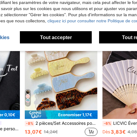
ifiant les paramètres de votre navigateur, mais cela peut affecter le 
3,93€
Dès
 savoir plus sur les cookies que nous utilisons et pour ajuster vos par
Clients très fid
lez sélectionner "Gérer les cookies". Pour plus d'informations sur la ma
ées que nous collectons,
cliquez ici pour consulter notre Politique de con
kies
Tout accepter
Tout r
21
r 0,10€
Économiser 1,17€
2 pièces/Set Accessoires pour cheveux personnalisés gravés au laser, pince à cheveux personnalisée avec nom, peigne à cheveux, texture marbre acrylique, grande pince à cheveux, cadeau personnalisé
LICVIC Éventails pliables personnalisés avec texte, éventail à main en bois personnalisé, évent
-8%
-6%
e mariage, mariage, remise de diplôme, fête des pères, cadeau pour le marié
13,07€
3,83€
14,24€
Dès
4,0