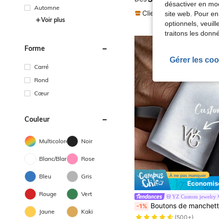
désactiver en mod
Automne
Clients très fidèles
site web. Pour en
Voir plus
optionnels, veuil
traitons les donn
Forme
Gérer les coo
Carré
Rond
Cœur
Couleur
Multicolore
Noir
Blanc/Blanche
Rose
Bleu
Gris
Économise
Rouge
Vert
YZ Custom jewelry
Boutons de manchette personnalisés avec monogramme en acier inoxydable pour chemise formelle pour hommes, bijoux, vintage, décontracté, style old money, cadeaux pour lui, petit ami, anniversaire, anniversaire d
-1%
Jaune
Kaki
(500+)