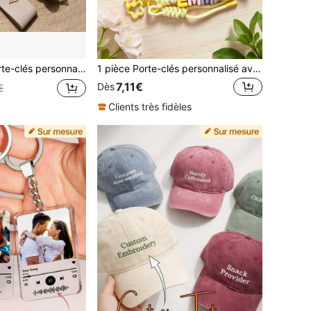
adeau d'amitié | Cadeau d'anniversaire/Fête des mères, Saison de remise des diplômes, Cadeau de demoiselle d'honneur, Cadeau de la fête des enseignants, Cadeau de la Saint-Valentin, Esthétique, Bohème chic
1 pièce Porte-clés personnalisé avec perles tressées, lanière avec fleur et lettre, porte-clés nom coloré personnalisé, cadeau de vacances, pour maman/petite amie, esthétique
7,11€
Dès
€
Clients très fidèles