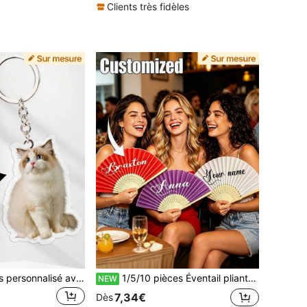
Clients très fidèles
1 pièce Porte-clés personnalisé avec nom et photo, pendentif de sac à dos pour femmes, porte-clés en acrylique pour couples, amis, animaux de compagnie, photos personnalisées, objet de collection commémoratif, cadeau personnalisé
1/5/10 pièces Éventail pliant personnalisé avec nom, éventail à main élégant pour femmes, cadeau de mariage, cadeau de douche nuptiale, accessoire pour événement d'été
NEW
7,34€
Dès