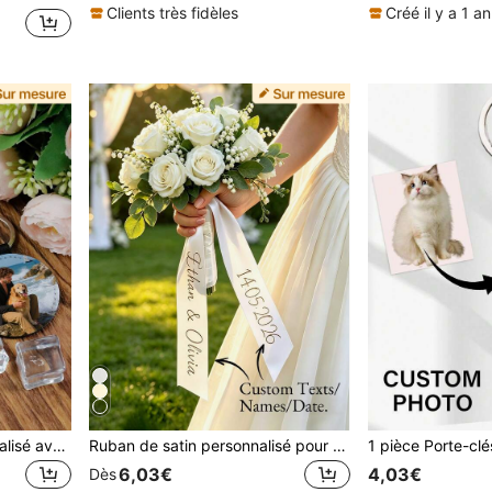
Clients très fidèles
Créé il y a 1 an
Porte-clés en cuir personnalisé avec photo, porte-clés personnalisé avec nom pour photos d'animaux de compagnie, de couple, de famille, décoration de sac, cadeau parfait
Ruban de satin personnalisé pour bouquet de mariée, ruban de satin personnalisé avec nom et date de la mariée, emballage de bouquet imprimé personnalisé, souvenir de mariage personnalisé, cadeau de douche nuptiale, 3 tailles, anniversaire, bouquet de mariée, décoration de fête de mariage, cadeau unique
6,03€
4,03€
Dès