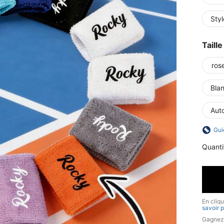
Styl
Taille
ros
Bla
Auto
Gui
Quanti
En cliq
savoir p
Gagnez