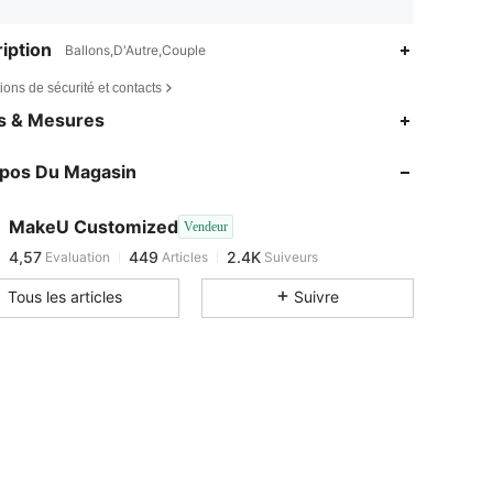
iption
Ballons,D'Autre,Couple
ions de sécurité et contacts
4,57
449
2.4K
es & Mesures
4,57
449
2.4K
opos Du Magasin
4,57
449
2.4K
4,57
449
2.4K
MakeU Customized
Vendeur
4,57
449
2.4K
Evaluation
Articles
Suiveurs
I***o
est en train de naviguer
4,57
449
2.4K
Tous les articles
Suivre
4,57
449
2.4K
4,57
449
2.4K
4,57
449
2.4K
4,57
449
2.4K