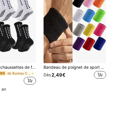
3/6 paires de chaussettes de football antidérapantes à pois unisexes, chaussettes de sport respirantes et résistantes à l'usure pour la course, le yoga, l'entraînement, les chaussettes d'automne
Bandeau de poignet de sport en serviette, bandeaux de transpiration de tennis respirants, bandeaux de poignet de sport colorés, protège-poignet absorbant l'humidité, bandeaux de transpiration pour hommes et femmes, convient pour le tennis, le basket-ball, la course, le yoga, le badminton, la fitness, l'entraînement, le bandeau de poignet, les accessoires de gym
de Bureau Chaussettes de sport pour hommes
ERS
2,49€
Dès
1 an