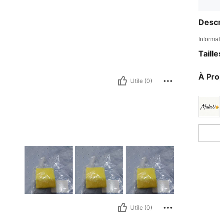
Descr
Informat
Taill
À Pr
Utile (0)
Utile (0)