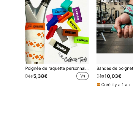
Poignée de raquette personnalisée - Nom/Texte personnalisable, Poignée de raquette en caoutchouc - Cadeau parfait pour le tennis, le badminton, la canne à pêche - Ruban de remplacement universel antidérapant, améliore la sensation et l'absorption des chocs, conçu pour les athlètes de tennis, de badminton, de tennis de table - Processus de transfert thermique, Processus de fabrication de raquette
5,38€
10,03€
Dès
Dès
Créé il y a 1 an