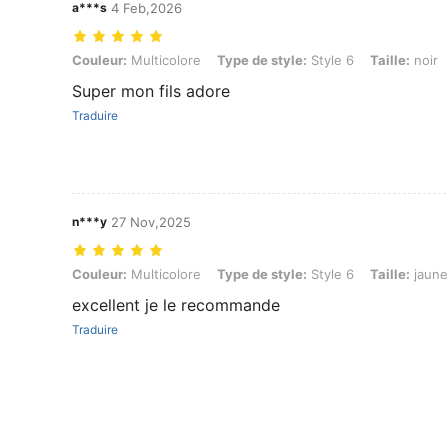
a***s
4 Feb,2026
Couleur: Multicolore, Type de style: Style 6, Taille: noir
Couleur:
Multicolore
Type de style:
Style 6
Taille:
noir
Super mon fils adore
Traduire
n***y
27 Nov,2025
Couleur: Multicolore, Type de style: Style 6, Taille: jaune
Couleur:
Multicolore
Type de style:
Style 6
Taille:
jaune
excellent je le recommande
Traduire