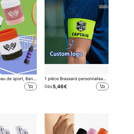
1 pièce Bandeau de sport, Bandeau de tennis, Bandeau de sport d'extérieur, Convient pour le badminton, le volleyball, le basketball
1 pièce Brassard personnalisable avec logo, brassard avec texte personnalisé, bracelet de sport élastique personnalisé avec logo et nom d'équipe, équipement de sport confortable et durable, cadeau idéal pour les capitaines d'équipe et les athlètes, convient aux hommes et aux femmes, plusieurs couleurs disponibles, personnalisable
5,46€
Dès