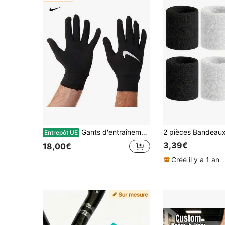
Gants d'entraînement Nike Pacer Therma-FIT noirs pour temps froid, convenant pour le cyclisme, la randonnée, la course en extérieur, compatibles avec les écrans tactiles, unisexe HM6830-082
Entrepôt UE
3,39€
18,00€
Créé il y a 1 an