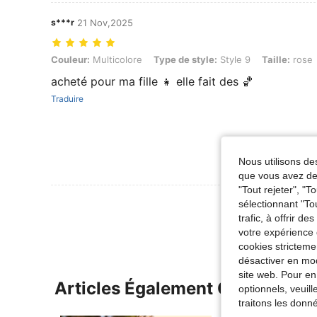
s***r
21 Nov,2025
Couleur: Multicolore, Type de style: Style 9, Taille: rose
Couleur:
Multicolore
Type de style:
Style 9
Taille:
rose
acheté pour ma fille 👧 elle fait des 🏀
Traduire
Nous utilisons des
que vous avez dem
"Tout rejeter", "
Voir Plus D
sélectionnant "To
trafic, à offrir d
votre expérience 
cookies stricteme
désactiver en mod
site web. Pour en
Articles Également Consultés
optionnels, veuil
traitons les donn