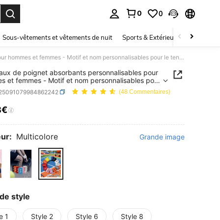
0
0
ouver. Press Enter to select.
Sous-vêtements et vêtements de nuit
Sports & Extérieur
Enfants
Bandeaux de poignet absorbants personnalisables pour hommes et femmes - Motif et nom personnalisables pour le tennis, le basket-ball, la course, le yoga, les sports de fitness
ux de poignet absorbants personnalisables pour
 et femmes - Motif et nom personnalisables pour
is, le basket-ball, la course, le yoga, les sports de
t25091079984862242
(48 Commentaires)
8€
ICE AND AVAILABILITY
ur:
Multicolore
Grande image
de style
e 1
Style 2
Style 6
Style 8