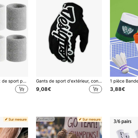
2 pièces Bandeaux de sport pour hommes & femmes - Bandeaux de coton éponge absorbant l'humidité pour le tennis, le basket-ball, la course, la gym, l'entraînement, l'équipement de protection sportive, les protège-poignets
Gants de sport d'extérieur, convenant pour le cyclisme, le VTT de descente, le MX, le VTT, unisexe, toutes saisons, légers
9,08€
3,88€