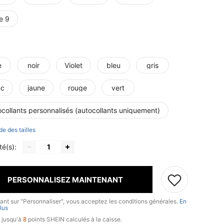
e 9
e
noir
Violet
bleu
gris
nc
jaune
rouge
vert
collants personnalisés (autocollants uniquement)
de des tailles
té(s):
PERSONNALISEZ MAINTENANT
uant sur "Personnaliser", vous acceptez les conditions générales.
En
lus
 jusqu'à
8
points SHEIN calculés à la caisse.