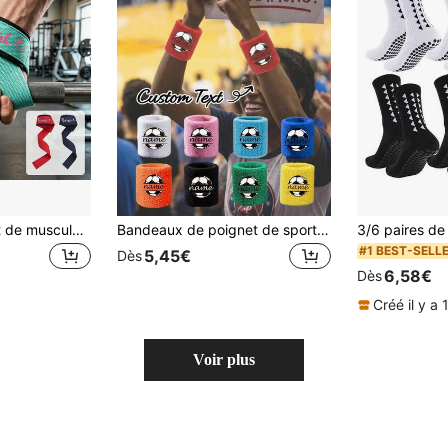
Bandes de poignet de musculation personnalisables et réglables avec police artistique épaisse, support de poignet pour soulevé de terre, bracelets de poignet de musculation unisexes, convenant pour la fitness, la musculation et l'entraînement de force, équipés d'un support de poignet pour soulevé de terre
Bandeaux de poignet de sport personnalisés absorbant la transpiration pour hommes et femmes - Bandeaux de poignet évacuant l'humidité convenant pour le tennis, le basket-ball, la course, le yoga, la gym, l'entraînement
#1 BEST-SELL
5,45€
Dès
6,58€
Dès
Créé il y a 
Voir plus