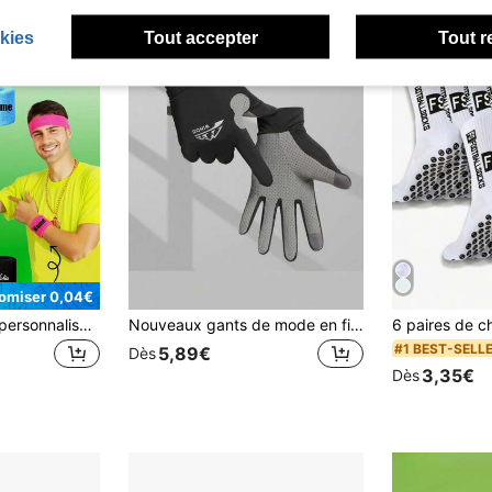
kies
Tout accepter
Tout r
omiser 0,04€
Bandeau de sport personnalisé unisexe - absorbant l'humidité, convient pour le tennis, le basket-ball, la course, le yoga, la gym, l'entraînement et autres sports, Athleisure haut de gamme
Nouveaux gants de mode en fibre de soie de glace pour hommes – Cyclisme en plein air, pêche, kayak et navigation, gants anti-dérapants à protection solaire à doigts complets, gants de sport légers et durables, tissu de haute qualité convenant aux passionnés d'activités de plein air
#1 BEST-SELL
5,89€
Dès
3,35€
Dès