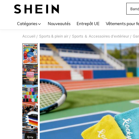
Band
Use up 
Catégories
Nouveautés
Entrepôt UE
Vêtements pour 
Accueil
Sports & plein air
Sports ＆ Accessoires d'extérieur
Gan
/
/
/