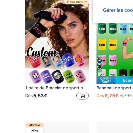
Gérer les coo
4
Écon
1 paire de Bracelet de sport personnalisé avec photo/texte, Bracelet de sport unisexe personnalisé, Bracelet de sport absorbant la transpiration, peut imprimer votre propre photo ou information
5,53€
6,75€
Dès
Dès
6,79€