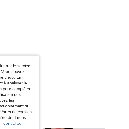
fournir le service
e. Vous pouvez
re choix. En
nt à analyser le
tés pour compléter
lisation des
uvez les
fonctionnement du
amètres de cookies
nière dont nous
fidentialité.