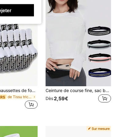
ejeter
6 paires de chaussettes de football pour hommes, chaussettes courtes et épaisses en tissu éponge, chaussettes basses et hautes pour couple, chaussettes antidérapantes, chaussettes de sport mi-mollet, durables, chaussettes d'automne 1/2/3/4/5/6 paires, respirantes
Ceinture de course fine, sac banane élastique invisible, ceinture de course avec fermeture éclair réglable, sac de taille de voyage, ceinture porte-monnaie pour hommes et femmes, pour fitness, entraînement, travail, déplacements, course et randonnée, accessoires de course, équipement de plein air
de Tissu tricoté Chaussettes de sport pour hommes
ERS
2,59€
Dès