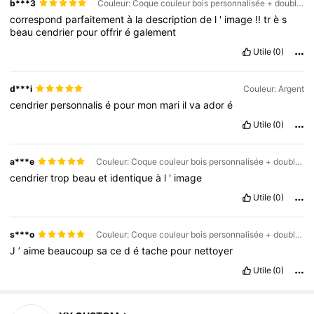
b***3
Couleur: Coque couleur bois personnalisée + doublure en acier inoxydable doré
correspond
parfaitement
à
la
description
de
l
'
image
!!
tr
è
s
beau
cendrier
pour
offrir
é
galement
Utile
(0)
d***i
Couleur: Argent
cendrier
personnalis
é
pour
mon
mari
il
va
ador
é
Utile
(0)
a***e
Couleur: Coque couleur bois personnalisée + doublure en acier inoxydable doré
cendrier
trop
beau
et
identique
à
l
'
image
Utile
(0)
s***o
Couleur: Coque couleur bois personnalisée + doublure en acier inoxydable argenté
J
’
aime
beaucoup
sa
ce
d
é
tache
pour
nettoyer
Utile
(0)
2.6K Suiveurs
4,73