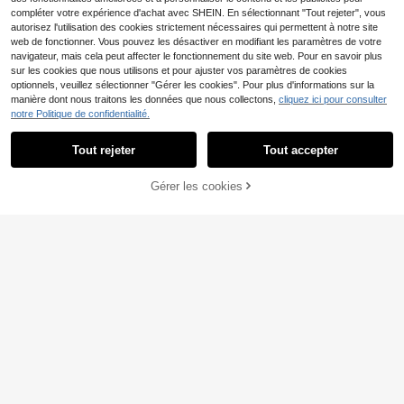
derne, personnalisé, personnalisé, fl
compléter votre expérience d'achat avec SHEIN. En sélectionnant "Tout rejeter", vous
asque personnalisée, créer une atm
autorisez l'utilisation des cookies strictement nécessaires qui permettent à notre site
osphère chaleureuse, décoration de
web de fonctionner. Vous pouvez les désactiver en modifiant les paramètres de votre
Noël
navigateur, mais cela peut affecter le fonctionnement du site web. Pour en savoir plus
sur les cookies que nous utilisons et pour ajuster vos paramètres de cookies
Boîte à cigares en bois avec couver
optionnels, veuillez sélectionner "Gérer les cookies". Pour plus d'informations sur la
cle, boîte thermostatique et hydrata
24
manière dont nous traitons les données que nous collectons,
cliquez ici pour consulter
Dès
,98€
nte, transparente avec vitrine en ve
notre Politique de confidentialité.
rre, boîte à cigares en stock
Tout rejeter
Tout accepter
Économiser 0,22€
En cliquant sur "Personnaliser", vous acceptez les conditions générales.
1 pièce Cendrier personnalisé, cend
Gérer les cookies
Personnalisez maintenant
rier en acier inoxydable avec texte
6
Dès
,06€
-3%
6,28€
personnalisé, gravure personnalisé
e, cadeau de fête, cendrier de fête
et de fête, Saint-Valentin, cadeau d
e fête des pères pour petit ami, impr
ession graphique, décoration de bur
eau, élégant, décoration de la mais
on, salon
Cendrier pare-vent vintage avec co
uvercle, cendrier portable anti-ode
6
,88€
ur de cigarette, design rond en acier
allié, utilisation sans électricité - su
pport à cendres avec motif floral or
né pour fumeurs