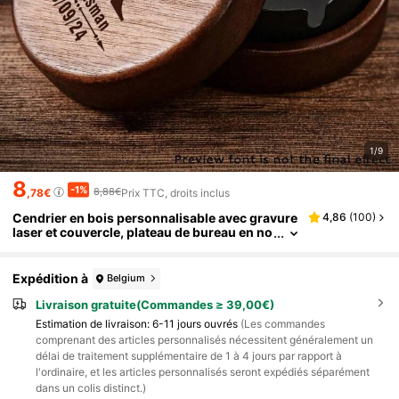
1/9
8
-1%
8,88€
,78€
Prix TTC, droits inclus
Cendrier en bois personnalisable avec gravure
4,86
(
100
)
laser et couvercle, plateau de bureau en no
yer personnalisé, cadeaux pour hommes, c
endrier avec gravure laser, cendrier en bois per
sonnalisé, plateau à fumer personnalisé, couve
Expédition à
Belgium
rcle de cendrier anti-vent, cadeaux pour homm
es, cendrier de bureau, cendrier en noyer, cade
Livraison gratuite(Commandes ≥ 39,00€)
au de fête des pères avec gravure, cadeau pour
Estimation de livraison:
6-11 jours ouvrés
(Les commandes
garçons d'honneur, cadeau personnalisé pour
comprenant des articles personnalisés nécessitent généralement un
fumeurs, plateau de décoration de bureau, cad
délai de traitement supplémentaire de 1 à 4 jours par rapport à
eau de fête des pères, cendrier rétro, cendrier r
l'ordinaire, et les articles personnalisés seront expédiés séparément
étro en bois anti-vent, convient pour le bureau,
le patio, la décoration de la maison
dans un colis distinct.)