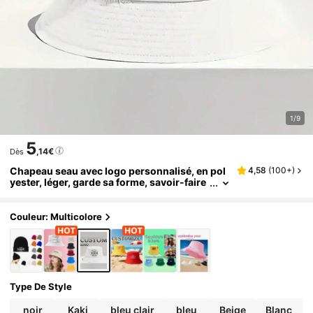
1/9
5
,14€
Dès
Chapeau seau avec logo personnalisé, en pol
4,58
(
100+
)
yester, léger, garde sa forme, savoir-faire
d'impression, respirant, doux, confortabl
e, sportif pour hommes, femmes, extérieur, po
rt quotidien, toutes saisons, cadeau pour la S
Couleur: Multicolore
aint-Valentin, Thanksgiving, Nouvel An, cadea
u personnalisé
Type De Style
noir
Kaki
bleu clair
bleu
Beige
Blanc