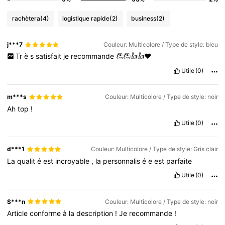
rachètera
(4)
logistique rapide
(2)
business
(2)
j***7
Couleur: Multicolore / Type de style: bleu
Tr
è
s
satisfait
je
recommande
👏👏👍👍❤️
Utile
(0)
m***s
Couleur: Multicolore / Type de style: noir
Ah
top
!
Utile
(0)
d***1
Couleur: Multicolore / Type de style: Gris clair
La
qualit
é
est
incroyable
,
la
personnalis
é
e
est
parfaite
Utile
(0)
S***n
Couleur: Multicolore / Type de style: noir
Article
conforme
à
la
description
!
Je
recommande
!