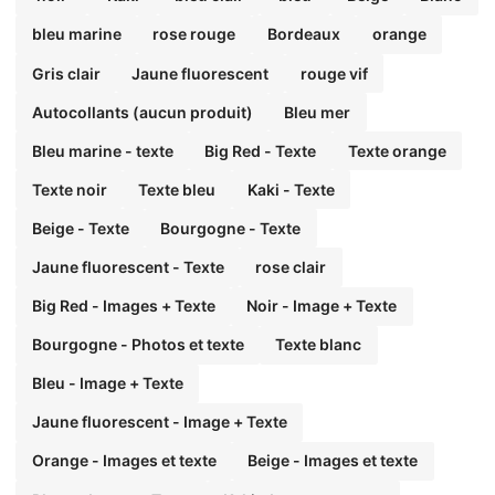
bleu marine
rose rouge
Bordeaux
orange
Gris clair
Jaune fluorescent
rouge vif
Autocollants (aucun produit)
Bleu mer
Bleu marine - texte
Big Red - Texte
Texte orange
Texte noir
Texte bleu
Kaki - Texte
Beige - Texte
Bourgogne - Texte
Jaune fluorescent - Texte
rose clair
Big Red - Images + Texte
Noir - Image + Texte
Bourgogne - Photos et texte
Texte blanc
Bleu - Image + Texte
Jaune fluorescent - Image + Texte
Orange - Images et texte
Beige - Images et texte