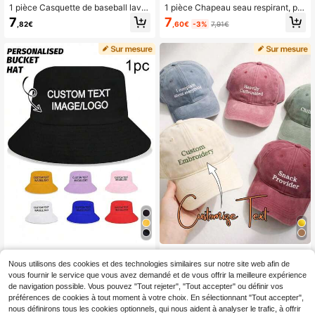
1 pièce Casquette de baseball lavé
1 pièce Chapeau seau respirant, pro
e avec logo personnalisé, casquett
tection solaire personnalisable ave
7
7
,60€
-3%
7,91€
,82€
e de baseball personnalisée unisex
c images, texte, noms, logos pour h
e, cadeau pour papa/maman, cadea
ommes et femmes
u de la Saint-Valentin, cadeau de m
ariage, cadeau d'anniversaire
Bob personnalisé avec photo de por
1 pièce Casquette de baseball lavé
trait, chapeau de portrait personnali
e et brodée personnalisée, casquett
Nous utilisons des cookies et des technologies similaires sur notre site web afin de
5
5
Dès
,97€
-14%
7,02€
Dès
,65€
sé pour hommes et femmes, cadeau
e de papa vintage usée, casquette
vous fournir le service que vous avez demandé et de vous offrir la meilleure expérience
de chapeau pour enterrement de vi
de camionneur personnalisée, casq
de navigation possible. Vous pouvez "Tout rejeter", "Tout accepter" ou définir vos
e de célibataire et mariage
uette de mode Y2K, casquette régla
préférences de cookies à tout moment à votre choix. En sélectionnant "Tout accepter",
ble, casquette brodée minimaliste, c
nous définirons tous les cookies optionnels, qui nous aident à analyser le trafic, à offrir
asquette de style coréen décontrac