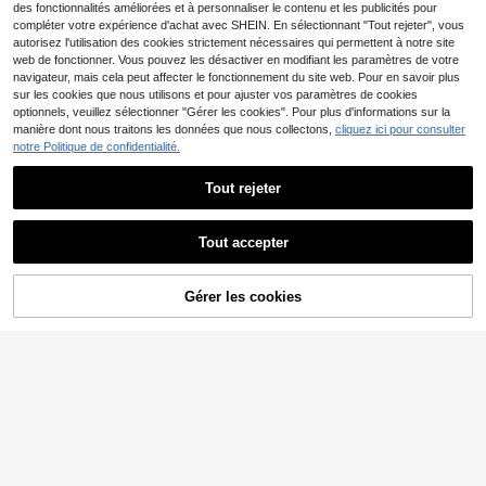
des fonctionnalités améliorées et à personnaliser le contenu et les publicités pour
té, casquette esthétique vintage ar
gent, cadeau personnalisé
compléter votre expérience d'achat avec SHEIN. En sélectionnant "Tout rejeter", vous
autorisez l'utilisation des cookies strictement nécessaires qui permettent à notre site
web de fonctionner. Vous pouvez les désactiver en modifiant les paramètres de votre
navigateur, mais cela peut affecter le fonctionnement du site web. Pour en savoir plus
sur les cookies que nous utilisons et pour ajuster vos paramètres de cookies
optionnels, veuillez sélectionner "Gérer les cookies". Pour plus d'informations sur la
manière dont nous traitons les données que nous collectons,
cliquez ici pour consulter
notre Politique de confidentialité.
Tout rejeter
Tout accepter
4
En cliquant sur "Personnaliser", vous acceptez les conditions générales.
1 pièce Chapeau seau unisexe pers
Chapeau seau brodé, chapeau
NEW
Gérer les cookies
Personnalisez maintenant
onnalisé avec visage, casquette d'é
personnalisé avec logo de texte, ch
10
8
Dès
,97€
,43€
té à large bord pour l'extérieur, cade
apeau vintage pour femmes, cadea
au pour enterrement de vie de garç
u de demoiselle d'honneur, cadeau
on, cadeau de Saint-Valentin, cade
pour les parents
au d'anniversaire, cadeau pour la fê
te des mères, cadeau pour la fête d
es pères, cadeau pour le meilleur a
mi, cadeau pour maman, papa, elle,
lui, tons de forêt, voyage