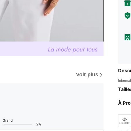
Descr
Voir plus
Informat
Taill
À Pr
Grand
2%