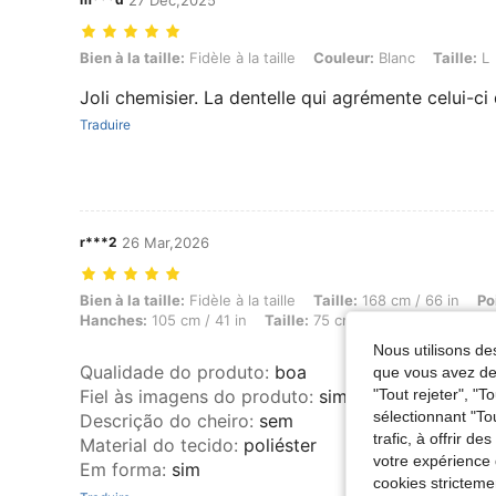
27 Dec,2025
Bien à la taille: Fidèle à la taille, Couleur: Blanc, Taille: L
Bien à la taille:
Fidèle à la taille
Couleur:
Blanc
Taille:
L
Joli chemisier. La dentelle qui agrémente celui-c
Traduire
r***2
26 Mar,2026
Bien à la taille: Fidèle à la taille, Taille: 168 cm / 66 in, Poids: 63 
Bien à la taille:
Fidèle à la taille
Taille:
168 cm / 66 in
Po
Hanches:
105 cm / 41 in
Taille:
75 cm / 30 in
Buste:
92 c
Nous utilisons des
Qualidade do produto
:
boa
que vous avez dem
"Tout rejeter", "
Fiel às imagens do produto
:
sim
sélectionnant "To
Descrição do cheiro
:
sem
trafic, à offrir d
Material do tecido
:
poliéster
votre expérience 
Em forma
:
sim
cookies stricteme