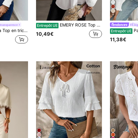
6
EMERY ROSE Top à manches lanternes col en V à patchwork de pois suisses, Top à manches longues
 transparence
#Élé
Entrepôt UE
chwork de manches florales en dentelle pour femmes, blanc
Pariaura Blou
Entrepôt UE
10,49€
11,38€