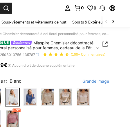
0
0
ouver. Press Enter to select.
Sous-vêtements et vêtements de nuit
Sports & Extérieur
Enfants
Miaspire Chemisier décontracté à col floral personnalisé pour femmes, cadeau de la Fête des mères pour le printemps/été, chemise blanche
Miaspire Chemisier décontracté
ôt UE
floral personnalisé pour femmes, cadeau de la Fête
res pour le printemps/été, chemise blanche
z25030137561135787
(100+ Commentaires)
49€
ICE AND AVAILABILITY
Aucun droit de douane supplémentaire
ur:
Blanc
Grande image