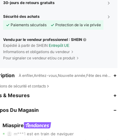
30-jours de retours gratuits
Sécurité des achats
Paiements sécurisés
Protection de la vie privée
Vendu par le vendeur professionnel : SHEIN
Expédié à partir de SHEIN
Entrepôt UE
Informations et obligations du vendeur
Pour signaler ce vendeur et/ou ce produit
iption
À enfiler,Arrêtez-vous,Nouvelle année,Fête des mères
ions de sécurité et contacts
es & Mesures
4,79
510
99K
opos Du Magasin
4,79
510
99K
4,79
510
99K
Miaspire
4,79
510
99K
m***1
est en train de naviguer
4,79
510
99K