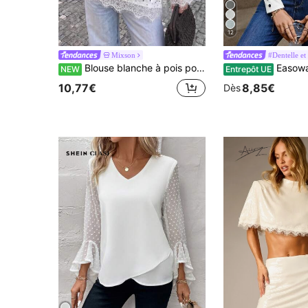
12
Mixson
#Dentelle et
Blouse blanche à pois pour femmes avec manches longues, ourlet et poignets en patchwork de dentelle, chemise décontractée
Easowa Top en tricot gaufré à pat
NEW
Entrepôt UE
10,77€
8,85€
Dès