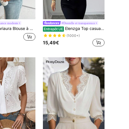
gance modeste
#Dentelle et transparence
se à manches lanternes avec insertion en dentelle guipure à pois suisse, hauts à manches longues
Elenzga Top casual femme blanc à design de fleurs ajourées
Entrepôt UE
(1000+)
15,49€