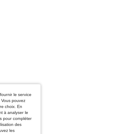
uste: 92 cm / 36 in, Couleur: Bleu azur, Taille: L
fournir le service
e. Vous pouvez
re choix. En
nt à analyser le
tés pour compléter
lisation des
uvez les