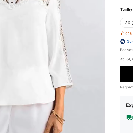
Taille
36 
92%
Gui
Pas votr
​36 (S)
Gagnez
Exp