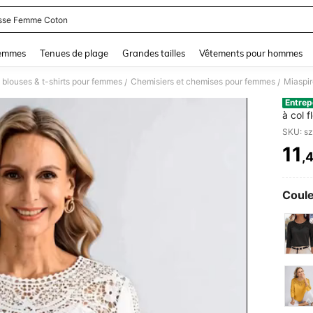
sse Femme Coton
and down arrow keys to navigate search Dernière recherche and Rechercher et Tr
femmes
Tenues de plage
Grandes tailles
Vêtements pour hommes
 blouses & t-shirts pour femmes
Chemisiers et chemises pour femmes
/
/
Entrep
à col 
des mè
SKU: s
11
,
PR
Coule