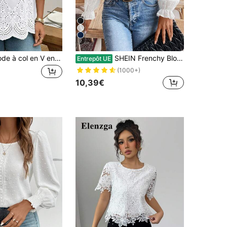
7
Blouse à la mode à col en V en dentelle, manches 3/4, nouvelle arrivée printemps/été, blanc
SHEIN Frenchy Blouse à manches bouffantes en dentelle à pois suisses avec patchwork, hauts à manches longues
Entrepôt UE
(1000+)
10,39€