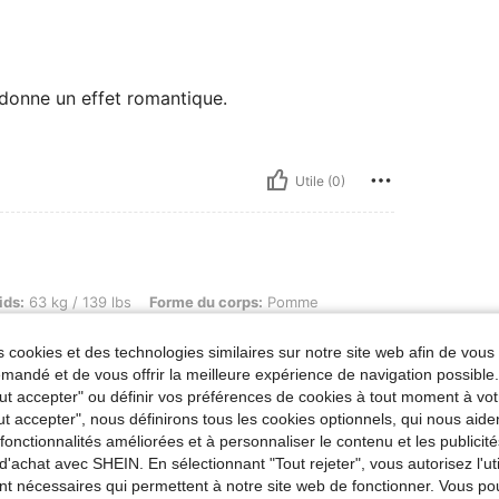
i donne un effet romantique.
Utile (0)
kg / 139 lbs, Forme du corps: Pomme, Hanches: 105 cm / 41 in, Taille: 75 cm / 30 in, B
ids:
63 kg / 139 lbs
Forme du corps:
Pomme
m / 36 in
Couleur:
Bleu azur
Taille:
L
 cookies et des technologies similaires sur notre site web afin de vous 
andé et de vous offrir la meilleure expérience de navigation possibl
Tout accepter" ou définir vos préférences de cookies à tout moment à vot
ut accepter", nous définirons tous les cookies optionnels, qui nous aide
es fonctionnalités améliorées et à personnaliser le contenu et les publici
d'achat avec SHEIN. En sélectionnant "Tout rejeter", vous autorisez l'uti
nt nécessaires qui permettent à notre site web de fonctionner. Vous po