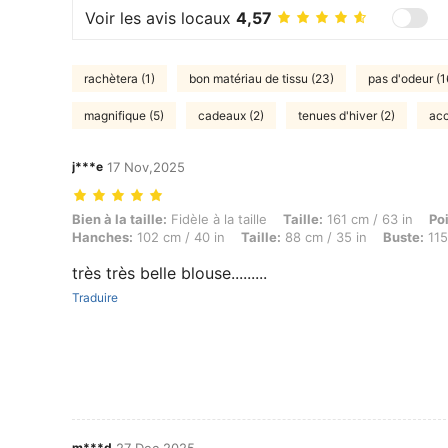
Voir les avis locaux
4,57
rachètera (1)
bon matériau de tissu (23)
pas d'odeur (1
magnifique (5)
cadeaux (2)
tenues d'hiver (2)
acc
j***e
17 Nov,2025
Bien à la taille: Fidèle à la taille, Taille: 161 cm / 63 in, Poids: 80 
Bien à la taille:
Fidèle à la taille
Taille:
161 cm / 63 in
Po
Hanches:
102 cm / 40 in
Taille:
88 cm / 35 in
Buste:
115
très très belle blouse.........
Traduire
m***d