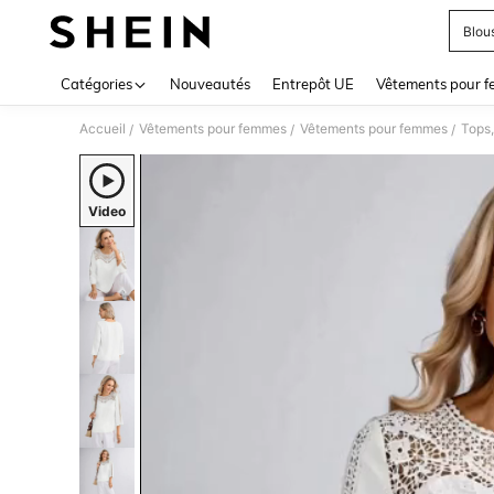
Blou
Use up 
Catégories
Nouveautés
Entrepôt UE
Vêtements pour 
Accueil
Vêtements pour femmes
Vêtements pour femmes
Tops,
/
/
/
Video