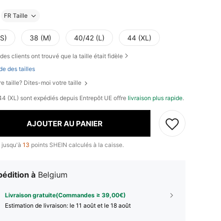
FR Taille
(S)
38 (M)
40/42 (L)
44 (XL)
des clients ont trouvé que la taille était fidèle
de des tailles
e taille? Dites-moi votre taille
, 44 (XL) sont expédiés depuis Entrepôt UE offre
livraison plus rapide
.
AJOUTER AU PANIER
 jusqu'à
13
points SHEIN calculés à la caisse.
édition à
Belgium
Livraison gratuite(Commandes ≥ 39,00€)
Estimation de livraison:
le 11 août et le 18 août