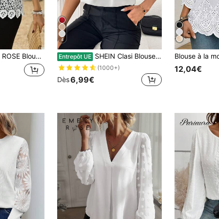
4
telle À Patchwork À Col Rond Pour Dames
SHEIN Clasi Blouse blanche élégante d'été pour femme de bureau avec empiècement en dentelle guipure et manches pétales,tenues décontractées et chic pour les vacances,top pour invitée de mariage,fête,remise de diplôme
Entrepôt UE
12,04€
(1000+)
6,99€
Dès