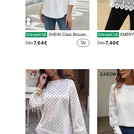
SHEIN Clasi Blouse d'été blanche décontractée et élégante pour femme, col en V avec manches en dentelle contrastée, ourlet incurvé, top à pois, tenue pour bureau, sorties sociales, plage et vacances
EMERY ROSE Blouse En Den
Entrepôt UE
Entrepôt UE
7,64€
7,49€
Dès
Dès