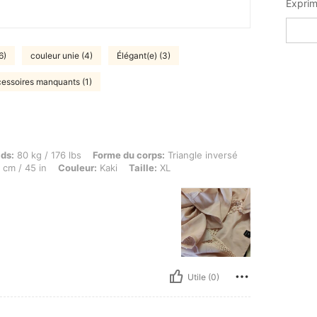
6)
couleur unie (4)
Élégant(e) (3)
essoires manquants (1)
kg / 176 lbs, Forme du corps: Triangle inversé, Hanches: 102 cm / 40 in, Taille: 88 cm 
ids:
80 kg / 176 lbs
Forme du corps:
Triangle inversé
 cm / 45 in
Couleur:
Kaki
Taille:
XL
Utile (0)