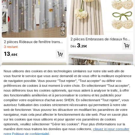
2 pièces Embrasses de rideaux flora
2 pièces Rideaux de fenêtre transpa
les avec cordes de rideaux décorati
3
rents avec motif arbre, rideaux de d
Dès
,25€
3 restant
ves élégantes, design floral à longu
écoration pour salon, rideaux de ch
e corde verte, accessoires de tringl
13
ambre à coucher translucides pour
,48€
e à rideaux pour la maison et le bure
l'intimité, décoration de Noël
au, décoration d'intérieur belle et
Nous utilisons des cookies et des technologies similaires sur notre site web afin de
vous fournir le service que vous avez demandé et de vous offrir la meilleure expérience
de navigation possible. Vous pouvez "Tout rejeter", "Tout accepter" ou définir vos
préférences de cookies à tout moment à votre choix. En sélectionnant "Tout accepter",
nous définirons tous les cookies optionnels, qui nous aident à analyser le trafic, à offrir
des fonctionnalités améliorées et à personnaliser le contenu et les publicités pour
compléter votre expérience d'achat avec SHEIN. En sélectionnant "Tout rejeter", vous
autorisez l'utilisation des cookies strictement nécessaires qui permettent à notre site
web de fonctionner. Vous pouvez les désactiver en modifiant les paramètres de votre
navigateur, mais cela peut affecter le fonctionnement du site web. Pour en savoir plus
sur les cookies que nous utilisons et pour ajuster vos paramètres de cookies
optionnels, veuillez sélectionner "Gérer les cookies". Pour plus d'informations sur la
1
manière dont nous traitons les données que nous collectons,
cliquez ici pour consulter
1
notre Politique de confidentialité.