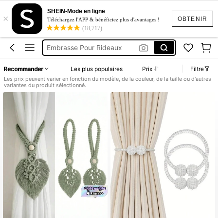
Attache Rideau
SHEIN-Mode en ligne
×
Embrasse Rideaux
OBTENIR
Téléchargez l'APP & bénéficiez plus d'avantages !
(18,717)
Embrasse Pour Rideaux
Rideaux Salon
Accroche Rideau
Recommander
Les plus populaires
Prix
Filtre
Attache Rideau
Les prix peuvent varier en fonction du modèle, de la couleur, de la taille ou d'autres
variantes du produit sélectionné.