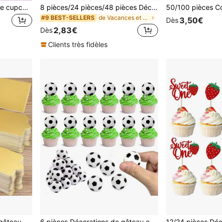
6/24 pièces Décorations de cupcakes pailletées violettes Joyeux Anniversaire, pics à cupcakes violets, décorations de gâteau pour fête d'anniversaire, convient pour fête à thème anniversaire, anniversaire, fête de bienvenue, fête à thème violet
8 pièces/24 pièces/48 pièces Décorations de gâteau en forme d'ours pour baby shower, anniversaire, décoration de gâteau
de Vacances et fêtes Décorations pour cupcakes
#9 BEST-SELLERS
3,50€
Dès
2,83€
Dès
Clients très fidèles
100 pièces Mini bases de gâteau en carton doré, plateaux de dessert mousse jetables, bases de cupcakes, convient pour les plateaux d'affichage de desserts de mariage, d'anniversaire, de fête, assiettes à pâtisserie
6 pièces Décorations de gâteau en forme de football, mini-décorations de football pour cupcakes, fournitures pour fête d'anniversaire, fête sportive