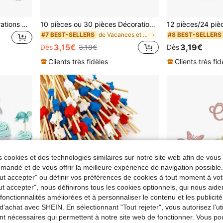
24 pièces/12 pièces Décorations de gâteau pailletées roses en forme de talons hauts, sacs à main, rouges à lèvres, lunettes, nœuds et petits gâteaux. Décorations de cupcakes de princesse, pics de gâteau pour l'anniversaire des femmes
10 pièces ou 30 pièces Décorations de gâteau thème ferme, toppers de gâteau fête animaux de la ferme. Convient pour fête de baptême et décoration de gâteau d'anniversaire thème ferme, décorations de cupcakes. Ou inserts de bouteille décoration de fête thème ferme grande taille.
de Vacances et fêtes Décorations pour cupcakes
#7 BEST-SELLERS
#8 BEST-SELLERS
3,15€
3,19€
Dès
3,18€
Dès
Clients très fidèles
Clients très fid
 cookies et des technologies similaires sur notre site web afin de vous 
andé et de vous offrir la meilleure expérience de navigation possibl
Tout accepter" ou définir vos préférences de cookies à tout moment à vot
ut accepter", nous définirons tous les cookies optionnels, qui nous aide
es fonctionnalités améliorées et à personnaliser le contenu et les publici
d'achat avec SHEIN. En sélectionnant "Tout rejeter", vous autorisez l'uti
nt nécessaires qui permettent à notre site web de fonctionner. Vous po