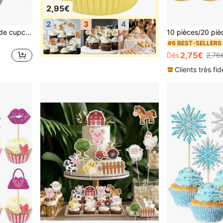
2,95€
2
3
4
12/24 pièces Décorations de cupcakes thème de remise des diplômes - Casquette de graduation pailletée et décorations de cupcakes diplôme - Décoration de gâteau pour la fête de remise des diplômes 2025
#6 BEST-SELLERS
2,75€
Dès
2,76
Clients très fid