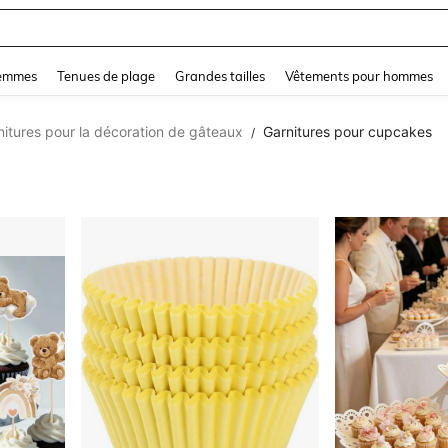
and down arrow keys to navigate search Dernière recherche and Rechercher et Tr
femmes
Tenues de plage
Grandes tailles
Vêtements pour hommes
nitures pour la décoration de gâteaux
Garnitures pour cupcakes
/