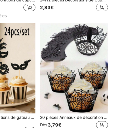
2,83€
èles
24 pièces Décorations de gâteau Masque pailleté, Décorations de cupcakes Masque de fête, Fournitures pour fête d'anniversaire Carnaval Cirque Halloween Noël Décoration de gâteau
20 pièces Anneaux de décoration de gâteau en toile d'araignée creuse pour fête d'Halloween, décoration de table de dessert, décoration de gâteau, décoration de pâtisserie, fournitures de fête
3,79€
Dès