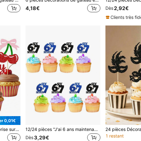
4,18€
2,92€
Dès
Clients très fid
r 0,01€
12/24 pièces "Elle est la cerise sur le gâteau" Décorations de cupcakes, Pics de gâteau doux et brillants aux cerises, Convient pour les décorations de baby shower et de fête de mariage sur le thème des fruits
12/24 pièces "J'ai 6 ans maintenant j'ai 7 ans" Décorations de cupcakes - Décoration de gâteau d'anniversaire 7 ans bleu et noir pailleté, fournitures de fête d'anniversaire avec chiffre brillant 6 à 7, décorations de gâteau pour la célébration du 7e anniversaire
1 restant
3,29€
Dès