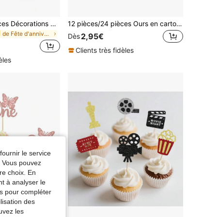
12 pièces/24 pièces Décorations de cupcakes en forme de flocon de neige brillant, décorations de cupcakes thème glace et neige, décoration de gâteau pays des merveilles d'hiver, fournitures de fête d'anniversaire et de Noël thème flocon de neige, bleu et argent
12 pièces/24 pièces Ours en carton pour anniversaire, décorations de gâteau pour enfants, accessoires de gâteau d'anniversaire thème ours, pour fête d'anniversaire heureuse, fournitures DIY pour gâteau
de Fête d'anniversaire Décorations pour cupcakes
2,95€
Dès
Clients très fidèles
èles
fournir le service
e. Vous pouvez
re choix. En
nt à analyser le
tés pour compléter
lisation des
uvez les