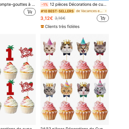
50/100 pièces Compte-gouttes à sauce pour cupcakes, injecteur de sauce à glace, compte-gouttes à confiture, pailles, pipettes compte-gouttes pour décorer les gâteaux fourrés. Idéal pour la décoration de gâteaux d'anniversaire, de mariage et de remise de diplômes
12 pièces Décorations de cupcakes pailletées pour 1er anniversaire, convient pour baby shower, fournitures de décoration de gâteau pour fête de 1er anniversaire
-1%
de Vacances et fêtes Décorations pour cupcakes
#10 BEST-SELLERS
3,12€
3,16€
Clients très fidèles
12/24 pièces Décorations de cupcakes pour premier anniversaire, thème fraise brillante, pics de cupcakes thème fruit, fête de bébé premier anniversaire, thème baies, décoration de cupcakes sucrés, fournitures de fête
24/12 pièces Décorations de Cupcake pour Chats, Décorations de Gâteau pour Chats, Fournitures de Fête d'Anniversaire sur le Thème des Chats pour Fête d'Anniversaire de Chat, Décorations de Baby Shower, Décorations de Mariage, Fête des Mères, Fêtes Nouvelles