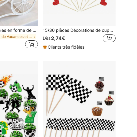
Support à cupcakes en forme de calèche à 2 niveaux, élégant présentoir à desserts vintage à double couche ; présentoir de table à desserts de mariage, plateau de nourriture pour réception de mariage, plateau à cupcakes pour enterrement de vie de jeune fille, présentoir de décoration pour fête d'anniversaire, plateau à collations pour fête d'anniversaire, table à desserts pour thé de l'après-midi, convient pour la réception de mariage, le thé de l'après-midi et la décoration de fête
15/30 pièces Décorations de cupcakes en forme de cœur pailleté, pics de décoration de gâteau thème amour doux, convient pour mariage, fiançailles, douche nuptiale, anniversaire, décoration de fête de la Saint-Valentin
de Vacances et fêtes Décorations pour cupcakes
2,74€
Dès
Clients très fidèles