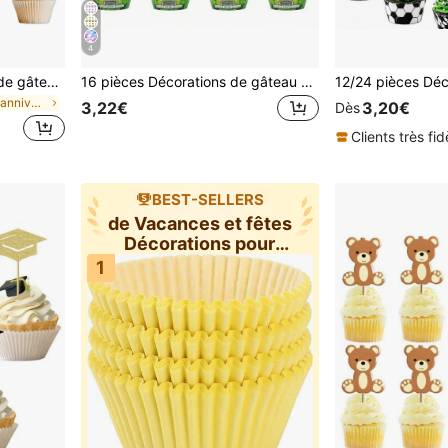
4
Ensemble de décorations de gâteau ours en peluche de dessin animé - idéal pour les anniversaires, les baby showers et les fêtes de crèche. Nous avons hâte d'utiliser ces décorations de gâteau pour les fêtes de révélation du
16 pièces Décorations de gâteau en forme d'animaux de la jungle, jolies figurines de lion et de singe. Convient pour la décoration d'anniversaire sur le thème des animaux, la décoration de gâteau pour fête , les cadeaux d'anniversaire, les faveurs de fête, Noël
de Fête d'anniversaire Décorations pour cupcakes
3,22€
3,20€
Dès
Clients très fid
BEST-SELLERS
de Vacances et fêtes
Décorations pour
cupcakes
1