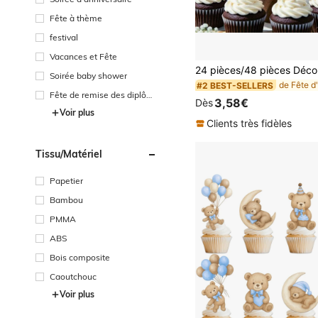
Fête à thème
festival
Vacances et Fête
Soirée baby shower
#2 BEST-SELLERS
Fête de remise des diplôm
3,58€
Dès
es
Voir plus
Clients très fidèles
Tissu/matériel
Papetier
Bambou
PMMA
ABS
Bois composite
Caoutchouc
Voir plus