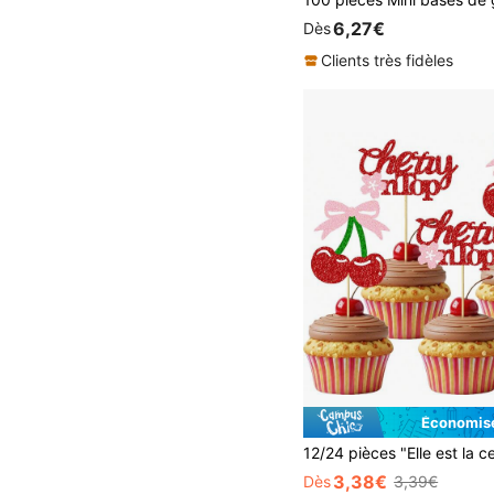
6,27€
Dès
Clients très fidèles
Économise
3,38€
Dès
3,39€