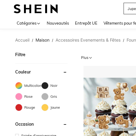
Jupe
Use up 
Catégories
Nouveautés
Entrepôt UE
Vêtements pour 
Accueil
Maison
Accessoires Evenements & Fêtes
Four
/
/
/
Filtre
Plus
Couleur
Multicolore
Noir
Rose
Gris
Rouge
Jaune
Occasion
Soirée d'anniversaire