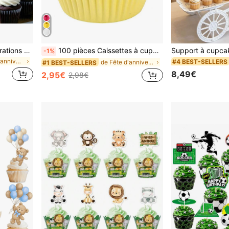
24 pièces/48 pièces Décorations de gâteau en forme d'ours brun de style bohème, décorations pour anniversaire, baby shower et fête
100 pièces Caissettes à cupcakes jaunes, caissettes à muffins en papier, moules à cupcakes anti-adhérents, caissettes à cuisson convenant pour les fêtes, mariages, anniversaires, Noël et autres occasions
-1%
de Fête d'anniversaire Décorations pour cupcakes
#4 BEST-SELLERS
de Fête d'anniversaire Décorations pour cupcakes
#1 BEST-SELLERS
8,49€
2,95€
2,98€