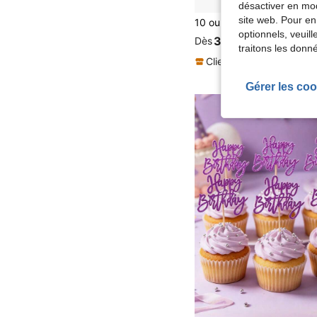
désactiver en mod
site web. Pour en
optionnels, veuil
3,28€
Dès
traitons les donn
Clients très fidèles
Gérer les coo