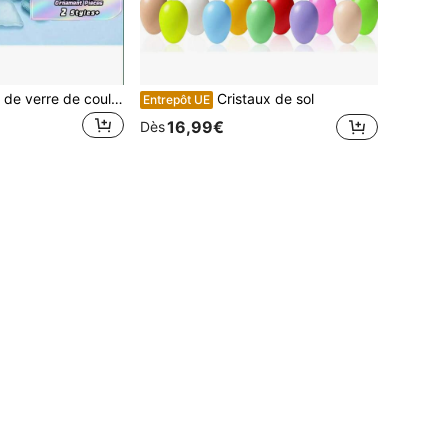
300/500g Galets de verre de couleur mer, pierres de verre naturelles avec une fine surface mate pour les décorations de bac à poissons faites à la main
Cristaux de sol
Entrepôt UE
16,99€
Dès