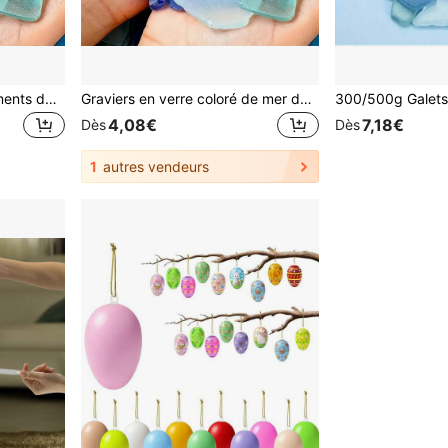
200/300/400/500g Fragments de verre de mer colorés, pierres naturelles givrées, couleurs mélangées, accessoires de bijoux faits main DIY, remplissage de vase, décoration de mariage, aquarium, bac à poissons, aménagement paysager
Graviers en verre coloré de mer de 100g, pierres en verre naturel avec surface mate mince pour les décorations faites à la main de réservoir de poissons
4,08€
7,18€
Dès
Dès
1
autres vendeurs