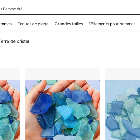
s Femme été
and down arrow keys to navigate search Dernière recherche and Rechercher et Tr
femmes
Tenues de plage
Grandes tailles
Vêtements pour hommes
Terre de cristal