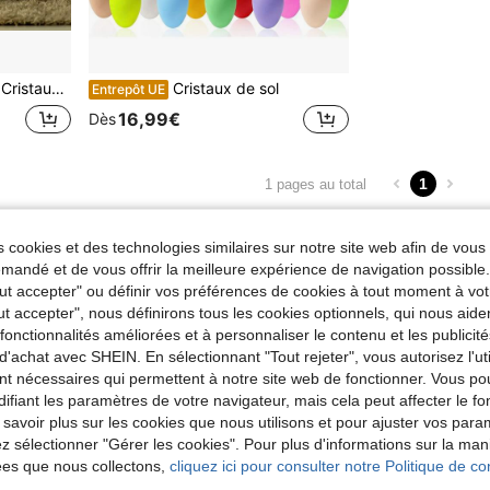
aux de sol
Cristaux de sol
Entrepôt UE
16,99€
Dès
1
1 pages au total
 cookies et des technologies similaires sur notre site web afin de vous 
andé et de vous offrir la meilleure expérience de navigation possibl
Tout accepter" ou définir vos préférences de cookies à tout moment à vot
ut accepter", nous définirons tous les cookies optionnels, qui nous aide
es fonctionnalités améliorées et à personnaliser le contenu et les publici
d'achat avec SHEIN. En sélectionnant "Tout rejeter", vous autorisez l'uti
nt nécessaires qui permettent à notre site web de fonctionner. Vous po
ifiant les paramètres de votre navigateur, mais cela peut affecter le 
 savoir plus sur les cookies que nous utilisons et pour ajuster vos par
lez sélectionner "Gérer les cookies". Pour plus d'informations sur la ma
ées que nous collectons,
cliquez ici pour consulter notre Politique de con