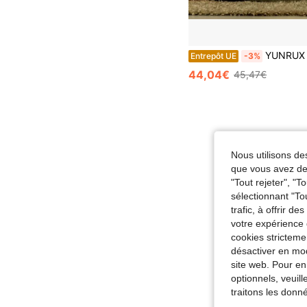
YUNRUX Crist
Entrepôt UE
-3%
44,04€
45,47€
Nous utilisons des
que vous avez dem
"Tout rejeter", "
sélectionnant "To
trafic, à offrir d
votre expérience 
cookies stricteme
désactiver en mod
site web. Pour en
optionnels, veuil
traitons les donn