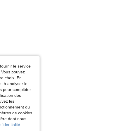
fournir le service
e. Vous pouvez
re choix. En
nt à analyser le
tés pour compléter
lisation des
uvez les
fonctionnement du
amètres de cookies
nière dont nous
fidentialité.