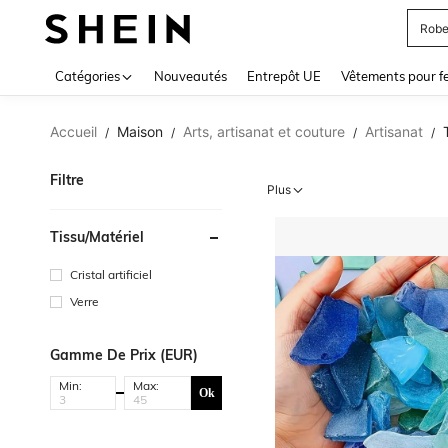
Robe
Use up 
Catégories
Nouveautés
Entrepôt UE
Vêtements pour 
Accueil
Maison
Arts, artisanat et couture
Artisanat
/
/
/
/
Filtre
Plus
Tissu/matériel
Cristal artificiel
Verre
Gamme De Prix (EUR)
Min:
Max:
Ok