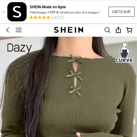
SHEIN-Mode en ligne
×
OBTENIR
Téléchargez l'APP & bénéficiez plus d'avantages !
(18,717)