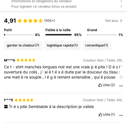
Informations et obligations du vendeur
Pour signaler ce vendeur et/ou ce produit
4,91
(100+)
Voir plus
Petit
Fidèle à la taille
Grand
4%
95%
1%
garder la chaleur
(7)
logistique rapide
(1)
romantique
(1)
M***h
Couleur: Noir / Taille: 2XL
Ce
t
-
shirt
manches
longues
noir
est
une
vraie
p
é
pite
!
D
è
s
l
’
ouverture
du
colis
,
j
’
ai
é
t
é
s
é
duite
par
la
douceur
du
tissu
:
une
mati
è
re
souple
,
l
é
g
è
rement
extensible
,
qui
é
pouse
parfaitement
les
formes
sans
ê
tre
trop
moulante
.
On
sent
tout
Utile
(2)
de
suite
la
qualit
é,
c
’
est
agr
é
able
à
porter
toute
la
journ
é
e
,
m
ê
me
à
m
ê
me
la
peau
.
Les
finitions
sont
impeccables
,
et
les
trois
n
œ
uds
papillons
noirs
cousus
à
l
’
avant
ajoutent
une
l***5
Couleur: Noir / Taille: 4XL
touche
raffin
é
e
et
originale
.
C
’
est
un
d
é
tail
discret
mais
qui
Tr
è
s
jolie
Semblable
à
la
description
je
valide
fait
toute
la
diff
é
rence
,
parfait
pour
apporter
du
style
à
une
tenue
simple
.
Je
l
’
ai
port
é
aussi
bien
avec
un
jean
qu
’
avec
Utile
(1)
une
jupe
taille
haute
,
il
s
’
adapte
à
tout
.
Il
ne
bouge
pas
au
lavage
,
garde
sa
forme
et
sa
douceur
,
ce
qui
est
un
vrai
plus
.