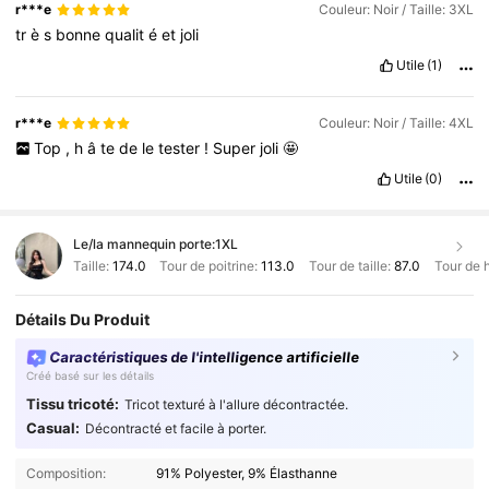
Un
basique
revisit
é
avec
go
û
t
que
je
recommande
à
100
%
à
r***e
Couleur: Noir / Taille: 3XL
celles
qui
aiment
les
pi
è
ces
à
la
fois
confortables
,
f
é
minines
tr
è
s
bonne
qualit
é
et
joli
et
é
l
é
gantes
.
Utile
(1)
r***e
Couleur: Noir / Taille: 4XL
Top
,
h
â
te
de
le
tester
!
Super
joli
🤩
Utile
(0)
Le/la mannequin porte:
1XL
Taille:
174.0
Tour de poitrine:
113.0
Tour de taille:
87.0
Tour de 
Détails Du Produit
Caractéristiques de l'intelligence artificielle
Créé basé sur les détails
Tissu tricoté:
Tricot texturé à l'allure décontractée.
Casual:
Décontracté et facile à porter.
Composition:
91% Polyester, 9% Élasthanne