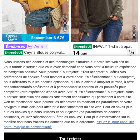
22
Économiser 6,67€
INAWLY T-shirt à épaule
Ceyna
Entrepôt UE
s tombantes avec boutons supplém
14
Ceyna Blouse polyvalen
Entrepôt UE
,99€
entaires, pour le Thanksgiving
te printemps/été 2025 pour femmes
6
,86€
-49%
13,53€
grandes tailles, de couleur unie élég
Nous utilisons des cookies et des technologies similaires sur notre site web afin de
ante, avec col en V, manches ragla
vous fournir le service que vous avez demandé et de vous offrir la meilleure expérience
n et boutons décoratifs, pour la plag
de navigation possible. Vous pouvez "Tout rejeter", "Tout accepter" ou définir vos
e et les loisirs
préférences de cookies à tout moment à votre choix. En sélectionnant "Tout accepter",
nous définirons tous les cookies optionnels, qui nous aident à analyser le trafic, à offrir
des fonctionnalités améliorées et à personnaliser le contenu et les publicités pour
compléter votre expérience d'achat avec SHEIN. En sélectionnant "Tout rejeter", vous
autorisez l'utilisation des cookies strictement nécessaires qui permettent à notre site
web de fonctionner. Vous pouvez les désactiver en modifiant les paramètres de votre
navigateur, mais cela peut affecter le fonctionnement du site web. Pour en savoir plus
sur les cookies que nous utilisons et pour ajuster vos paramètres de cookies
optionnels, veuillez sélectionner "Gérer les cookies". Pour plus d'informations sur la
manière dont nous traitons les données que nous collectons,
cliquez ici pour consulter
notre Politique de confidentialité.
Tout rejeter