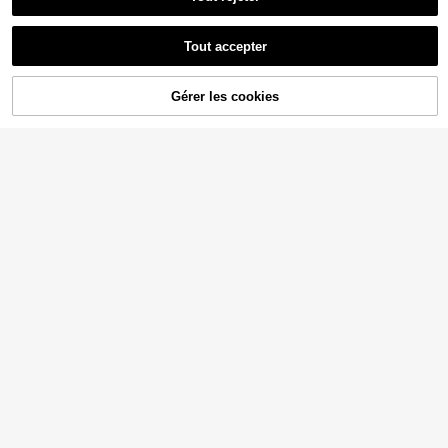
Tout accepter
Gérer les cookies
AJOUTER AU PANIER