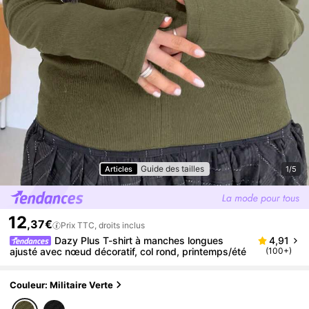
Guide des tailles
Articles
1/5
12
,37€
Prix TTC, droits inclus
Dazy Plus T-shirt à manches longues
4,91
ajusté avec nœud décoratif, col rond, printemps/été
(100+)
Couleur: Militaire Verte