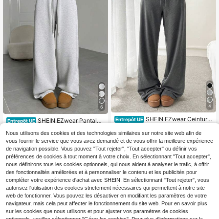
4
6
SHEIN EZwear Ceinture
Entrepôt UE
SHEIN EZwear Pantalon
Entrepôt UE
réversible pour femmes avec broder
de jogging ample à jambes larges d
15
13
Dès
,49€
Dès
,99€
ie de lettre, pantalon décontracté
Nous utilisons des cookies et des technologies similaires sur notre site web afin de
e couleur unie et décontracté pour f
emme
vous fournir le service que vous avez demandé et de vous offrir la meilleure expérience
de navigation possible. Vous pouvez "Tout rejeter", "Tout accepter" ou définir vos
préférences de cookies à tout moment à votre choix. En sélectionnant "Tout accepter",
nous définirons tous les cookies optionnels, qui nous aident à analyser le trafic, à offrir
des fonctionnalités améliorées et à personnaliser le contenu et les publicités pour
compléter votre expérience d'achat avec SHEIN. En sélectionnant "Tout rejeter", vous
autorisez l'utilisation des cookies strictement nécessaires qui permettent à notre site
web de fonctionner. Vous pouvez les désactiver en modifiant les paramètres de votre
navigateur, mais cela peut affecter le fonctionnement du site web. Pour en savoir plus
sur les cookies que nous utilisons et pour ajuster vos paramètres de cookies