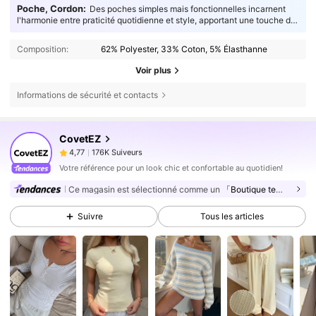
Poche, Cordon:
Des poches simples mais fonctionnelles incarnent
l'harmonie entre praticité quotidienne et style, apportant une touche de
réflexion supplémentaire à votre allure.
Composition:
62% Polyester, 33% Coton, 5% Élasthanne
Voir plus
Informations de sécurité et contacts
176K Suiveurs
4,77
CovetEZ
176K Suiveurs
4,77
n***e
est en train de naviguer
176K Suiveurs
4,77
Votre référence pour un look chic et confortable au quotidien!
176K Suiveurs
Ce magasin est sélectionné comme un
「Boutique tendance」
4,77
176K Suiveurs
4,77
Suivre
Tous les articles
176K Suiveurs
4,77
176K Suiveurs
4,77
176K Suiveurs
4,77
176K Suiveurs
4,77