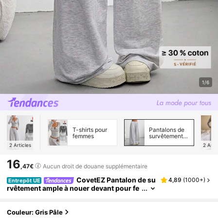
1/6
T-shirts pour
Pantalons de
femmes
survêtement
pour femmes
2
Articles
2
Arti
16
,47€
Aucun droit de douane supplémentaire
CovetEZ Pantalon de su
4,89
(
1000+
)
Entrepôt UE
rvêtement ample à nouer devant pour fe
mmes, simple et d'été. Tenue décontract
ée pour tous les jours, remise de diplôme, en
seignants, rentrée scolaire
Couleur: Gris Pâle