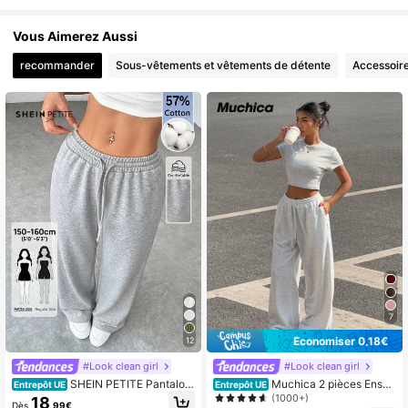
Vous Aimerez Aussi
recommander
Sous-vêtements et vêtements de détente
Accessoir
7
Économiser 0,18€
12
#Look clean girl
#Look clean girl
SHEIN PETITE Pantalon
Muchica 2 pièces Ense
Entrepôt UE
Entrepôt UE
de survêtement femme confortable
mble top à manches courtes col ron
(1000+)
18
Dès
,99€