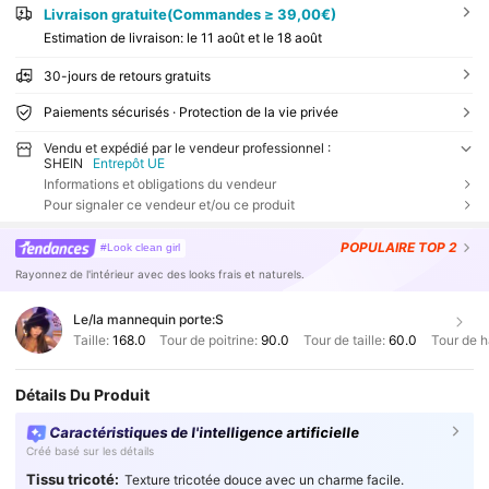
Livraison gratuite(Commandes ≥ 39,00€)
Estimation de livraison:
le 11 août et le 18 août
30-jours de retours gratuits
Paiements sécurisés · Protection de la vie privée
Vendu et expédié par le vendeur professionnel :
SHEIN
Entrepôt UE
Informations et obligations du vendeur
Pour signaler ce vendeur et/ou ce produit
POPULAIRE
TOP 2
#Look clean girl
Rayonnez de l'intérieur avec des looks frais et naturels.
Le/la mannequin porte:
S
Taille:
168.0
Tour de poitrine:
90.0
Tour de taille:
60.0
Tour de 
Détails Du Produit
Caractéristiques de l'intelligence artificielle
Créé basé sur les détails
Tissu tricoté:
Texture tricotée douce avec un charme facile.