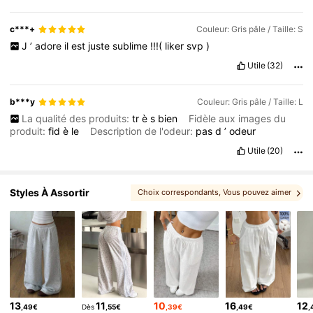
c***+
Couleur: Gris pâle / Taille: S
J
’
adore
il
est
juste
sublime
!!!(
liker
svp
)
Utile
(32)
b***y
Couleur: Gris pâle / Taille: L
La qualité des produits:
tr
è
s
bien
Fidèle aux images du
produit:
fid
è
le
Description de l'odeur:
pas
d
’
odeur
Utile
(20)
Styles À Assortir
Choix correspondants
, Vous pouvez aimer
, Plus de style
, Vous pourriez aimer
13
11
10
16
12
,49€
Dès
,55€
,39€
,49€
,