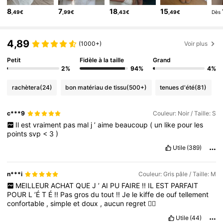
176K Suiveurs
8
7
18
15
4,77
,49€
,99€
,43€
,49€
Dès
176K Suiveurs
4,77
4,89
(1000+)
Voir plus
Petit
Fidèle à la taille
Grand
2%
94%
4%
rachètera
(24)
bon matériau de tissu
(500+)
tenues d'été
(81)
c***9
Couleur: Noir / Taille: S
Il
est
vraiment
pas
mal
j
’
aime
beaucoup
(
un
like
pour
les
points
svp
<
3
)
Utile
(389)
n***i
Couleur: Gris pâle / Taille: M
MEILLEUR
ACHAT
QUE
J
’
AI
PU
FAIRE
!!
IL
EST
PARFAIT
POUR
L
’É
T
É
!!
Pas
gros
du
tout
!!
Je
le
kiffe
de
ouf
tellement
confortable
,
simple
et
doux
,
aucun
regret
🙂‍↔️
Utile
(44)