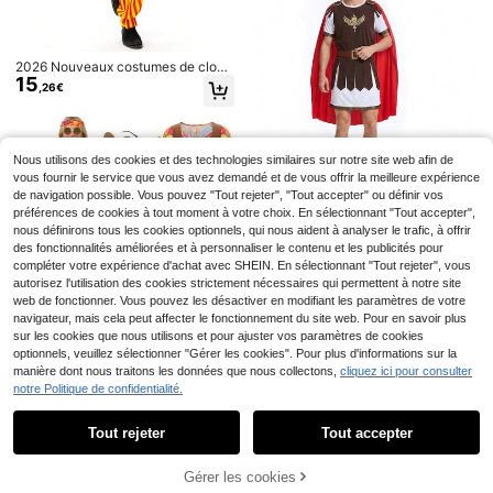
se/Bleu, accessoire de refroidissem
ent rapide sans batterie, convient a
ux ventilateurs de sol et de bureau,
complément de refroidissement rapi
XYG-Medieval LARP
2026 Nouveaux costumes de clow
de pour la maison, le bureau et la ch
1 pièce Pince de ceinture pour jupe
15
n de cirque pour adultes, représent
ambre, ventilateur, ventilateur d'été,
,26€
4
en cuir PU médiéval, pince de jupe
ations sur scène, jeu de rôle de clo
,21€
ventilateur de chambre, refroidisseu
papillon de la Renaissance, access
wn, accessoires de carnaval d'anni
r d'air, essentiel pour les vacances
oire de tenue vintage pour cosplay
versaire
de femme Renfaire
Nous utilisons des cookies et des technologies similaires sur notre site web afin de
vous fournir le service que vous avez demandé et de vous offrir la meilleure expérience
de navigation possible. Vous pouvez "Tout rejeter", "Tout accepter" ou définir vos
Ensemble de costume de cosplay d
préférences de cookies à tout moment à votre choix. En sélectionnant "Tout accepter",
20
e guerrier spartiate romain antique
nous définirons tous les cookies optionnels, qui nous aident à analyser le trafic, à offrir
,39€
médiéval pour adultes, robe de fant
des fonctionnalités améliorées et à personnaliser le contenu et les publicités pour
aisie comprenant cape, ceinture et
compléter votre expérience d'achat avec SHEIN. En sélectionnant "Tout rejeter", vous
manchon
autorisez l'utilisation des cookies strictement nécessaires qui permettent à notre site
Figurine AO.T, Figurine SnK, Eren, L
10
e.Vi, Figurine Anime, Cadeau Merch
web de fonctionner. Vous pouvez les désactiver en modifiant les paramètres de votre
,38€
Anime pour l'anniversaire d'amis, Or
navigateur, mais cela peut affecter le fonctionnement du site web. Pour en savoir plus
nement de boîtier PC, Décoration
sur les cookies que nous utilisons et pour ajuster vos paramètres de cookies
d'intérieur, Ornement de statue de p
optionnels, veuillez sélectionner "Gérer les cookies". Pour plus d'informations sur la
ersonnage anime passionné, Collec
Costumes et ensembles
Entrepôt UE
manière dont nous traitons les données que nous collectons,
cliquez ici pour consulter
tion de figurines, Ornement de bure
21
de fête
,49€
notre Politique de confidentialité.
au, Petit cadeau exquis, Cadeau de
Afficher les articles similaires en stock
Voir tout
vacances, Collectible
Tout rejeter
Tout accepter
Désolés, ce produit est épuisé.
XYG-Medieval LARP
Gérer les cookies
EN RUPTURE DE STOCK
1 pièce Porte-éventail en faux vinta