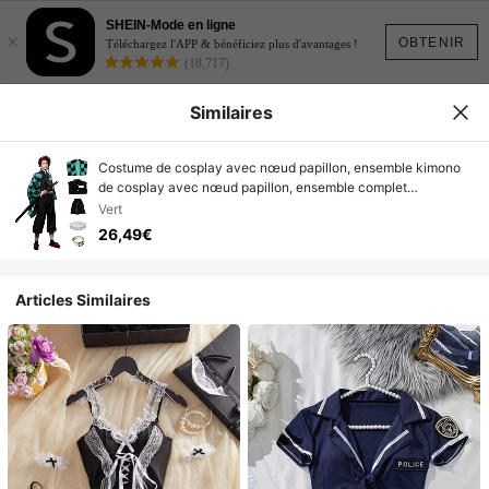
SHEIN-Mode en ligne
×
OBTENIR
Téléchargez l'APP & bénéficiez plus d'avantages !
(18,717)
Similaires
Costume de cosplay avec nœud papillon, ensemble kimono
de cosplay avec nœud papillon, ensemble complet
d'uniforme de cosplay (sans perruque).
Vert
26,49€
Articles Similaires