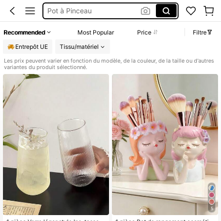
Pot Pinceau Maquillage
Pot à Crayon
Recommended
Most Popular
Price
Filtre
Pot Pinceau
Entrepôt UE
Tissu/matériel
Les prix peuvent varier en fonction du modèle, de la couleur, de la taille ou d'autres
variantes du produit sélectionné.
5