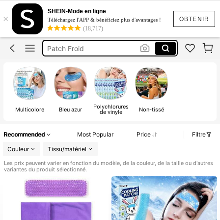
Voyage
SHEIN-Mode en ligne
×
Poche De Glace
OBTENIR
Téléchargez l'APP & bénéficiez plus d'avantages !
(18,717)
Canicule
Patch Froid
Poche De Froid
Voyage
Polychlorures
Multicolore
Bleu azur
Non-tissé
de vinyle
Recommended
Most Popular
Price
Filtre
Couleur
Tissu/matériel
Les prix peuvent varier en fonction du modèle, de la couleur, de la taille ou d'autres
variantes du produit sélectionné.