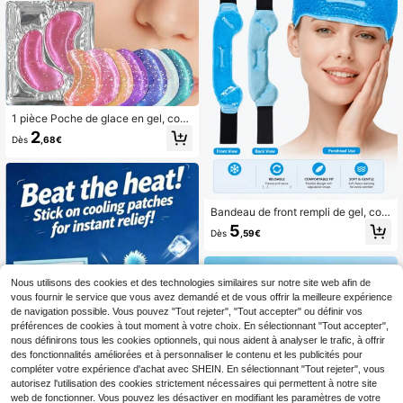
d'été, fournitures portables d'été
me.
1 pièce Poche de glace en gel, cous
sinet de refroidissement réutilisable
2
Dès
,68€
pour les yeux et patch pour les yeu
x, compresse froide et chaude pour
les poches sous les yeux, relaxant p
our les yeux, cadeau de Noël, refroi
dissement d'été
Bandeau de front rempli de gel, com
presse chaude/froide à perles de ge
5
Dès
,59€
l PVC, bandeau de front en peluche,
poche de glace, bande de refroidiss
ement physique
Nous utilisons des cookies et des technologies similaires sur notre site web afin de
vous fournir le service que vous avez demandé et de vous offrir la meilleure expérience
de navigation possible. Vous pouvez "Tout rejeter", "Tout accepter" ou définir vos
préférences de cookies à tout moment à votre choix. En sélectionnant "Tout accepter",
nous définirons tous les cookies optionnels, qui nous aident à analyser le trafic, à offrir
des fonctionnalités améliorées et à personnaliser le contenu et les publicités pour
compléter votre expérience d'achat avec SHEIN. En sélectionnant "Tout rejeter", vous
autorisez l'utilisation des cookies strictement nécessaires qui permettent à notre site
web de fonctionner. Vous pouvez les désactiver en modifiant les paramètres de votre