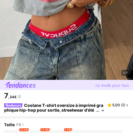
1/7
7
,34€
Coolane T-shirt oversize à imprimé gra
5,00
(
2
)
phique hip-hop pour sortie, streetwear d'été
pour femmes
Taille
FR
13 left
11 left
1 left