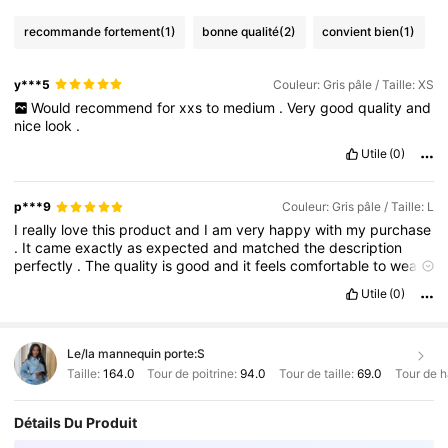
recommande fortement
(1)
bonne qualité
(2)
convient bien
(1)
y***5
Couleur: Gris pâle / Taille: XS
Would
recommend
for
xxs
to
medium
.
Very
good
quality
and
nice
look
.
Utile
(0)
p***9
Couleur: Gris pâle / Taille: L
I
really
love
this
product
and
I
am
very
happy
with
my
purchase
.
It
came
exactly
as
expected
and
matched
the
description
perfectly
.
The
quality
is
good
and
it
feels
comfortable
to
wear
.
The
size
is
very
true
to
size
and
fits
me
well
without
any
issues
.
Utile
(0)
The
material
is
nice
and
looks
durable
.
It
arrived
on
time
and
was
well
packaged
.
I
like
the
design
and
it
looks
even
better
in
person
than
in
the
pictures
.
I
would
definitely
recommend
this
Le/la mannequin porte:
S
item
to
anyone
looking
for
something
stylish
,
affordable
,
and
reliable
.
I
will
likely
order
again
soon
.
Taille:
164.0
Tour de poitrine:
94.0
Tour de taille:
69.0
Tour de 
Détails Du Produit