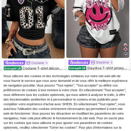
Slaydiva
Coolane
Slaydiva T-shirt jersey 1
Coolane T-shirt décontr
Entrepôt UE
Entrepôt UE
4 pour femmes avec graphique sour
acté court plissé à col rond, manch
8
4
Dès
,68€
,07€
-21%
5,19€
iant décontracté, lettres et chiffres.
Nous utilisons des cookies et des technologies similaires sur notre site web afin de
es courtes, imprimé numérique léop
Convient pour l'été
ard pour femmes en été
vous fournir le service que vous avez demandé et de vous offrir la meilleure expérience
de navigation possible. Vous pouvez "Tout rejeter", "Tout accepter" ou définir vos
préférences de cookies à tout moment à votre choix. En sélectionnant "Tout accepter",
nous définirons tous les cookies optionnels, qui nous aident à analyser le trafic, à offrir
des fonctionnalités améliorées et à personnaliser le contenu et les publicités pour
compléter votre expérience d'achat avec SHEIN. En sélectionnant "Tout rejeter", vous
autorisez l'utilisation des cookies strictement nécessaires qui permettent à notre site
web de fonctionner. Vous pouvez les désactiver en modifiant les paramètres de votre
navigateur, mais cela peut affecter le fonctionnement du site web. Pour en savoir plus
sur les cookies que nous utilisons et pour ajuster vos paramètres de cookies
optionnels, veuillez sélectionner "Gérer les cookies". Pour plus d'informations sur la