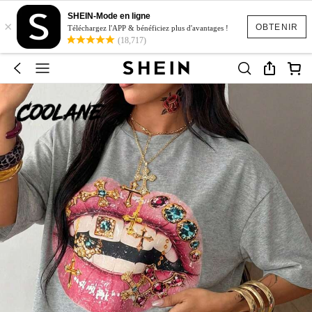
SHEIN-Mode en ligne
×
OBTENIR
Téléchargez l'APP & bénéficiez plus d'avantages !
(18,717)