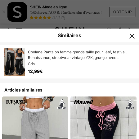
SHEIN-Mode en ligne
×
OBTENIR
Téléchargez l'APP & bénéficiez plus d'avantages !
(18,717)
Similaires
Coolane Pantalon femme grande taille pour l'été, festival,
Renaissance, streetwear vintage Y2K, grunge avec
graphiques. Pantalon droit noir à jambes larges, pantalon de
Gris
jogging ample, pantalon gothique, automne
12,99€
Articles similaires