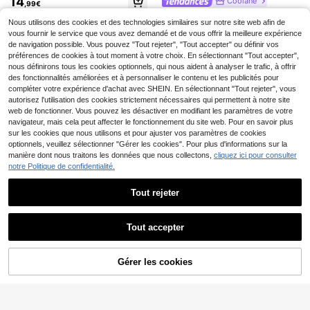
14
Coolane
Dès
,27€
contracté pour femmes grandes taill
,99€
ches courtes
Coolane Pantalon rayé
Entrepôt UE
es, taille élastique froncée, imprimé
Coolane Pantalon noir é
Entrepôt UE
noir à taille élastique, jambes large
Nous utilisons des cookies et des technologies similaires sur notre site web afin de
à pois classique
vasé à taille haute avec cordon de
13
14
Dès
,99€
,49€
s, taille mi-haute, pour femmes gran
serrage latéral, style vintage année
vous fournir le service que vous avez demandé et de vous offrir la meilleure expérience
de taille, été, automne, sorties, gym,
s 2000, coupe slim, pour femmes gr
de navigation possible. Vous pouvez "Tout rejeter", "Tout accepter" ou définir vos
vacances, décontracté, streetwear
andes tailles, pour l'été et le printe
préférences de cookies à tout moment à votre choix. En sélectionnant "Tout accepter",
mps
nous définirons tous les cookies optionnels, qui nous aident à analyser le trafic, à offrir
des fonctionnalités améliorées et à personnaliser le contenu et les publicités pour
compléter votre expérience d'achat avec SHEIN. En sélectionnant "Tout rejeter", vous
autorisez l'utilisation des cookies strictement nécessaires qui permettent à notre site
web de fonctionner. Vous pouvez les désactiver en modifiant les paramètres de votre
navigateur, mais cela peut affecter le fonctionnement du site web. Pour en savoir plus
sur les cookies que nous utilisons et pour ajuster vos paramètres de cookies
optionnels, veuillez sélectionner "Gérer les cookies". Pour plus d'informations sur la
manière dont nous traitons les données que nous collectons,
cliquez ici pour consulter
notre Politique de confidentialité.
Tout rejeter
Afficher les articles similaires en stock
Voir tout
#Messy chic
DrmWander Short bermu
Tout accepter
Entrepôt UE
Désolés, ce produit est épuisé.
Économiser 0,52€
da à taille élastique avec imprimé fl
Coolane Jupe plissée n
Entrepôt UE
13
Dès
,49€
oral, ample et décontracté, tailles gr
oire pour femmes grande taille, styl
18
Pantalon droit style américain gran
,99€
#Coupes oversized
andes
e hippie streetwear sexy western b
de taille, pantalon décontracté amp
Gérer les cookies
18
EN RUPTURE DE STOCK
oho Y2K gyaru vintage, avec fleurs
,99€
Coolane Pantalon gris pour femmes
le streetwear, pantalon de sport à t
tridimensionnelles et ruban, pour l'é
& hommes grande taille, style gym e
aille élastique avec ouvertures laté
16
té et les festivals d'automne
,97€
-2%
17,49€
t streetwear Y2K, automne-hiver, a
rales à boutons noirs et blancs rayé
vec taille élastique, texture décorati
s, jogging à jambes larges printemp
ve et blocs de couleur
s