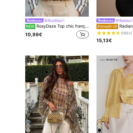
RosyDaze
Radiana
RosyDaze Top chic français noir & abricot clair à rayures verticales, chemise élégante polyvalente minimaliste décontractée pour le trajet, col montant, pull à manches longues pour femmes
Radiana Cardigan en dentelle noire sexy et élégant pour femmes, blouse ajustée à volants en dentelle romant
NEW
Entrepôt UE
(100+)
10,99€
15,13€