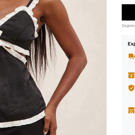
Gagnez
Exp