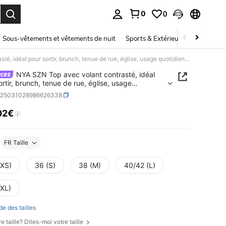
0
0
ouver. Press Enter to select.
Sous-vêtements et vêtements de nuit
Sports & Extérieur
Enfants
NYA SZN Top avec volant contrasté, idéal pour sortir, brunch, tenue de rue, église, usage quotidien, décontracté, chic, modeste, satin pastel, déclaration, festival
NYA SZN Top avec volant contrasté, idéal
ortir, brunch, tenue de rue, église, usage
ien, décontracté, chic, modeste, satin pastel,
z25031028986626338
tion, festival
02€
ICE AND AVAILABILITY
FR Taille
(XS)
36 (S)
38 (M)
40/42 (L)
(XL)
de des tailles
e taille? Dites-moi votre taille