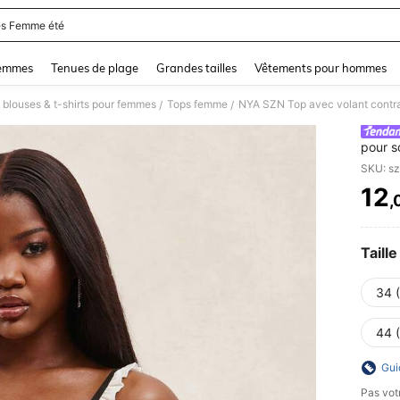
s Femme été
and down arrow keys to navigate search Dernière recherche and Rechercher et Tr
femmes
Tenues de plage
Grandes tailles
Vêtements pour hommes
 blouses & t-shirts pour femmes
Tops femme
/
/
pour s
quotid
SKU: s
déclara
12
,
PR
Taille
34 
44 
Gui
Pas votr