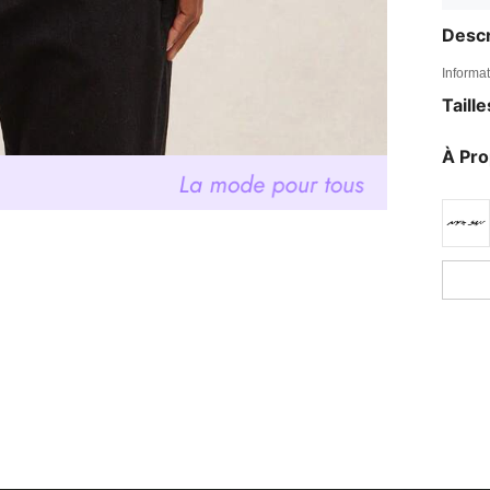
Descr
Informat
Taill
À Pr