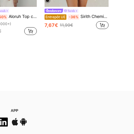
oruh
Sirith
Aloruh Top court élégant sans manches à col montant de couleur unie pour femmes, polyvalent pour l'été, la plage, les vacances, le style boho, tropical, la Saint-Valentin, la rentrée scolaire
Sirith Chemise de plage élégante et décontractée pour femme, style français, à volants, polyvalente et sexy, col asymétrique avec nœud à nouer, voile transparent, flatteuse, pour l'été, les vacances, les rendez-vous romantiques et les fêtes
50%
Entrepôt UE
-36%
1000+)
7,67€
11,99€
€
APP