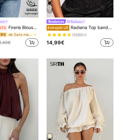
11
erie
Radiana
Firerie Blouse en mousseline de soie asymétrique à volants au cou ample
Radiana Top bandeau sexy et ajusté en dentelle pour femmes
51%
Entrepôt UE
de Sans manches Chemisiers pour femmes
ERS
(1000+)
14,99€
1,49€