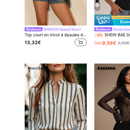
4
Écon
DOUCIU Apparel Store
#Look clean 
Top court en tricot à épaules dénudées et col en V profond avec détail de franges, manches longues, extensibilité moyenne, tenue d'automne pour femmes
SHEIN BAE Débardeur transparent à bretelles pour femmes, tenue de vacances décontractée. Top sans manches noir convenant pour la plage, les vac
-4%
13,32€
9,59€
Dès
9,99€