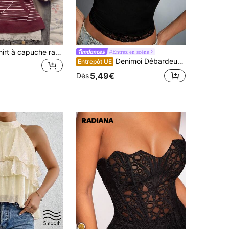
IslaSuriya T-shirt à capuche rayé décontracté d'été pour femmes
#Entrez en scène
Denimoi Débardeur en dentelle super extensible, hauts sexy pour soirée entre amies, rendez-vous galants
Entrepôt UE
5,49€
Dès