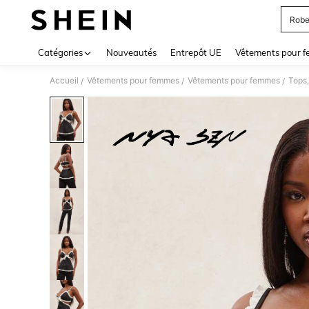
Robe
Use up 
Catégories
Nouveautés
Entrepôt UE
Vêtements pour 
Accueil
Vêtements pour femmes
Vêtements pour femmes
Tops,
/
/
/