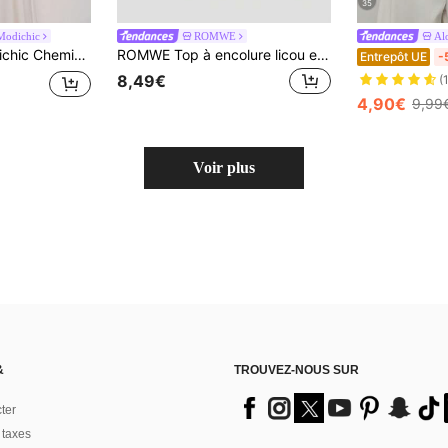
35
Modichic
ROMWE
Al
français, décontractée, avec col rabattu plissé et décoration de boutons
ROMWE Top à encolure licou et enveloppé rétro Y2K vert turquoise et bleu lac pour festival de musique, printemps/été
Entrepôt UE
-
8,49€
(
4,90€
9,99
Voir plus
&
TROUVEZ-NOUS SUR
ter
 taxes