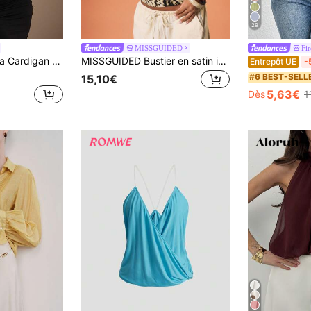
29
MISSGUIDED
Fir
ique, top à manches évasées, col en V et décolleté plongeant, convient pour les sorties décontractées, les rendez-vous, les réunions, les fêtes, les boîtes de nuit, les vacances
MISSGUIDED Bustier en satin imprimé léopard avec bordure noire et bretelles réglables pour femmes, pour soirées et occasions en automne-hiver
Entrepôt UE
-
#6 BEST-SELL
15,10€
5,63€
Dès
1