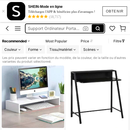
Support Ordinateur
SHEIN-Mode en ligne
×
Support Ecran Pc
OBTENIR
Téléchargez l'APP & bénéficiez plus d'avantages !
(18,717)
Support Ordinateur Portable
Support Pc
Réhausseur D’écran
Recommended
Most Popular
Price
Filtre
Support Ordinateur
Couleur
Forme
Tissu/matériel
Scènes
Les prix peuvent varier en fonction du modèle, de la couleur, de la taille ou d'autres
variantes du produit sélectionné.