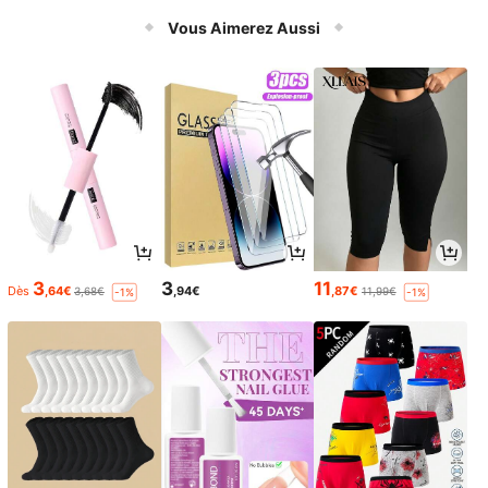
Vous Aimerez Aussi
3
3
11
Dès
,64€
,94€
,87€
3,68€
11,99€
-1%
-1%