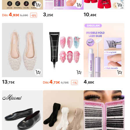
4
3
10
Dès
,93€
,25€
,49€
5,28€
-6%
13
4
4
,75€
Dès
,73€
,88€
4,78€
-1%