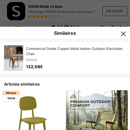
SHEIN-Mode en ligne
×
OBTENIR
Téléchargez l'APP & bénéficiez plus d'avantages !
(18,717)
Similaires
Commercial Grade Copper Metal Indoor-Outdoor Stackable
Chair
Cuivre
122,08€
Articles similaires