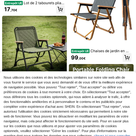
Lot de 2 tabourets pliant
Entrepôt UE
s de 40 cm - Tabouret pliant blanc,
17
,70€
tabouret de salle de bain, repose-pi
eds pliant, supportant jusqu'à 136 k
g pour adultes
5
Lot de 2 tabourets pliant
Entrepôt UE
Chaises de jardin en mé
Entrepôt UE
s pour enfants de 22 cm – Marchepi
12
tal, chaise de camping pliante avec
HaluPeit Bibliothèque, é
Entrepôt UE
99
,33€
eds pour enfants, chaise pliante plia
,00€
poignée, pour le camping, la plage,
tagère sur pied à 6 niveaux, étagère
30
ble en plastique, tabouret marchepi
,49€
portable, durable, essentielle pour l
s étroites, étagère ouverte, style ind
ed pour enfants (noir)
es vacances, trois couleurs disponi
ustriel, cadre en métal, convient po
bles
ur bureau, salon, chambre, cuisine
Nous utilisons des cookies et des technologies similaires sur notre site web afin de
vous fournir le service que vous avez demandé et de vous offrir la meilleure expérience
Chaises pliantes d'extér
Entrepôt UE
de navigation possible. Vous pouvez "Tout rejeter", "Tout accepter" ou définir vos
ieur avec poignée, chaise de pêche
94
préférences de cookies à tout moment à votre choix. En sélectionnant "Tout accepter",
,00€
robuste pliable jusqu'à 120 kg, chai
nous définirons tous les cookies optionnels, qui nous aident à analyser le trafic, à offrir
se de jardin classique pour le jardin
et le camping - Chaise de camping
des fonctionnalités améliorées et à personnaliser le contenu et les publicités pour
pliable
compléter votre expérience d'achat avec SHEIN. En sélectionnant "Tout rejeter", vous
autorisez l'utilisation des cookies strictement nécessaires qui permettent à notre site
web de fonctionner. Vous pouvez les désactiver en modifiant les paramètres de votre
navigateur, mais cela peut affecter le fonctionnement du site web. Pour en savoir plus
Économiser 3,30€
sur les cookies que nous utilisons et pour ajuster vos paramètres de cookies
optionnels, veuillez sélectionner "Gérer les cookies". Pour plus d'informations sur la
Chaise de détente, Chai
Entrepôt UE
Bureau d'ordinateur à 6 t
Entrepôt UE
manière dont nous traitons les données que nous collectons,
cliquez ici pour consulter