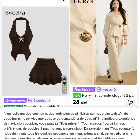
e de Noël, du Nouvel An, de fête, de
le de vacances 2 pièces
plage, décontractée élégante, roma
ntique, Saint-Valentin, sortie, remis
e des diplômes, tenue décontractée
pour les navettes, tenue de bureau
professionnelle, tenue décontracté
e polyvalente pour le quotidien, ten
ue professionnelle urbaine en lin po
ur enseignante, tenues d'été pour fe
mmes en lin marron, tenue d'été chi
c
Heiryn
10
Heiryn Ensemble élégant 2 piè
NEW
ces pour femmes avec chemise à m
Sweetra
28
,49€
anches longues et pantalon, taille a
Sweetra Ensemble 2 piè
Entrepôt UE
vec boutons métalliques
ces femme, top court décolleté plon
13
Nous utilisons des cookies et des technologies similaires sur notre site web afin de
,36€
13,49€
geant et dos nu avec jupe décontra
vous fournir le service que vous avez demandé et de vous offrir la meilleure expérience
ctée style rétro boucle métal, pour v
acances et sorties, printemps/été
de navigation possible. Vous pouvez "Tout rejeter", "Tout accepter" ou définir vos
préférences de cookies à tout moment à votre choix. En sélectionnant "Tout accepter",
nous définirons tous les cookies optionnels, qui nous aident à analyser le trafic, à offrir
des fonctionnalités améliorées et à personnaliser le contenu et les publicités pour