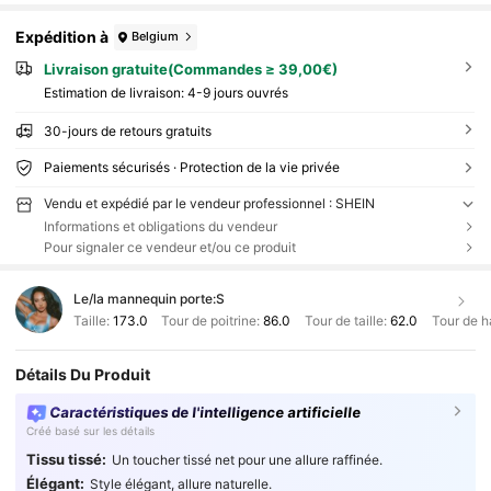
Expédition à
Belgium
Livraison gratuite(Commandes ≥ 39,00€)
Estimation de livraison:
4-9 jours ouvrés
30-jours de retours gratuits
Paiements sécurisés · Protection de la vie privée
Vendu et expédié par le vendeur professionnel : SHEIN
Informations et obligations du vendeur
Pour signaler ce vendeur et/ou ce produit
Le/la mannequin porte:
S
Taille:
173.0
Tour de poitrine:
86.0
Tour de taille:
62.0
Tour de h
Détails Du Produit
Caractéristiques de l'intelligence artificielle
Créé basé sur les détails
Tissu tissé:
Un toucher tissé net pour une allure raffinée.
Élégant:
Style élégant, allure naturelle.