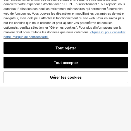
compléter votre expérience d'achat avec SHEIN. En sélectionnant "Tout rejeter", vous
autorisez l'utilisation des cookies strictement nécessaires qui permettent à notre site
web de fonctionner. Vous pouvez les désactiver en modifiant les paramètres de votre
navigateur, mais cela peut affecter le fonctionnement du site web. Pour en savoir plus
sur les cookies que nous utilisons et pour ajuster vos paramètres de cookies
optionnels, veuillez sélectionner "Gérer les cookies". Pour plus d'informations sur la
manière dont nous traitons les données que nous collectons,
cliquez ici pour consulter
notre Politique de confidentialité.
Tout rejeter
8
#Tenues décontractées
Tout accepter
6
Silhoulove 2 pièces Ens
Entrepôt UE
emble top de camisole et pantalon
Ensemble 2 pièces pour femmes, To
#5 BEST-SELLERS
de Lacets Coordonnées féminines
de couleur unie pour femmes, mode
p ample à épaules dénudées et man
#3 BEST-SELLERS
de Confortable Tenues deux pièces pour femmes
Gérer les cookies
(1000+)
AJOUTER AU PANIER
adaptée pour l'été
ches lanternes à pois noir & blanc, e
15
23
t short à taille élastique, élégant, te
,49€
,64€
nue de villégiature d'été