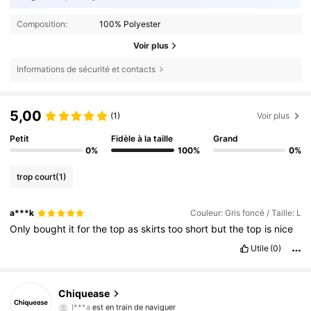
Composition:
100% Polyester
Voir plus
Informations de sécurité et contacts
5,00
(1)
Voir plus
Petit
Fidèle à la taille
Grand
0%
100%
0%
trop court
(1)
a***k
Couleur: Gris foncé / Taille: L
Only
bought
it
for
the
top
as
skirts
too
short
but
the
top
is
nice
Utile
(0)
287K Suiveurs
4,85
Chiquease
I***a
est en train de naviguer
287K Suiveurs
4,85