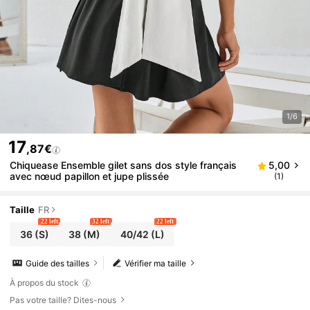
1/6
17
,87€
Chiquease Ensemble gilet sans dos style français
5,00
avec nœud papillon et jupe plissée
(1)
Taille
FR
22 left
32 left
22 left
36
(S)
38
(M)
40/42
(L)
Guide des tailles
Vérifier ma taille
À propos du stock
Pas votre taille? Dites-nous