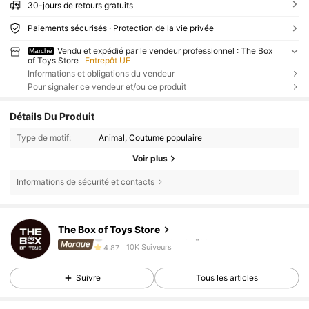
30-jours de retours gratuits
Paiements sécurisés · Protection de la vie privée
Vendu et expédié par le vendeur professionnel : The Box
Marché
of Toys Store
Entrepôt UE
Informations et obligations du vendeur
Pour signaler ce vendeur et/ou ce produit
Détails Du Produit
Type de motif:
Animal, Coutume populaire
Voir plus
Informations de sécurité et contacts
10K Suiveurs
4,87
10K Suiveurs
4,87
The Box of Toys Store
7***t
est en train de naviguer
10K Suiveurs
4,87
10K Suiveurs
4,87
Suivre
Tous les articles
10K Suiveurs
4,87