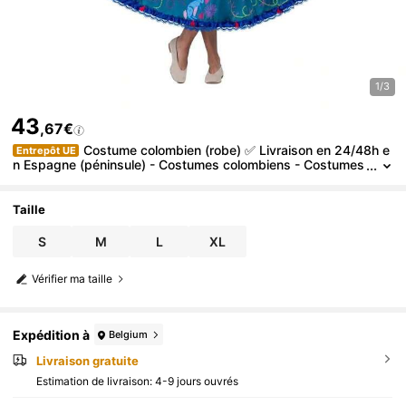
1/3
43
,67€
Costume colombien (robe) ✅ Livraison en 24/48h e
Entrepôt UE
n Espagne (péninsule) - Costumes colombiens - Costumes
pour femmes - My Other Me - Réf. 209811
Taille
S
M
L
XL
Vérifier ma taille
Expédition à
Belgium
Livraison gratuite
Estimation de livraison:
4-9 jours ouvrés