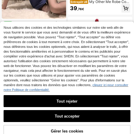
My Other Me Robe Cost
Entrepôt UE
ume Salade avec Accessoires et Br
39
,76€
acelets Taille Unique Adulte ✅ Livra
ison 24/48h en Espagne (péninsule)
- Déguisements Femme - Mon Autr
e Moi - Réf. 209874
Dansine 2026 Printemps/Été N
NEW
ouvelle Lingerie Sexy Costume de J
Nous utilisons des cookies et des technologies similaires sur notre site web afin de
18
,49€
eu de Rôle pour Femmes, Tenue Uni
vous fournir le service que vous avez demandé et de vous offrir la meilleure expérience
forme d'Officier de Police Style Eur
de navigation possible. Vous pouvez "Tout rejeter", "Tout accepter" ou définir vos
opéen & Américain pour Rendez-vo
préférences de cookies à tout moment à votre choix. En sélectionnant "Tout accepter",
us, Performance en Boîte de Nuit et
nous définirons tous les cookies optionnels, qui nous aident à analyser le trafic, à offrir
Déguisement Séduisant
des fonctionnalités améliorées et à personnaliser le contenu et les publicités pour
compléter votre expérience d'achat avec SHEIN. En sélectionnant "Tout rejeter", vous
autorisez l'utilisation des cookies strictement nécessaires qui permettent à notre site
web de fonctionner. Vous pouvez les désactiver en modifiant les paramètres de votre
navigateur, mais cela peut affecter le fonctionnement du site web. Pour en savoir plus
sur les cookies que nous utilisons et pour ajuster vos paramètres de cookies
optionnels, veuillez sélectionner "Gérer les cookies". Pour plus d'informations sur la
manière dont nous traitons les données que nous collectons,
cliquez ici pour consulter
The Box of Toys Store
notre Politique de confidentialité.
Costume rose Madrid po
Entrepôt UE
ur femme : robe, foulard, sac à main
44
Économiser 1,43€
Dès
,43€
et châle ✅ Livraison en 24/48 h en
Tout rejeter
Espagne (péninsule) - Déguisement
Netflix
s pour femmes - My Other Me - Réf.
159045
Netflix Costume Wednes
Entrepôt UE
Tout accepter
42
day Addams pour Femmes et Filles
,82€
-3%
44,25€
- Uniforme Scolaire Gothique avec
PVC: 72,42€
Chemise Blanche et Robe Noire - Id
éal pour Halloween, Cosplay et Fêt
AJOUTER AU
Gérer les cookies
CRAQUEZ DES MAINTENANT
es Thématiques