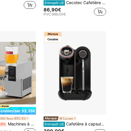
Cecotec Cafetière Express EVVO 20 Bars, Acier Inoxydable, Café et Cappuccino Parfait, Double Sortie, 1350W, Réservoir 1.2L, Nettoyage Facile, Expérience Barista à Domicile
Entrepôt UE
86,90€
PVC:
999,00€
Économiser 33,35€
SO Store BTG EU
Cecotec
Machines à glaçons
Cafetière à capsules Cecotec Power Caps Spin - 1400W, 20 Bars, Compatible Nespresso - Réservoir 1,5L, 7 boissons personnalisables, écran intuitif, double hauteur ajustable, fonction économie d'énergie, moteur puissant pour café qualité barista, idéal pour amateurs de café, couleur multicolore
10%
Entrepôt UE