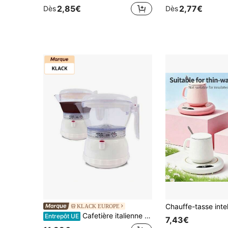
2,85€
2,77€
Dès
Dès
KLACK EUROPE
Cafetière italienne Klack, spécialement conçue pour le micro-ondes - Machine à expresso rapide avec filtre réutilisable et compatible lave-vaisselle
Entrepôt UE
7,43€