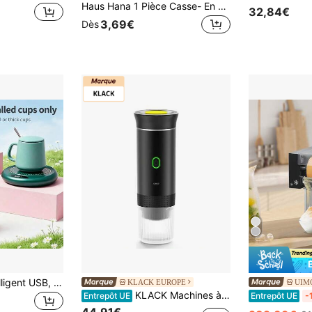
Haus Hana 1 Pièce Casse- En Alliage De Zinc Épaissi, Ouvre- Multifonctionnel Avec Poignée Confortable, Convient À Les Types De , Ainsi Qu'aux Crabes, Crevettes Et Coquillages
32,84€
3,69€
Dès
Chauffe-tasse intelligent USB, design fin pour le chauffage de la tasse, avec affichage LED, 3 réglages de température ajustables (jusqu'à 75°C), base de chauffage à température constante 24 heures, convient pour le bureau, le camping et le pique-nique
KLACK EUROPE
UIMO
KLACK Machines à expresso manuelles
Entrepôt UE
Entrepôt UE
-