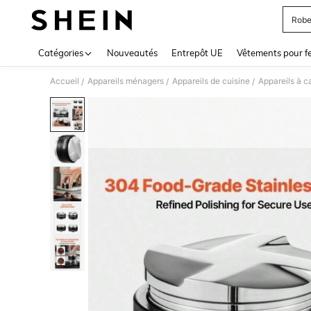
Robe
Use up 
Catégories
Nouveautés
Entrepôt UE
Vêtements pour 
Accueil
Appareils ménagers
Appareils de cuisine
Appareils à c
/
/
/