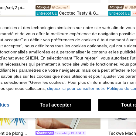
de Vacances et fêtes Fournitures de fête de mariag
6 pièces/set 4 pièces/set/2 pièces/set/1 pièce Stylo de calligraphie élégant en or et en argent avec de l'encre pailletée imperméable, convient pour écrire des cartes de vœux, des invitations de mariage, des enveloppes et des artisanat DIY pour la fête des mères, les anniversaires
Cecotec
UIMO
)
Cecotec Tasty & Grill 2000 Plancha électrique en acier inoxydable 2000 W, plaque RockStone antiadhésive, thermostat réglable, 5 niveaux de puissance, amovible, passe au lave-vaisselle (3094)
Entrepôt UE
Entrepôt UE
-
de Vacances et fêtes Fournitures de fête de mariag
de Vacances et fêtes Fournitures de fête de mariag
)
)
44,00€
177,08€
18
de Vacances et fêtes Fournitures de fête de mariag
 cookies et des technologies similaires sur notre site web afin de vous 
)
andé et de vous offrir la meilleure expérience de navigation possibl
Tout accepter" ou définir vos préférences de cookies à tout moment à vot
ut accepter", nous définirons tous les cookies optionnels, qui nous aide
es fonctionnalités améliorées et à personnaliser le contenu et les publici
d'achat avec SHEIN. En sélectionnant "Tout rejeter", vous autorisez l'uti
nt nécessaires qui permettent à notre site web de fonctionner. Vous po
ifiant les paramètres de votre navigateur, mais cela peut affecter le 
 savoir plus sur les cookies que nous utilisons et pour ajuster vos par
lez sélectionner "Gérer les cookies". Pour plus d'informations sur la ma
ées que nous collectons,
cliquez ici pour consulter notre Politique de con
kies
Tout accepter
Tout r
4 pièces Équipement de plongée en forme de calmar en PVC de couleur aléatoire, jeu de fête pour adultes, jouet de capture sous-marine pour piscine d'été, jouet éducatif à lancer, cadeau pour piscine extérieure, convient pour Halloween/Noël/Thanksgiving, plage
madeby BLANC