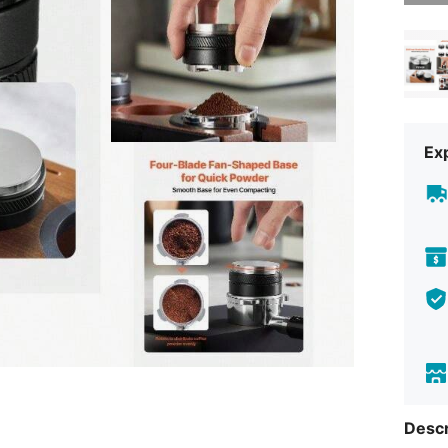
Exp
Descr