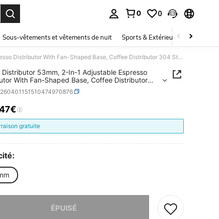
0
0
ouver. Press Enter to select.
Sous-vêtements et vêtements de nuit
Sports & Extérieur
Enfants
Coffee Distributor 53mm, 2-In-1 Adjustable Espresso Distributor With Fan-Shaped Base, Coffee Distributor 304 Stainless Steel With Easy-To-Disassemble Design
 Distributor 53mm, 2-In-1 Adjustable Espresso
butor With Fan-Shaped Base, Coffee Distributor
ainless Steel With Easy-To-Disassemble Design
v260401151510474970876
,47€
ICE AND AVAILABILITY
vraison gratuite
ité:
 mm
 ce produit est épuisé.
ÉPUISÉ