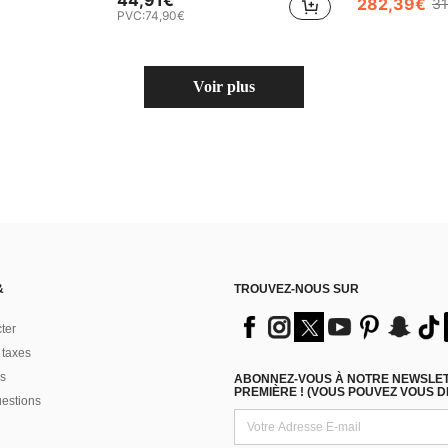
44,91€
282,39€
31
PVC:
74,90€
Voir plus
&
TROUVEZ-NOUS SUR
ter
 taxes
s
ABONNEZ-VOUS À NOTRE NEWSLETT
PREMIÈRE ! (VOUS POUVEZ VOUS 
uestions