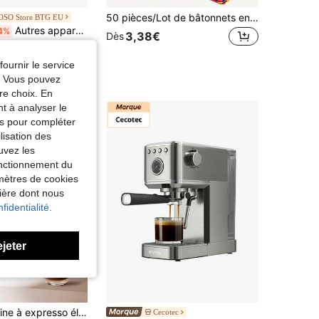
50 pièces/Lot de bâtonnets en bois de couleur et multicolores, matériaux artisanaux DIY, bâtonnets de glace convenant pour la fabrication de modèles, les porte-crayons, les petites maisons DIY et les projets de collage, retour à l'école, fournitures scolaires
SO Store BTG EU
Autres appareils de cuisine
4%
3,38€
Dès
5,68€
fournir le service
e. Vous pouvez
re choix. En
nt à analyser le
tés pour compléter
lisation des
uvez les
fonctionnement du
amètres de cookies
nière dont nous
fidentialité.
ejeter
Teckwe Machine à expresso électrique portable, machine à café de camping, machine à café de voiture avec fonction d'auto-chauffage, interface USB-C, convient pour moudre le café et les capsules NS, les camping-cars, la randonnée et les bureaux
Cecotec