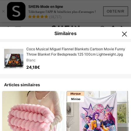
SHEIN-Mode en ligne
×
OBTENIR
Téléchargez l'APP & bénéficiez plus d'avantages !
(18,717)
Similaires
Coco Musical Miguel Flannel Blankets Cartoon Movie Funny
Throw Blanket For Bedspreads 125 100cm Lightweight.Jpg
Blanc
24,18€
Articles similaires