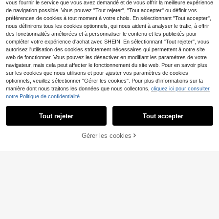
ression numérique artisanale, convi
vous fournir le service que vous avez demandé et de vous offrir la meilleure expérience
ent pour le canapé, le lit, les voyage
de navigation possible. Vous pouvez "Tout rejeter", "Tout accepter" ou définir vos
s, la décoration de la maison et du b
préférences de cookies à tout moment à votre choix. En sélectionnant "Tout accepter",
ureau
nous définirons tous les cookies optionnels, qui nous aident à analyser le trafic, à offrir
des fonctionnalités améliorées et à personnaliser le contenu et les publicités pour
compléter votre expérience d'achat avec SHEIN. En sélectionnant "Tout rejeter", vous
autorisez l'utilisation des cookies strictement nécessaires qui permettent à notre site
asmodee
web de fonctionner. Vous pouvez les désactiver en modifiant les paramètres de votre
6
1 pièce Couverture imprimée de din
asmodee Ceci est une couver
NEW
navigateur, mais cela peut affecter le fonctionnement du site web. Pour en savoir plus
11
7
osaure style Cyberpunk, couverture
ture en flanelle à thème anime ave
Dès
,95€
Dès
,58€
Housse de canapé antid
sur les cookies que nous utilisons et pour ajuster vos paramètres de cookies
Entrepôt UE
en flanelle douce convenant pour le
c des couleurs de personnages pro
7
érapante à pompons – 100 % coton
optionnels, veuillez sélectionner "Gérer les cookies". Pour plus d'informations sur la
canapé, le bureau, le lit, le camping,
éminentes et une haute reconnaiss
Dès
,11€
– 170 x 200 cm – Douce et conforta
les voyages, cadeau polyvalent po
ance, présentant des caractéristiqu
manière dont nous traitons les données que nous collectons,
cliquez ici pour consulter
ble, fabriquée en Turquie
ur toutes les saisons, couverture do
es douces, convenant pour une utili
1 pièce Couverture en flanelle à col
notre Politique de confidentialité.
Afficher les articles similaires en stock
Voir tout
7
uillette et moelleuse, literie, housse
sation comme jeté de canapé, couv
orier amusante avec motif de chat,
Dès
,08€
de canapé, couverture personnalisé
erture de sieste, couverture décora
couverture de jet de gribouillage de
e, cadeau de Thanksgiving
Tout rejeter
Tout accepter
tive de lit, et plus encore.
ssinée à la main pour le soulageme
Désolés, ce produit est épuisé.
nt du stress des adultes, couverture
à colorier DIY pour les loisirs à la ma
Gérer les cookies
EN RUPTURE DE STOCK
ison et au bureau, couverture décor
ative créative douce et réutilisable,
adaptée aux amateurs de coloriage,
cadeau interactif créatif
17
8