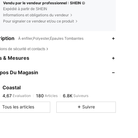
Vendu par le vendeur professionnel : SHEIN
Expédié à partir de SHEIN
Informations et obligations du vendeur
Pour signaler ce vendeur et/ou ce produit
iption
À enfiler,Polyester,Épaules Tombantes
ions de sécurité et contacts
es & Mesures
opos Du Magasin
4,67
180
6.8K
Coastal
4,67
180
6.8K
Evaluation
Articles
Suiveurs
f***h
est en train de naviguer
Tous les articles
Suivre