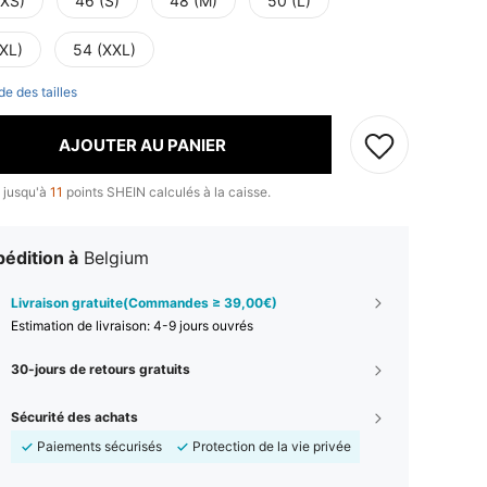
(XS)
46 (S)
48 (M)
50 (L)
(XL)
54 (XXL)
de des tailles
AJOUTER AU PANIER
 jusqu'à
11
points SHEIN calculés à la caisse.
édition à
Belgium
Livraison gratuite(Commandes ≥ 39,00€)
Estimation de livraison:
4-9 jours ouvrés
30-jours de retours gratuits
Sécurité des achats
Paiements sécurisés
Protection de la vie privée