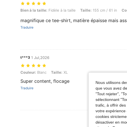
Bien à la taille: Fidèle à la taille, Taille: 155 cm / 61 in, Couleur: Blanc
Bien à la taille:
Fidèle à la taille
Taille:
155 cm / 61 in
Co
magnifique ce tee-shirt, matière épaisse mais asse
Traduire
t***3
1 Jul,2026
Couleur: Blanc, Taille: XL
Couleur:
Blanc
Taille:
XL
Super content, flocage
Nous utilisons des
que vous avez dem
Traduire
"Tout rejeter", "
sélectionnant "To
trafic, à offrir d
votre expérience 
cookies stricteme
Voir Plus D
désactiver en mod