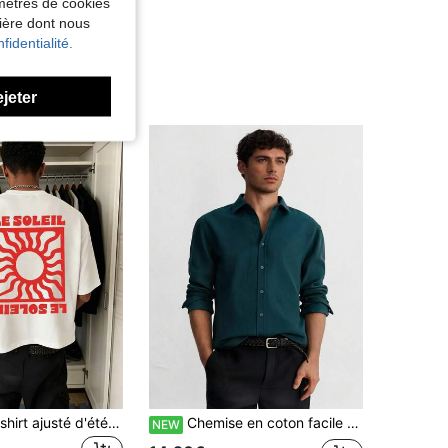
amètres de cookies
nière dont nous
fidentialité.
ejeter
Motif soleil, T-shirt ajusté d'été pour hommes, vacances, voyage, plage, rassemblement quotidien
Chemise en coton facile à repasser, coupe ample, manches longues, col pour hommes, pour un usage décontracté ou professionnel
NEW