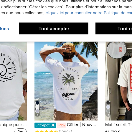
 savoir plus sur les cookies que nous utilisons et pour ajuster vos par
lez sélectionner "Gérer les cookies". Pour plus d'informations sur la ma
ées que nous collectons,
cliquez ici pour consulter notre Politique de con
kies
Tout accepter
Tout r
5
8
1 pièce T-shirt graphique pour homme, imprimé plage d'été, coupe ample, manches courtes, style décontracté de vacances, parfait pour les vacances à la plage et le port quotidien.
Côtier | Nouveau t-shirt à manches courtes col rond avec imprimé lettres palmier pour hommes, tenue de vacances décontractée
Entrepôt UE
-1%
(1000+)