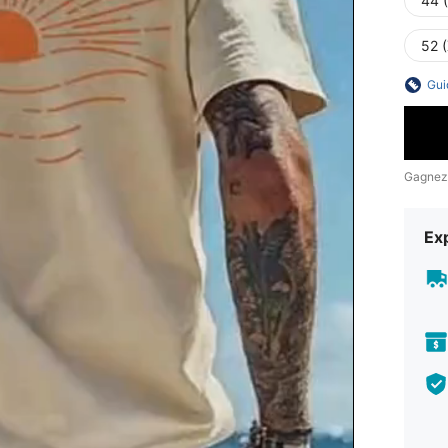
44 
52 
Gui
Gagnez
Exp