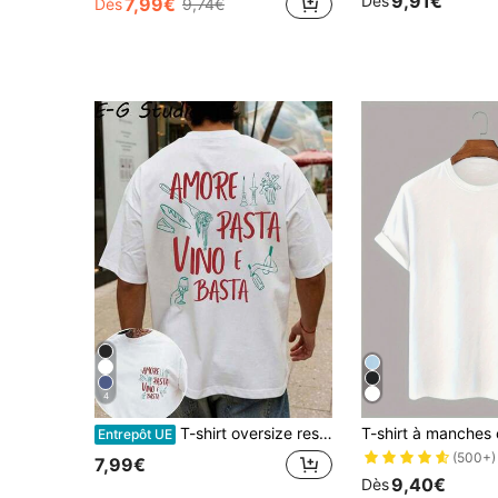
9,91€
Dès
7,99€
Dès
9,74€
4
T-shirt oversize respirant avec motif de nourriture en lignes éparses et mots italiens manuscrits empilés. Idéal pour les brunchs et les sorties décontractées entre amis.
Entrepôt UE
(500+)
7,99€
9,40€
Dès