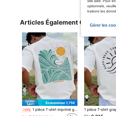
site web. Pour en
optionnels, veuil
traitons les donn
Articles Également Consultés
Gérer les coo
Économiser 1,75€
1 pièce T-shirt imprimé graphique pour hommes, t-shirt décontracté d'été ample à manches courtes pour vacances à la plage
-17%