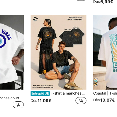
6,99€
Dès
T-shirt à manches courtes imprimé double face lavé 230g, col rond, coupe décontractée, Top basique polyvalent doux et léger pour le port quotidien.
Entrepôt UE
GRDR T-shirt à manches courtes col rond avec slogan attitude décontractée pour hommes, été
10,07€
Dès
11,09€
Dès