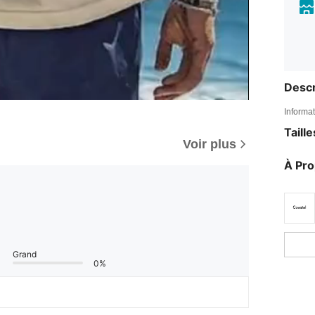
Descr
Informat
Taill
Voir plus
À Pr
Grand
0%