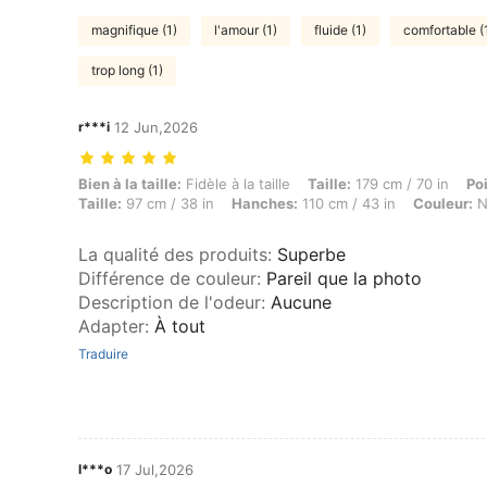
magnifique (1)
l'amour (1)
fluide (1)
comfortable (
trop long (1)
r***i
12 Jun,2026
Bien à la taille: Fidèle à la taille, Taille: 179 cm / 70 in, Poids: 77 k
Bien à la taille:
Fidèle à la taille
Taille:
179 cm / 70 in
Po
Taille:
97 cm / 38 in
Hanches:
110 cm / 43 in
Couleur:
N
La qualité des produits
:
Superbe
Différence de couleur
:
Pareil que la photo
Description de l'odeur
:
Aucune
Adapter
:
À tout
Traduire
l***o
17 Jul,2026