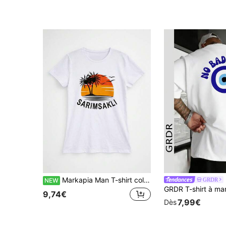
Markapia Man T-shirt col rond 100% coton imprimé ail pour hommes
GRDR
NEW
9,74€
7,99€
Dès