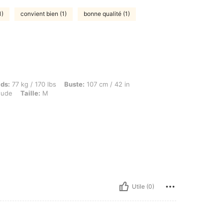
1)
convient bien (1)
bonne qualité (1)
g / 170 lbs, Buste: 107 cm / 42 in, Taille: 97 cm / 38 in, Hanches: 110 cm / 43 in, Cou
ids:
77 kg / 170 lbs
Buste:
107 cm / 42 in
ude
Taille:
M
Utile (0)