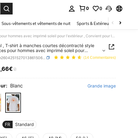
0
0
ouver. Press Enter to select.
Sous-vêtements et vêtements de nuit
Sports & Extérieur
Enfants
Coastal , T-shirt à manches courtes décontracté style vacances pour hommes avec imprimé soleil pour l'extérieur , Convient pour le port en été , Confortable et respirant , À la pointe de la mode
l , T-shirt à manches courtes décontracté style
es pour hommes avec imprimé soleil pour
ieur , Convient pour le port en été , Confortable et
SKU: sm260425152701386150649
(14 Commentaires)
ant , À la pointe de la mode
9
,66€
ICE AND AVAILABILITY
ur:
Blanc
Grande image
FR
Standard