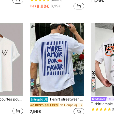
11,76€
8,90€
Dès
8,99€
4
5
T-shirt à manches courtes pour hommes, col rond, imprimé cœur simple et confortable avec élastique
T-shirt streetwear unisexe oversize avec motif slogan d'amour en espagnol, imprégné d'une atmosphère romantique latine chaleureuse et minimaliste.
G
Entrepôt UE
de Coupe ajustée T-shirts pour hommes
#6 BEST-SELLERS
(
7,99€