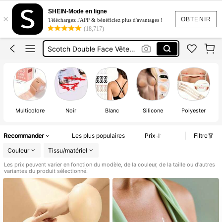
Cache Téton
SHEIN-Mode en ligne
×
Scotch Poitrine
OBTENIR
Téléchargez l'APP & bénéficiez plus d'avantages !
(18,717)
Scotch Double Face Vêtement
Boob Tape
Tape Poitrine
Cache Téton
Multicolore
Noir
Blanc
Silicone
Polyester
Recommander
Les plus populaires
Prix
Filtre
Couleur
Tissu/matériel
Les prix peuvent varier en fonction du modèle, de la couleur, de la taille ou d'autres
variantes du produit sélectionné.