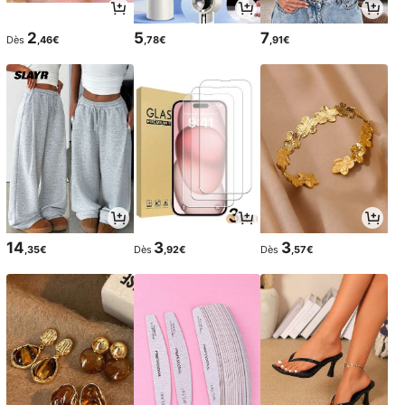
2
5
7
Dès
,46€
,78€
,91€
14
3
3
,35€
Dès
,92€
Dès
,57€