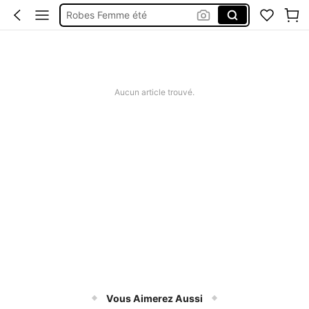
Short Femme été
Maillot De Bain Femme
Squishy
Aucun article trouvé.
Vous Aimerez Aussi