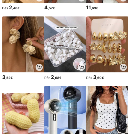
2
4
11
Dès
,48€
,57€
,69€
3
2
3
,52€
Dès
,68€
Dès
,60€