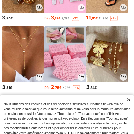
3
3
11
,84€
Dès
,18€
,61€
3,28€
11,85€
-3%
-2%
3
2
3
,31€
Dès
,75€
,84€
2,78€
-1%
Nous utilisons des cookies et des technologies similaires sur notre site web afin de
vous fournir le service que vous avez demandé et de vous offrir la meilleure expérience
de navigation possible. Vous pouvez "Tout rejeter", "Tout accepter" ou définir vos
préférences de cookies à tout moment à votre choix. En sélectionnant "Tout accepter",
nous définirons tous les cookies optionnels, qui nous aident à analyser le trafic, à offrir
des fonctionnalités améliorées et à personnaliser le contenu et les publicités pour
compléter votre expérience d'achat avec SHEIN. En sélectionnant "Tout rejeter", vous