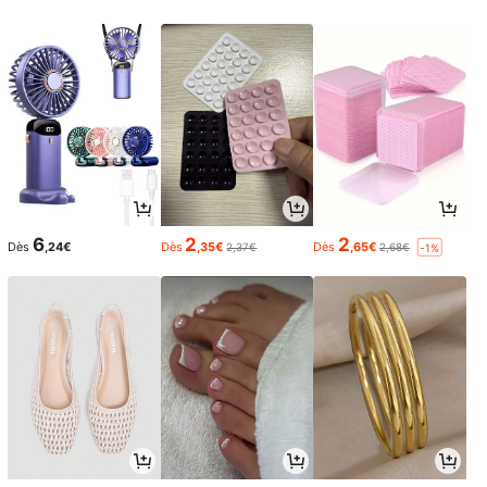
6
2
2
Dès
,24€
Dès
,35€
Dès
,65€
2,37€
2,68€
-1%