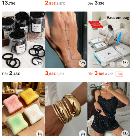
13
2
3
,75€
,85€
Dès
,13€
2,87€
2
3
3
Dès
,48€
,68€
Dès
,16€
3,71€
3,26€
-3%