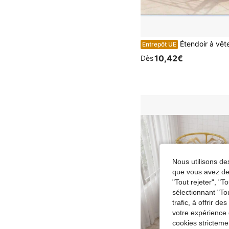
Étendoir à vêtements pliable, étendoir à vêtements de balcon pour la maison, barre de séchage de v
Entrepôt UE
10,42€
Dès
Nous utilisons des
que vous avez dem
"Tout rejeter", "
sélectionnant "To
trafic, à offrir d
votre expérience 
cookies stricteme