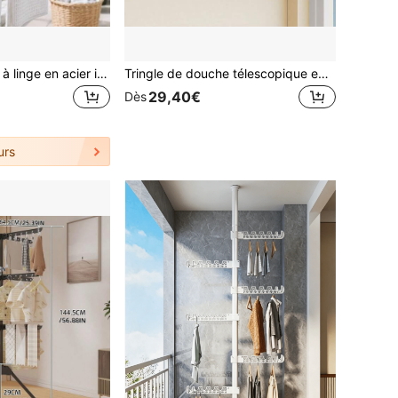
40 pièces Pinces à linge en acier inoxydable, pinces à linge métalliques robustes et résistantes à la rouille, pinces utilitaires anti-vent pour le séchage des chaussettes, serviettes, couettes sur la corde à linge extérieure
Tringle de douche télescopique en métal réglable, barre de support de garde-robe avec conception télescopique, coussinets en silicone antidérapants au bas, aucune installation de perçage requise. Cette tringle de douche et barre de suspension pour vêtements convient pour la salle de bain, la cuisine, le balcon et d'autres scénarios multiples.
29,40€
Dès
urs