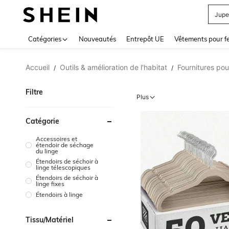
Jupe
Use up 
Catégories
Nouveautés
Entrepôt UE
Vêtements pour 
Accueil
Outils & amélioration de l'habitat
Fournitures pou
/
/
Filtre
Plus
Catégorie
Accessoires et
étendoir de séchage
du linge
Étendoirs de séchoir à
linge télescopiques
Étendoirs de séchoir à
linge fixes
Étendoirs à linge
Tissu/matériel