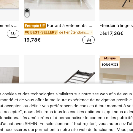
êtements d'intérieur, outil de séchage de couette
Portant à vêtements, porte-manteau, tringle à vêtements en métal, tringle à vêtements robuste avec cadre inférieur pour manteaux, jupes, chemises, pulls
Entrepôt UE
de Fer Étendoirs et poteaux de séchage de vêtement
#6 BEST-SELLERS
17,36€
Dès
19,78€
 cookies et des technologies similaires sur notre site web afin de vous 
andé et de vous offrir la meilleure expérience de navigation possibl
Tout accepter" ou définir vos préférences de cookies à tout moment à vot
ut accepter", nous définirons tous les cookies optionnels, qui nous aide
es fonctionnalités améliorées et à personnaliser le contenu et les publici
d'achat avec SHEIN. En sélectionnant "Tout rejeter", vous autorisez l'uti
nt nécessaires qui permettent à notre site web de fonctionner. Vous po