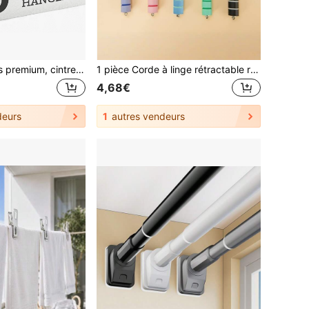
Cintres en velours premium, cintres fins en feutre floqué antidérapants, cintres à vêtements robustes, cintres pour manteaux et costumes résistants, cintres pour costumes durables pour usage dans le placard, fournitures de placard idéales 1 pièce
1 pièce Corde à linge rétractable réglable en acier inoxydable, séchoir à linge extensible pour balcon avec pinces, séchoir à linge gain de place, barre de rangement et d'organisation efficace, séchoir à linge
4,68€
deurs
1
autres vendeurs