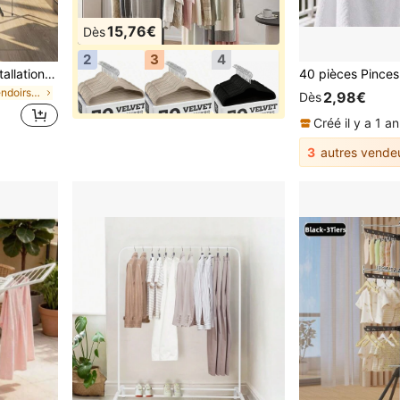
15,76€
Dès
2
3
4
Un séchoir à linge sans installation en une seconde, sur pied, pour balcon, séchage de couettes, refroidissement domestique, séchoir à linge télescopique, pliable, épais, simple pour chambre à coucher
de Fer Étendoirs et poteaux de séchage de vêtement
2,98€
Dès
Créé il y a 1 an
3
autres vende