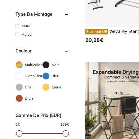
Type De Montage
Mural
Wevalley Étendoirs à linge
Entrepôt UE
Au sol
20,28€
Couleur
Multicolore
Noir
Blanc/Blanche
Bleu
Gris
Jaune
Brun
Gamme De Prix (EUR)
2
€
169
€