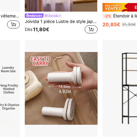
É
ans roulettes, 40 x 110 x 150 cm, noir
Étendoir à linge XXL – Pliable et mobile, idéal pour 
Joivida
-2%
Joivida 1 pièce Lustre de style japonais avec design de cintre, un lustre thème princesse avec une touche féminine.
20,85€
21,30€
11,80€
Dès