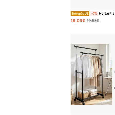
Portant à vêtements en fer à une seule tige s
Entrepôt UE
-7%
18,09€
19,58€