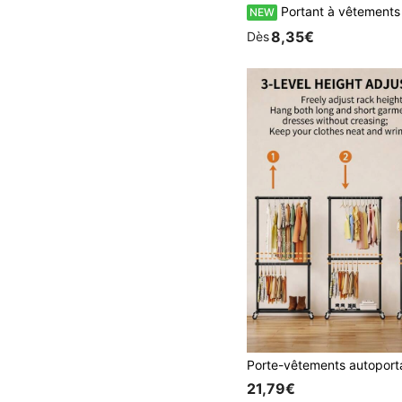
Portant à vêtements double barre avec roues, rail à vêtements roulant réglable pour l'organisation de la chambre, l
NEW
8,35€
Dès
21,79€