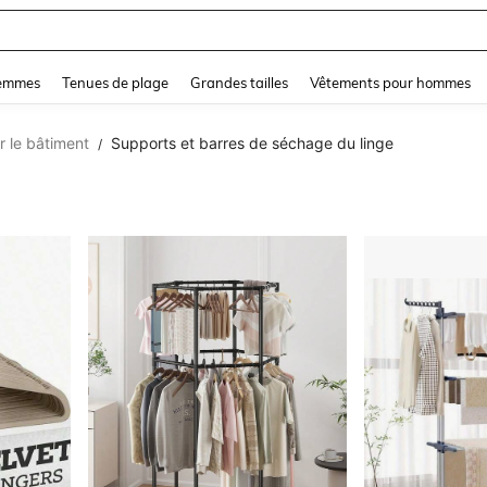
and down arrow keys to navigate search Dernière recherche and Rechercher et Tr
femmes
Tenues de plage
Grandes tailles
Vêtements pour hommes
r le bâtiment
Supports et barres de séchage du linge
/