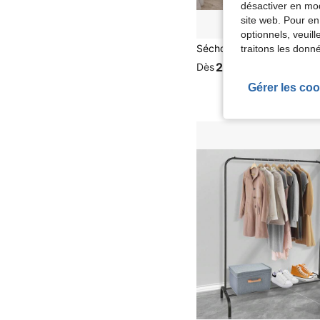
désactiver en mod
site web. Pour en
optionnels, veuil
traitons les donn
27,34€
Dès
Gérer les coo