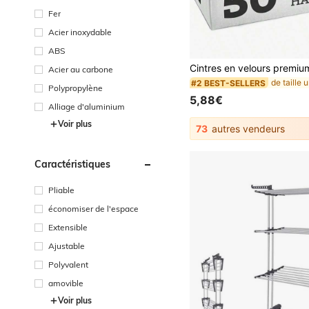
Fer
Acier inoxydable
ABS
Acier au carbone
#2 BEST-SELLERS
Polypropylène
5,88€
Alliage d'aluminium
Voir plus
73
autres vendeurs
Caractéristiques
Pliable
économiser de l'espace
Extensible
Ajustable
Polyvalent
amovible
Voir plus