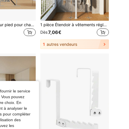
Étendoir à linge sur pied pour chambre et maison, porte-vêtements intérieur pour balcon, simple, avec barre de suspension, mobile, pliable, pour le rangement des vêtements
1 pièce Étendoir à vêtements réglable - Étendoir rétractable, sans perçage requis, facile à assembler, gain de place, étendoir à vêtements sur pied, penderie de sol au plafond, convient pour les balcons, les buanderies et les salons
7,06€
Dès
1
autres vendeurs
fournir le service
e. Vous pouvez
re choix. En
nt à analyser le
tés pour compléter
lisation des
uvez les