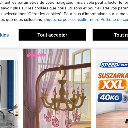
ifiant les paramètres de votre navigateur, mais cela peut affecter le 
 savoir plus sur les cookies que nous utilisons et pour ajuster vos par
lez sélectionner "Gérer les cookies". Pour plus d'informations sur la ma
Séchoir à linge rotatif avec roues, étagère de rangement ronde pour vêtements, séchoir à linge extérieur pour balcon, présentoir de magasin de vêtements pour suspendre les vêtements
Étendoir à linge portable et roulant, réglable et pliable, idéal pour sécher les chaussures, trois niveaux pour une utilisation à domicile et en voyage.
ées que nous collectons,
cliquez ici pour consulter notre Politique de con
SONGMIC
Entrepôt UE
SONGMICS Portant à Vêtements avec Roulettes, 
Entrepôt UE
43,68€
39,05€
kies
Tout accepter
Tout r
1
autres vendeurs
Créé il y a 1 an