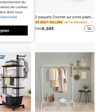
fonctionnement du
amètres de cookies
nière dont nous
2 paquets Crochet sur porte pliable et rétractable, organisateur de rangement suspendu économisant l'espace pour vêtements, manteaux, serviettes pour chambre à coucher et salle de bain (blanc/noir)
fidentialité.
S HOME FR 2
Tringle Extensible pour Charge Lourde, Capacité de Charge 110 kg, 45 x (160-200) x 162,9 cm, Porte-manteau, en Métal, Chromé, Noir Mat
de Fer Étendoirs et poteaux de séchage de vêtement
#5 BEST-SELLERS
6,38€
Dès
ejeter