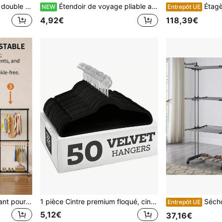
'affichage en boutique & le rangement à plat
Étendoir de voyage pliable avec 5 trous et pinces rotatives, étendoir de vêtements réglable et gain de place pour la maison, le dortoir, la salle de bain
Étagère pour machine à laver, étagèr
NEW
Entrepôt UE
4,92€
118,39€
Porte-vêtements autoportant pour la maison, pour la chambre, porte-vêtements portable, porte-vêtements simple pour le dortoir, porte-vêtements autoportant pour le balcon
1 pièce Cintre premium floqué, cintre fin floqué en feutre antidérapant, cintre robuste et durable pour manteaux et costumes, organisateur de rangement pour placard
Séchoirs
Entrepôt UE
5,12€
37,16€