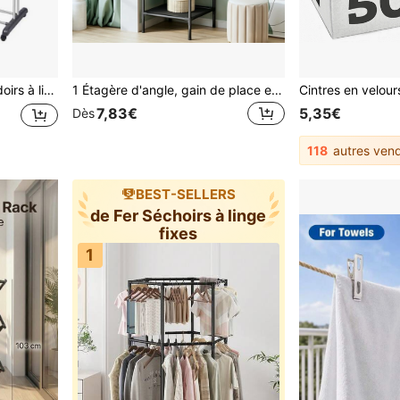
 télescopiques
1 Étagère d'angle, gain de place et compacte. Équipée de barres de suspension et d'étagères de rangement à plusieurs niveaux, elle peut contenir des vêtements, des sacs et des articles divers, vous aidant à créer un coin rangé dans la chambre.
7,83€
5,35€
Dès
118
autres ven
BEST-SELLERS
de Fer Séchoirs à linge
fixes
1