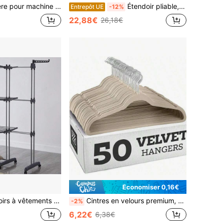
e de salle de bain avec barre de séchage, 3 niveaux, pour salle de bain ou buanderie, 67 x 40 x 161,8 cm, marron
Étendoir pliable, étendoir télescopique, étendoir à 3 niveaux, étendoir, pour usage intérieur et extérieur 48*43*137cm
Entrepôt UE
-12%
22,88€
26,18€
Économiser 0,16€
 à vêtements télescopiques
Cintres en velours premium, cintres fins antidérapants en feutre floqué, cintres à vêtements robustes, cintres pour manteaux et costumes résistants, cintres pour costumes durables pour utilisation dans le placard, fournitures de placard idéales 1 pièce
-2%
6,22€
6,38€