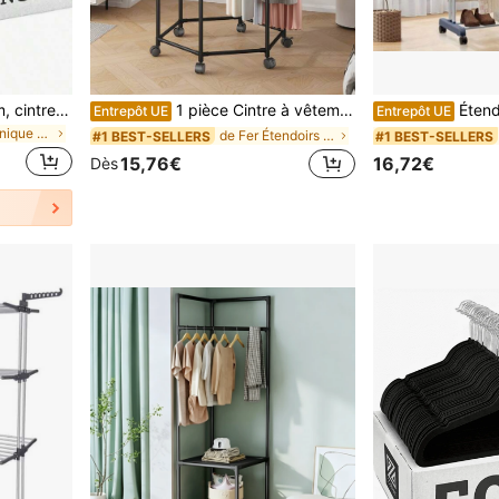
Cintres en velours premium, cintres fins en feutre floqué antidérapants, cintres robustes, cintres pour manteaux et costumes résistants, cintres pour costumes durables, convient pour le placard, fournitures de placard idéales 1 pièce
1 pièce Cintre à vêtements multifonctionnel sur roulettes, convient pour l'intérieur, l'extérieur, le balcon, la chambre, un rangement de vêtements gain de place, un séchoir
Étend
Entrepôt UE
Entrepôt UE
de taille unique Étendoirs et poteaux de séchage d
de Fer Étendoirs et poteaux de séchage de vêtement
#1 BEST-SELLERS
#1 BEST-SELLERS
15,76€
16,72€
Dès