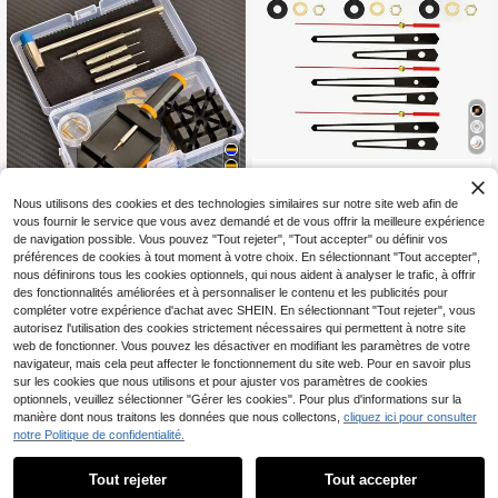
nés d'horloges
coration de dortoir, retour à l'école,
décoration de la maison
3 jeux de mécanismes d'horloge à q
uartz, longueur de l'arbre : 2 pièces
19 restant
4
Nous utilisons des cookies et des technologies similaires sur notre site web afin de
de 16 mm, 1 pièce de 20 mm, compr
6
end 3 paires de aiguilles d'horloge,
vous fournir le service que vous avez demandé et de vous offrir la meilleure expérience
,62€
Économiser 0,18€
pour la réparation, le remplacement
de navigation possible. Vous pouvez "Tout rejeter", "Tout accepter" ou définir vos
et le DIY d'horloge murale et de bur
Kit d'outils de qualité supérieure po
préférences de cookies à tout moment à votre choix. En sélectionnant "Tout accepter",
eau, convient à la décoration de la
ur le retrait de bracelet de montre, e
5
nous définirons tous les cookies optionnels, qui nous aident à analyser le trafic, à offrir
Dès
,68€
-3%
5,86€
maison et du bureau, cadeau réfléc
nsemble d'outils de réparation de br
des fonctionnalités améliorées et à personnaliser le contenu et les publicités pour
hi pour les passionnés d'horloges
acelet de montre pour ajuster, rempl
compléter votre expérience d'achat avec SHEIN. En sélectionnant "Tout rejeter", vous
acer et redimensionner les bracelet
autorisez l'utilisation des cookies strictement nécessaires qui permettent à notre site
s de montre, outil de retrait de brace
web de fonctionner. Vous pouvez les désactiver en modifiant les paramètres de votre
let de montre, ensemble d'outils d'aj
ustement et de réparation de bracel
navigateur, mais cela peut affecter le fonctionnement du site web. Pour en savoir plus
et de montre, kit d'ajustement de tai
sur les cookies que nous utilisons et pour ajuster vos paramètres de cookies
lle de bracelet de montre et d'outils
optionnels, veuillez sélectionner "Gérer les cookies". Pour plus d'informations sur la
de réparation de montre, cadeau id
1
manière dont nous traitons les données que nous collectons,
cliquez ici pour consulter
éal pour les fêtes
1
notre Politique de confidentialité.
Tout rejeter
Tout accepter