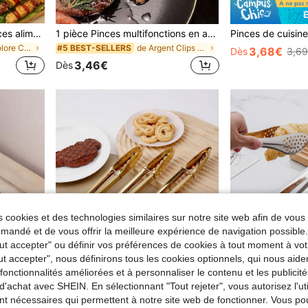
5 pièces Ensemble de pinces alimentaires en acier inoxydable, pinces de cuisine, résistantes à la chaleur et antidérapantes, convenant pour la cuisson, le grillage, le buffet, la salade et l'utilisation quotidienne en cuisine, peuvent également être utilisées comme pinces à glace/accessoires de grillage
1 pièce Pinces multifonctions en acier inoxydable pour barbecue, spatule à poisson, pince à pain, convient pour les outils de cuisine de camping
de Multicolore Clips et pinces
de Argent Clips et pinces
#5 BEST-SELLERS
3,68€
Dès
3,6
3,46€
Dès
 cookies et des technologies similaires sur notre site web afin de vous 
andé et de vous offrir la meilleure expérience de navigation possibl
Tout accepter" ou définir vos préférences de cookies à tout moment à vot
ut accepter", nous définirons tous les cookies optionnels, qui nous aide
es fonctionnalités améliorées et à personnaliser le contenu et les publici
d'achat avec SHEIN. En sélectionnant "Tout rejeter", vous autorisez l'uti
r 0,03€
nt nécessaires qui permettent à notre site web de fonctionner. Vous po