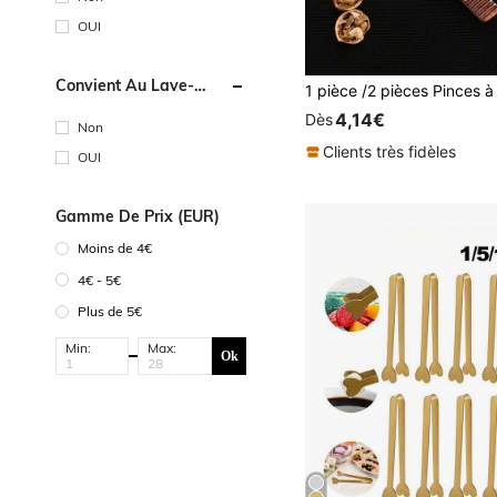
OUI
Convient Au Lave-
Vaisselle
4,14€
Dès
Non
Clients très fidèles
OUI
Gamme De Prix (EUR)
Moins de 4€
4€ - 5€
Plus de 5€
Min:
Max:
Ok