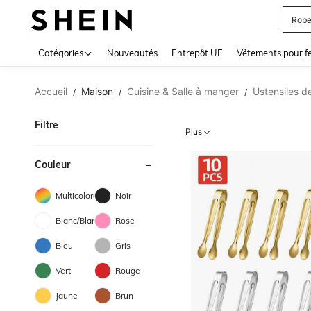
Jupe
Use up 
Catégories
Nouveautés
Entrepôt UE
Vêtements pour 
Accueil
Maison
Cuisine & Salle à manger
Ustensiles d
/
/
/
Filtre
Plus
Couleur
Multicolore
Noir
Blanc/Blanche
Rose
Bleu
Gris
Vert
Rouge
Jaune
Brun