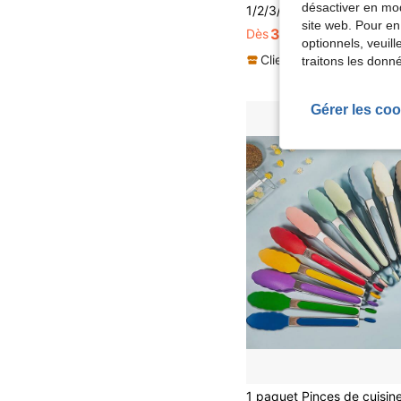
désactiver en mod
site web. Pour en
3,25€
Dès
3,28€
optionnels, veuil
Clients très fidèles
traitons les donn
Gérer les coo