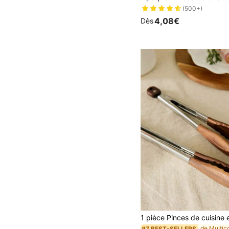
(500+)
4,08€
Dès
#7 BEST-SELLERS