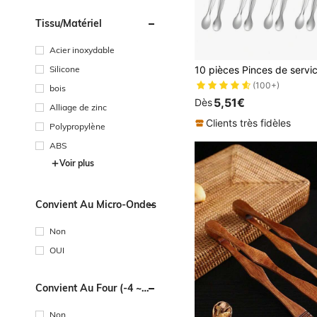
Tissu/matériel
Acier inoxydable
#2 BEST-SELLERS
Silicone
(100+)
#2 BEST-SELLERS
#2 BEST-SELLERS
bois
(100+)
(100+)
5,51€
Dès
Alliage de zinc
#2 BEST-SELLERS
(100+)
Clients très fidèles
Polypropylène
ABS
Voir plus
Convient Au Micro-Ondes
Non
OUI
Convient Au Four (-4 ~
220 Degrés Celsius)
Non