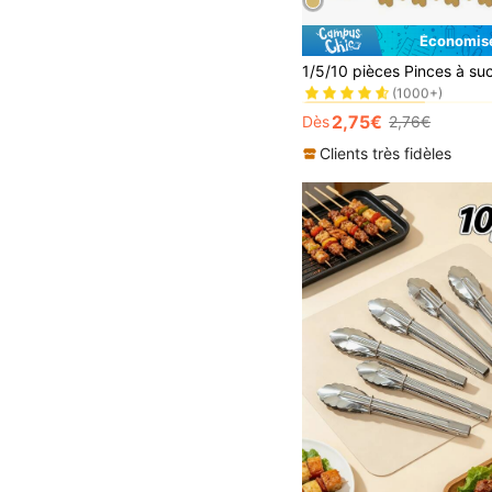
Économise
#1 BEST-SELLERS
(1000+)
#1 BEST-SELLERS
#1 BEST-SELLERS
(1000+)
(1000+)
2,75€
Dès
2,76€
#1 BEST-SELLERS
(1000+)
Clients très fidèles