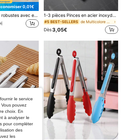
Économiser 0,01€
Pinces de cuisine robustes avec embouts en silicone résistants à la chaleur et verrouillage antidérapant. Pinces de cuisson pour barbecue, grill, camping extérieur, patio, balcon. Accessoires de cuisine, cadeaux délicats pour mariage et anniversaire, fournitures de pique-nique essentielles et fournitures de file d'attente pratiques. Taille unique de 7 pouces. Rangement suspendu disponible. Idéal pour la cuisson et les scènes de jardin, assorti à la vaisselle, fournitures de fête idéales et outils de cuisine quotidiens.
1-3 pièces Pinces en acier inoxydable à prise facile, pinces BBQ résistantes à la chaleur et antidérapantes, griffes à viande, convient pour la cuisine, le service, le grillage, la salade, les ustensiles de cuisine, les accessoires de cuisson, les fournitures extérieures, les ustensiles de cuisine, les fournitures de cuisine, la décoration de cuisine, la décoration de la maison, les articles essentiels de la maison, les cadeaux pour femmes, les cadeaux pour hommes, les cadeaux pour mères, les cadeaux pour pères, les cadeaux pour grands-parents
de Multicolore Clips et pinces
#5 BEST-SELLERS
9€
3,05€
Dès
fournir le service
e. Vous pouvez
re choix. En
nt à analyser le
tés pour compléter
lisation des
uvez les