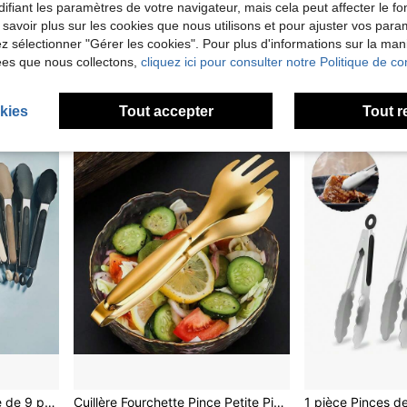
ifiant les paramètres de votre navigateur, mais cela peut affecter le 
1/2/3/4 pièces Louche d'égouttage d'huile en acier inoxydable, Cuillère passoire de friture, Pince d'égouttage d'huile alimentaire
1 pièce Pinces à aliments en acier inoxydable, 3 tailles au choix : 9 pouces court pour un usage quotidien, pain et salade ; 12 pouces moyen pour la cuisson et la friture ; 16 pouces long pour le barbecue extérieur, design antidérapant, ustensile de cuisine léger
Tenrify
 savoir plus sur les cookies que nous utilisons et pour ajuster vos par
1 pièce Pinces à aliments en acier inoxydab
-1%
3,75€
Dès
lez sélectionner "Gérer les cookies". Pour plus d'informations sur la ma
2,85€
Dès
2,88
Clients très fidèles
ées que nous collectons,
cliquez ici pour consulter notre Politique de con
Clients très fid
kies
Tout accepter
Tout r
de Multicolore Clips et pinces
#10 BEST-SELLERS
#8 BEST-SELLERS
1 paquet Pinces de cuisine de 9 pouces et 12 pouces, pinces à aliments en acier inoxydable premium avec revêtement silicone antiadhésif pour la cuisson, le barbecue et le grillage, avec fonction de verrouillage
Cuillère Fourchette Pince Petite Pince de Service en Acier Inoxydable pour Aliments Salade Pâtisserie Buffet Accessoires de Cuisine Cuillère Fourchette Pince Pince à Salade