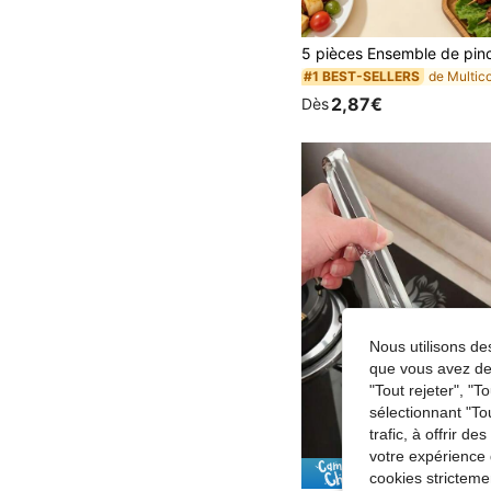
#1 BEST-SELLERS
2,87€
Dès
Nous utilisons des
que vous avez dem
"Tout rejeter", "
sélectionnant "To
trafic, à offrir d
votre expérience 
Économise
cookies stricteme