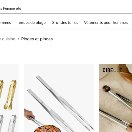
and down arrow keys to navigate search Dernière recherche and Rechercher et Tr
femmes
Tenues de plage
Grandes tailles
Vêtements pour hommes
e cuisine
Pinces et pinces
/