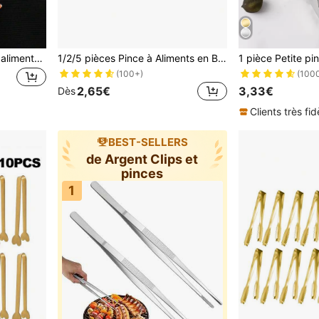
#2 BEST-SELLERS
1 pièce /2 pièces Pinces à aliments en bois, Pinces à barbecue, Pinces à salade, Pinces à pâtisserie, Pince à pain
1/2/5 pièces Pince à Aliments en Bambou/Bois, Pince de Cuisine Portable pour Barbecue, Cuisson, Dessert, Pain, Tasse à Thé, Pinces à Épiler, Pinces
(100
#2 BEST-SELLERS
#2 BEST-SELLERS
(100+)
(100
(100
2,65€
3,33€
Dès
#2 BEST-SELLERS
(100
Clients très fid
BEST-SELLERS
de Argent Clips et
pinces
1