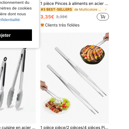
fonctionnement du
1 pièce Pinces à aliments en acier inoxydable résistantes à la chaleur de 7 pouces/20,4 cm, pinces à pain, pinces à barbecue, pinces de cuisine antidérapantes, ustensiles de cuisine, couleur aléatoire, Noël
amètres de cookies
le, pinces à aliments classiques en argent pour la cuisine
de Multicolore Clips et pinces
#3 BEST-SELLERS
nière dont nous
3,35€
3,38€
€
fidentialité.
Clients très fidèles
èles
ejeter
de Multicolore Clips et pinces
de Argent Clips et pinces
#8 BEST-SELLERS
1 pièce Pinces de cuisine en acier inoxydable, pinces à aliments de 7/9/12 pouces, pinces en acier inoxydable résistantes à la chaleur à pointe pointue pour la cuisson, le service, le barbecue, le grillade, la salade et plus encore, ustensiles de cuisine, ustensiles de cuisson
1 pièce pièce/2 pièces/4 pièces Pinces longues en acier inoxydable, Pinces BBQ longues, Pinces, Pinces de cuisine, Pinces extra longues en acier inoxydable, Pinces à aliments longues avec pointes crantées précises, Pinces à buffet, Pinces à arêtes de poisson, Pinces de cuisson, Pinces à aliments de cuisine