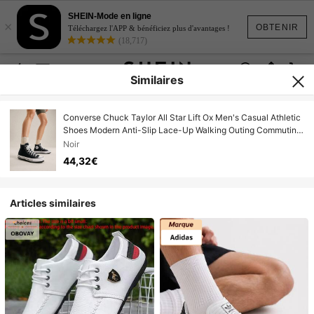
SHEIN-Mode en ligne
×
OBTENIR
Téléchargez l'APP & bénéficiez plus d'avantages !
(18,717)
Similaires
Converse Chuck Taylor All Star Lift Ox Men's Casual Athletic
Shoes Modern Anti-Slip Lace-Up Walking Outing Commuting
Black A06776C
Noir
44,32€
Articles similaires