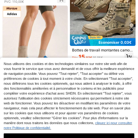
PVC: 110,00€
4
[Cette chaussure est petite de 2 tail
les, veuillez acheter 2 tailles plus gr
16
,55€
andes]Sandales de sport confortabl
Économiser 0,03€
es et à la mode pour hommes, chau
ssures multifonctionnelles pour la m
Bottes de travail montantes camouf
Économiser 0,03€
aison, pantoufles d'intérieur, semell
lage pour hommes, design à lacets,
15
e intérieure souple intégrée, doublur
Dès
,92€
15,95€
bottes rétro d'extérieur respirantes
Bottes de travail montantes camouf
e en tissu respirant, convient pour l'i
et antidérapantes, convenant pour l
lage pour hommes, design à lacets,
Nous utilisons des cookies et des technologies similaires sur notre site web afin de
15
ntérieur, les vacances, le port quoti
Dès
,92€
15,95€
es voyages en plein air et les botte
bottes rétro d'extérieur respirantes
vous fournir le service que vous avez demandé et de vous offrir la meilleure expérience
dien, les sports de plein air, les pant
s de désert
et antidérapantes, convenant pour l
de navigation possible. Vous pouvez "Tout rejeter", "Tout accepter" ou définir vos
oufles d'été, style mode offre spéci
es voyages en plein air et les bottes
ale
préférences de cookies à tout moment à votre choix. En sélectionnant "Tout accepter",
de désert
nous définirons tous les cookies optionnels, qui nous aident à analyser le trafic, à offrir
des fonctionnalités améliorées et à personnaliser le contenu et les publicités pour
5
compléter votre expérience d'achat avec SHEIN. En sélectionnant "Tout rejeter", vous
Adidas
autorisez l'utilisation des cookies strictement nécessaires qui permettent à notre site
Adidas Gazelle Men's Casual Athle
web de fonctionner. Vous pouvez les désactiver en modifiant les paramètres de votre
tic Shoes Classic Retro Comfortabl
navigateur, mais cela peut affecter le fonctionnement du site web. Pour en savoir plus
71
Dès
,24€
-6%
75,98€
e Commuting Gym Travel White JI2
sur les cookies que nous utilisons et pour ajuster vos paramètres de cookies
061
optionnels, veuillez sélectionner "Gérer les cookies". Pour plus d'informations sur la
manière dont nous traitons les données que nous collectons,
cliquez ici pour consulter
notre Politique de confidentialité.
20
Bottes de cheville confortable
NEW
s et imperméables unisexes, design