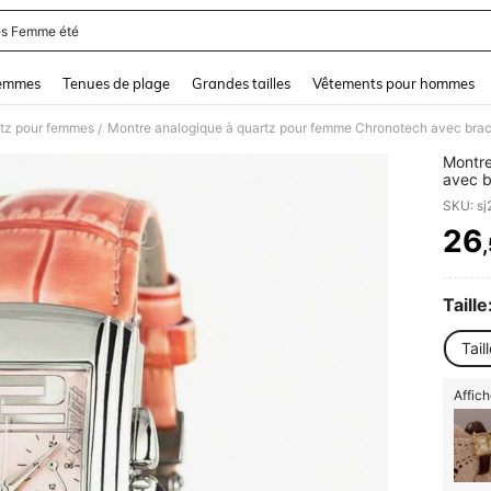
s Femme été
and down arrow keys to navigate search Dernière recherche and Rechercher et Tr
femmes
Tenues de plage
Grandes tailles
Vêtements pour hommes
rtz pour femmes
Montre analogique à quartz pour femme Chronotech avec br
/
Montre
SKU: s
26
PR
Taille
Tail
Affich