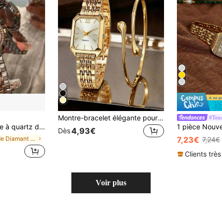
Montre-bracelet élégante pour femme avec bracelet en acier et cadran carré à quartz, style luxe classique (1 pièce/set), boîte de montre non incluse
#Tenu
mes, étanche, pour le port quotidien et les festivals
4,93€
Dès
de Diamant Montres à quartz pour femmes
7,23€
7,24€
Clients très
Voir plus