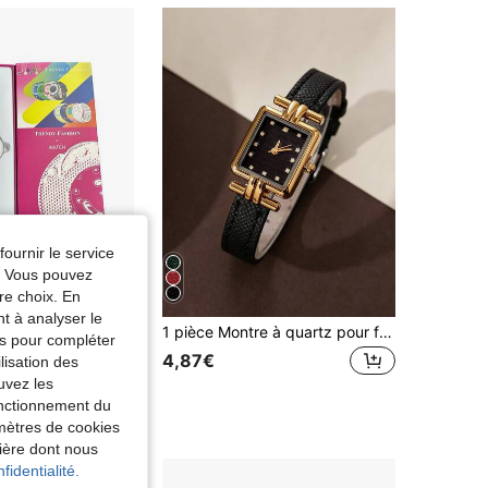
fournir le service
e. Vous pouvez
re choix. En
nt à analyser le
Montre à quartz en silicone à blocs de couleurs pour femmes, ensemble boîte cadeau comprenant un bracelet en cuir de couleur assortie, montre-bracelet polyvalente et décontractée, tête de montre amovible, ensemble de montre cadeau exquis pour les rendez-vous (1 pièce/ensemble) comprenant la boîte de montre
1 pièce Montre à quartz pour femmes, style minimaliste classique à cadran rectangulaire petit, style britannique vintage, montre à quartz de mode de luxe de niche, convient pour porter lors des vacances, des fêtes, des mariages, de la rentrée scolaire, de Noël, de Thanksgiving, d'Halloween, de Pâques et d'autres occasions, le meilleur cadeau pour les femmes.
tés pour compléter
4,87€
lisation des
uvez les
fonctionnement du
amètres de cookies
nière dont nous
fidentialité.