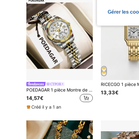
Gérer les coo
CTPOR
POEDAGAR 1 pièce Montre de luxe pour femmes en acier inoxydable, étanche, lumineuse, avec calendrier, quartz, pour la vie quotidienne, les affaires, les mariages, les anniversaires, les cadeaux de fête
13,33€
14,57€
Créé il y a 1 an