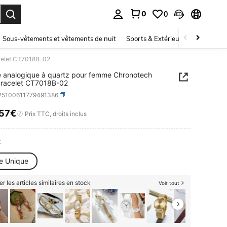
0
0
ouver. Press Enter to select.
Sous-vêtements et vêtements de nuit
Sports & Extérieur
Enfants
acelet CT7018B-02
 analogique à quartz pour femme Chronotech
avec bracelet CT7018B-02
j25100611779491386
,57€
ICE AND AVAILABILITY
Prix TTC, droits inclus
:
le Unique
er les articles similaires en stock
Voir tout