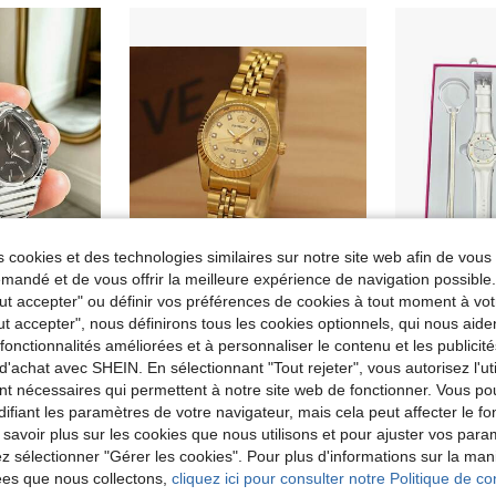
 cookies et des technologies similaires sur notre site web afin de vous 
andé et de vous offrir la meilleure expérience de navigation possibl
Tout accepter" ou définir vos préférences de cookies à tout moment à vot
ut accepter", nous définirons tous les cookies optionnels, qui nous aide
1 pièce Montre-bracelet femme minimaliste de luxe en quartz en forme de serpent, cadran ovale en forme de goutte d'eau, montre-bracelet serpent, bracelet élastique en acier inoxydable, montre-bracelet à aiguilles, montre habillée au design serpent à la mode, convient pour le quotidien, les fêtes et les soirées, l'assortiment au bureau, cadeau pour l'Aïd, cadeau d'anniversaire
PROKING 1 pièce Montre femme en boîtier et bracelet en acier inoxydable doré, style mode affaires avec diamant, montre à quartz élégante et de qualité de luxe avec calendrier. Convient pour la décoration quotidienne, excellent cadeau d'anniversaire
es fonctionnalités améliorées et à personnaliser le contenu et les publici
22,34€
10,02€
d'achat avec SHEIN. En sélectionnant "Tout rejeter", vous autorisez l'uti
nt nécessaires qui permettent à notre site web de fonctionner. Vous po
ifiant les paramètres de votre navigateur, mais cela peut affecter le 
 savoir plus sur les cookies que nous utilisons et pour ajuster vos par
lez sélectionner "Gérer les cookies". Pour plus d'informations sur la ma
ées que nous collectons,
cliquez ici pour consulter notre Politique de con