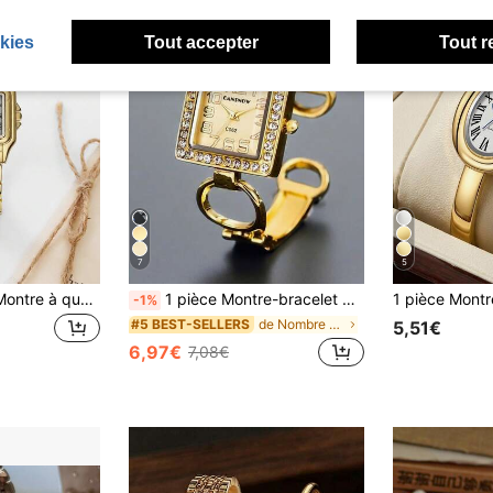
kies
Tout accepter
Tout r
7
5
RICECGO 1 pièce Montre à quartz dorée pour femme, cadran carré vintage petit, bracelet en acier inoxydable de haute qualité, convient pour le port quotidien, la décoration de fête ou les cadeaux de la fête des mères, de la Saint-Valentin et d'autres fêtes
1 pièce Montre-bracelet de luxe pour femme, montre à quartz élégante, bracelet rétro et unique
-1%
de Nombre Montres à quartz pour femmes
#5 BEST-SELLERS
5,51€
6,97€
7,08€