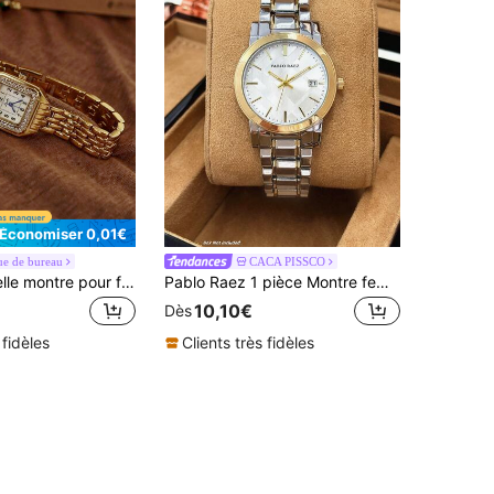
Économiser 0,01€
e de bureau
CACA PISSCO
1 pièce Nouvelle montre pour femme étanche avec cadran carré incrusté de cubic zirconia et de rhinestones dorés, style minimaliste élégant avec cadran à chiffres romains. Montre à quartz décorative convenant à la vie quotidienne et aux rassemblements
Pablo Raez 1 pièce Montre femme en or 18K, Montre bijou charmante & luxueuse, Accessoire original en acier inoxydable, Montre de mode de luxe pour femmes, Bracelet chaîne en acier bicolore, Design de mode élégant haut de gamme AAA Top AAA, Montre quartz pour fille de fête, Cadran blanc, Affichage du calendrier, Aiguilles lumineuses, Montre populaire de haute qualité pour étudiante/adolescente, Résistante à l'eau 50m, Bracelet lourd en métal d'acier, Fermoir bijou, Cadeau mignon et beau pour enseignante, Convient pour petite amie ou famille, Décoration pour vie quotidienne/travail/études/fête, Cadeau d'anniversaire/remise de diplôme/mariage
10,10€
Dès
 fidèles
Clients très fidèles