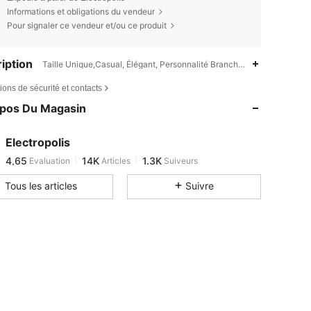
Informations et obligations du vendeur
Pour signaler ce vendeur et/ou ce produit
iption
Taille Unique,Casual, Élégant, Personnalité Branchée,Quotidien
4,65
14K
1.3K
ions de sécurité et contacts
4,65
14K
1.3K
opos Du Magasin
4,65
14K
1.3K
4,65
14K
1.3K
Electropolis
4,65
14K
1.3K
Evaluation
Articles
Suiveurs
c***0
est en train de naviguer
4,65
14K
1.3K
Tous les articles
Suivre