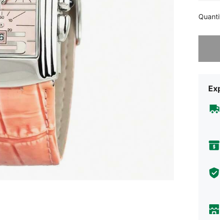
Quanti
Désolés,
Exp