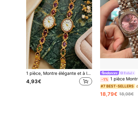
1 pièce, Montre élégante et à la mode pour femme, cadran ovale en perle, montre à quartz de luxe vintage avec pierres précieuses colorées, convient pour un port quotidien, les fêtes, les vacances ou comme cadeau de fête pour les petites amies
Friful
1 pièce Montre à quartz de haute qualité et de luxe pour fem
-1%
4,93€
#7 BEST-SELLERS
18,79€
18,98€