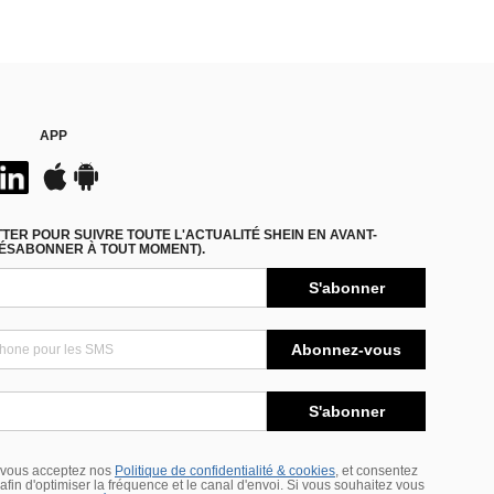
APP
ER POUR SUIVRE TOUTE L'ACTUALITÉ SHEIN EN AVANT-
DÉSABONNER À TOUT MOMENT).
S'abonner
Abonnez-vous
S'abonner
 vous acceptez nos
Politique de confidentialité & cookies
, et consentez
s afin d'optimiser la fréquence et le canal d'envoi. Si vous souhaitez vous