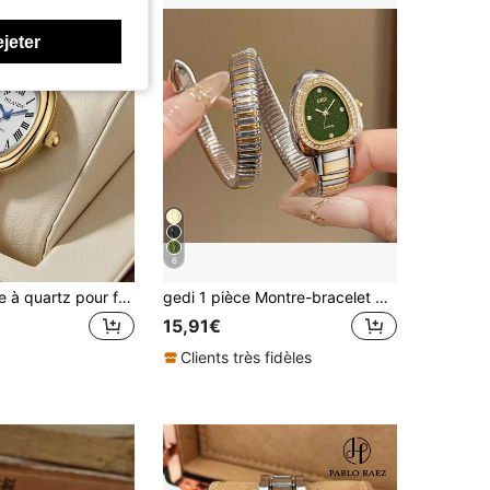
ejeter
6
1 pièce Montre à quartz pour femme, cadran ovale élégant et à la mode avec chiffres romains minimalistes, convient pour un port quotidien, la décoration de fête, la Fête des Mères, la Saint-Valentin, la rentrée scolaire, les anniversaires, divers cadeaux de fête pour les amis et les mères
gedi 1 pièce Montre-bracelet de mode pour femme de forme serpent, montre-bracelet de marque à quartz
15,91€
Clients très fidèles