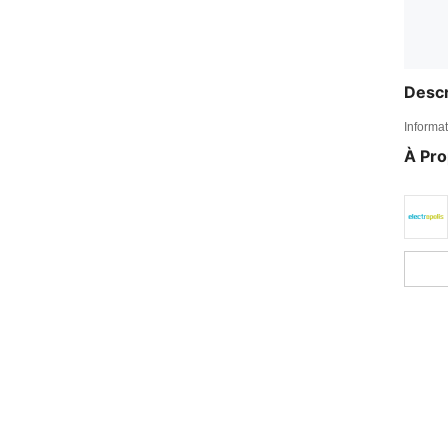
Descr
Informat
À Pr