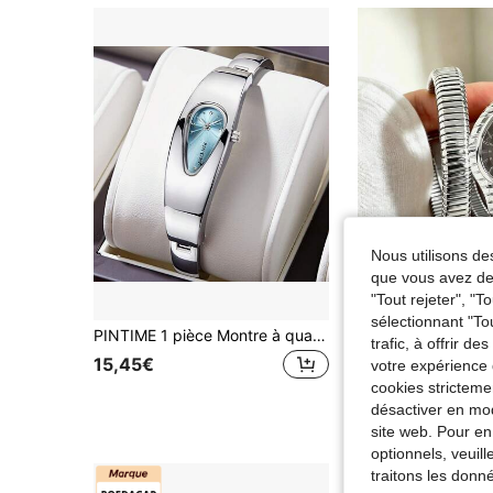
Nous utilisons des
que vous avez dem
"Tout rejeter", "
sélectionnant "To
PINTIME 1 pièce Montre à quartz, Montre-bracelet rétro Y2K Millénium avec bracelet goutte d'eau, matériau en alliage lisse, de niche, exquise, haut de gamme, unisexe, étanche
trafic, à offrir d
15,45€
6,97€
votre expérience 
cookies stricteme
désactiver en mod
site web. Pour en
optionnels, veuil
traitons les donn