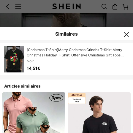
Similaires
[Christmas T-Shirt]Merry Christmas Grinchs T-Shirt,Merry
Christmas Holiday T-Shirt, Offensive Christmas Gift Tops,
Casual T-Shirt For Everyday Wear, Casual Outings Women's
Noir
And Men's T-Shirt,Featuring A Round Neck Design. It'S
14,51€
Fashionable And Comfortable, Perfect For Everyday Casual
Wear
Articles similaires