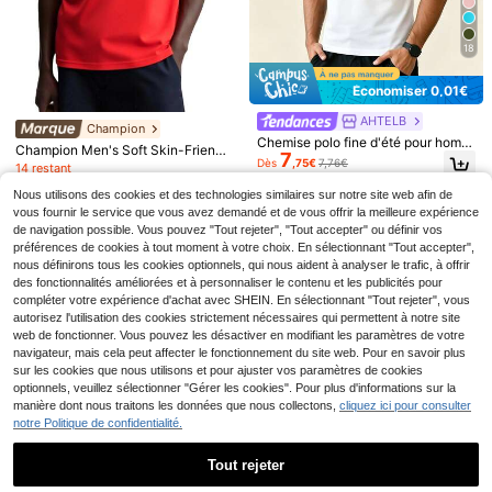
18
Économiser 0,01€
AHTELB
Champion
4
Chemise polo fine d'été pour homm
Champion Men's Soft Skin-Friendl
7
es AHTELB, polo à manches courte
3 pièces T-shirts élastiques à manc
Dès
,75€
7,76€
y Versatile School Outing Office 21
14 restant
s en soie de glace, t-shirt fin à col p
9
hes courtes pour hommes pour l'ét
Polo à manches courtes noir pur po
7499-RS001
Dès
,75€
19
our hommes, légèrement transpare
é, options de couleurs multiples, co
6
Dès
,54€
-12%
22,34€
ur hommes, col classique, patte de
Nous utilisons des cookies et des technologies similaires sur notre site web afin de
Dès
,82€
nt, t-shirts de sport pour hommes
nvient pour le fitness, la course, l'en
boutonnage à 3 boutons, Top déco
vous fournir le service que vous avez demandé et de vous offrir la meilleure expérience
traînement
ntracté pour le sport
de navigation possible. Vous pouvez "Tout rejeter", "Tout accepter" ou définir vos
préférences de cookies à tout moment à votre choix. En sélectionnant "Tout accepter",
nous définirons tous les cookies optionnels, qui nous aident à analyser le trafic, à offrir
des fonctionnalités améliorées et à personnaliser le contenu et les publicités pour
compléter votre expérience d'achat avec SHEIN. En sélectionnant "Tout rejeter", vous
autorisez l'utilisation des cookies strictement nécessaires qui permettent à notre site
web de fonctionner. Vous pouvez les désactiver en modifiant les paramètres de votre
navigateur, mais cela peut affecter le fonctionnement du site web. Pour en savoir plus
sur les cookies que nous utilisons et pour ajuster vos paramètres de cookies
optionnels, veuillez sélectionner "Gérer les cookies". Pour plus d'informations sur la
manière dont nous traitons les données que nous collectons,
cliquez ici pour consulter
notre Politique de confidentialité.
Adidas
Adidas Originals X / Collaboration B
Tout rejeter
8
97
owling mode Chemise à manches c
,76€