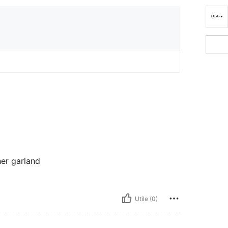
her garland
Utile (0)