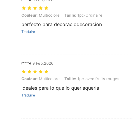
Couleur: Multicolore, Taille: 1pc-Ordinaire
Couleur:
Multicolore
Taille:
1pc-Ordinaire
perfecto para decoraciodecoración
Traduire
r***e
9 Feb,2026
Couleur: Multicolore, Taille: 1pc-avec fruits rouges
Couleur:
Multicolore
Taille:
1pc-avec fruits rouges
ideales para lo que lo queriaquería
Traduire