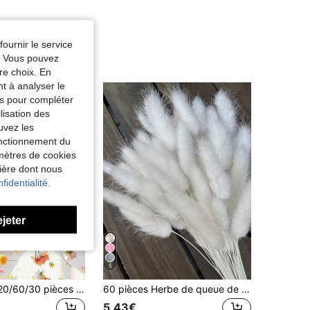
fournir le service
e. Vous pouvez
re choix. En
nt à analyser le
tés pour compléter
lisation des
uvez les
fonctionnement du
amètres de cookies
nière dont nous
fidentialité.
ejeter
5
MEHELANY 120/60/30 pièces Guirlande florale colorée suspendue, matériau de rideau de fleurs DIY, pendentif de fleurs artificielles pour décoration murale de mariage, anniversaire, fête, décoration de maison et de jardin
60 pièces Herbe de queue de lapin artificielle kaki, décoration de maison branches de queue de lapin artificielles, convient pour les arrangements floraux de style bohème, artisanat DIY, décoration de maison, cuisine et mariage, fête, fête des mères, Thanksgiving, confection de couronnes, bouquets, accessoires photo (couleur naturelle)
5,43€