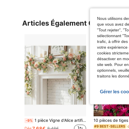
Nous utilisons des
Articles Également Consultés
que vous avez dem
"Tout rejeter", "
sélectionnant "To
trafic, à offrir d
votre expérience 
cookies stricteme
désactiver en mod
site web. Pour en
optionnels, veuil
traitons les donn
Gérer les coo
5
1 pièce Vigne d'Alice artificielle de 175 cm, en matériau de tissu, convient pour la décoration de mariage, l'extérieur, la décoration de fête, le centre de table, la décoration de printemps/été, la Saint-Valentin, les cadeaux, les anniversaires, les remises de diplômes
-9%
#9 BEST-SELLERS
7,68€
Dès
8,48€