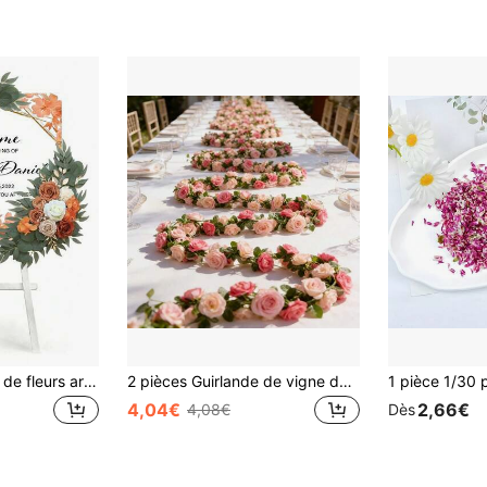
(
2 pièces Couronne de fleurs artificielles, convient pour le panneau d'accueil de mariage, la décoration de la cérémonie et de la réception de mariage (couleur terracotta)
2 pièces Guirlande de vigne de rose de printemps artificielle extra longue double rose, décoration florale de vigne pour arche, convient pour la Saint-Valentin, les fêtes, les mariages, les anniversaires, la décoration murale d'arche, la décoration DIY, la décoration de jardin pour la Fête des Mères, la décoration de porte et de fenêtre, l'habillage mural, l'accentuation de l'emballage cadeau, l'arrangement de décoration intérieure, durable et facile à plier, floraison durable sans décoloration (l'image du produit réel est la figure 7, 8 pièces peuvent obtenir l'effet de la figure 1, les fleurs tombées peuvent être réinsérées dans la racine, une légère chute est normale et n'affecte pas l'utilisation)
4,04€
2,66€
4,08€
Dès