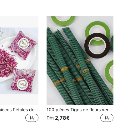
1000+)
1 pièce 1/30 pièces Pétales de fleurs artificielles violets pour emballage et décoration - Parfait pour la fabrication de savon, les bougies faites main DIY, l'arrangement de fleurs séchées, le diffuseur d'aromathérapie - Décoration de pétales jetés à la main pour fêtes, mariages et scènes de fête, confettis colorés
100 pièces Tiges de fleurs vertes, fil floral imperméable, matériaux d'artisanat floral DIY, convient pour Pâques, la Fête des Mères, Noël, la Saint-Valentin, la confection de bouquets de mariage DIY et les arrangements floraux
2,78€
Dès