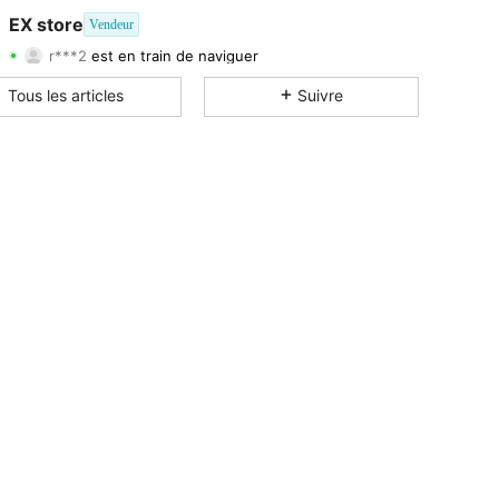
EX store
Vendeur
4,81
71
482
r***2
est en train de naviguer
4,81
71
482
Tous les articles
Suivre