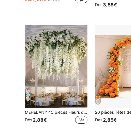
3,58€
Dès
5
MEHELANY 45 pièces Fleurs de glycine blanches, Glycine artificielle, Vignes de glycine artificielle en plastique, Vignes d'hortensia, Fleurs artificielles décoratives, Guirlande de fleurs artificielles fausses, Décoration murale pour chambre, mariage, maison, fête, plafond, décoration de centre de table pour fête à la maison
2,88€
2,85€
Dès
Dès