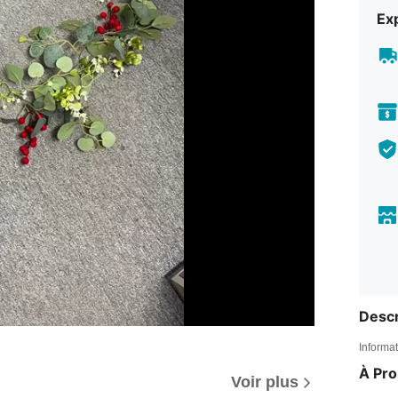
Exp
Descr
Informat
À Pr
Voir plus