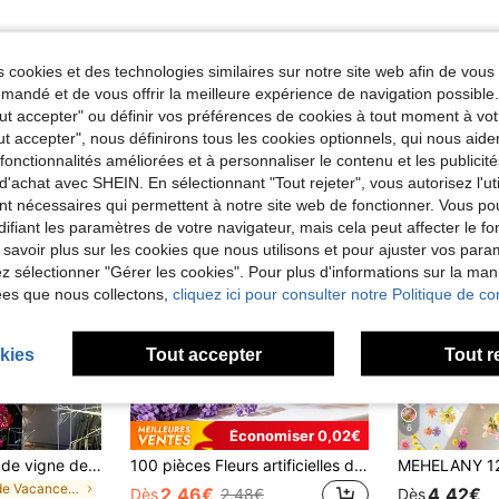
 cookies et des technologies similaires sur notre site web afin de vous 
andé et de vous offrir la meilleure expérience de navigation possibl
Tout accepter" ou définir vos préférences de cookies à tout moment à vot
ut accepter", nous définirons tous les cookies optionnels, qui nous aide
es fonctionnalités améliorées et à personnaliser le contenu et les publici
d'achat avec SHEIN. En sélectionnant "Tout rejeter", vous autorisez l'uti
nt nécessaires qui permettent à notre site web de fonctionner. Vous po
ifiant les paramètres de votre navigateur, mais cela peut affecter le 
 savoir plus sur les cookies que nous utilisons et pour ajuster vos par
lez sélectionner "Gérer les cookies". Pour plus d'informations sur la ma
ées que nous collectons,
cliquez ici pour consulter notre Politique de con
kies
Tout accepter
Tout r
6
Économiser 0,02€
10 pièces de tiges de vigne de bougainvillier artificielles de 2,6 pieds, branches de plantes à tige longue, toucher réaliste, convient pour la maison, le mariage, le jardin, la terrasse, la décoration de la maison, la décoration du jardin, la décoration florale, les plantes artificielles, la décoration de fête et de vacances, la décoration de la chambre
100 pièces Fleurs artificielles de gypsophile blanc, fausse gypsophile, fleurs artificielles de gypsophile rose, plantes de gypsophile, fleurs de gypsophile, bouquet artificiel de gypsophile, convient pour le bouquet de mariée, la décoration faite main à la maison, le bouquet de décoration de fête de mariage, les accessoires DIY, le cadeau de la Saint-Valentin, l'anniversaire, la cérémonie de remise des diplômes, fleurs en plastique, fausses fleurs, fleurs artificielles résistantes au soleil pour l'extérieur, cadeau pour la fête des enseignants
de Vacances Décorations artificielles
2,46€
4,42€
Dès
2,48€
Dès