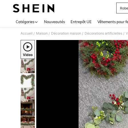
Robe
Use up 
Catégories
Nouveautés
Entrepôt UE
Vêtements pour 
Accueil
Maison
Décoration maison
Décorations artificielles
V
/
/
/
/
Video