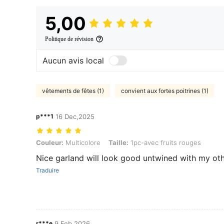
5,00
Politique de révision
Aucun avis local
vêtements de fêtes (1)
convient aux fortes poitrines (1)
p***1
16 Dec,2025
Couleur: Multicolore, Taille: 1pc-avec fruits rouges
Couleur:
Multicolore
Taille:
1pc-avec fruits rouges
Nice garland will look good untwined with my ot
Traduire
r***e
9 Feb,2026