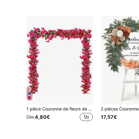
1 pièce Couronne de fleurs de grenade artificielle de 1,8 m, couronne de fleurs en soie fausse triangulaire, convient pour la décoration de centre de table, le chemin de table, l'arche de mariage et la décoration murale
4,80€
17,57€
Dès