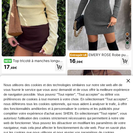
13
EMERY ROSE Robe pull
Entrepôt UE
ajustée à manches longues et col V
16
Top tricoté à manches longues
NEW
,09€
décontractée pour femmes, automn
et épaules dénudées pour femmes, l
17
e/hiver
,49€
ongueur régulière, design tricoté cô
telé, légèrement élastique, jaune cr
ème, automne
Nous utilisons des cookies et des technologies similaires sur notre site web afin de
vous fournir le service que vous avez demandé et de vous offrir la meilleure expérience
de navigation possible. Vous pouvez "Tout rejeter", "Tout accepter" ou définir vos
préférences de cookies à tout moment à votre choix. En sélectionnant "Tout accepter",
nous définirons tous les cookies optionnels, qui nous aident à analyser le trafic, à offrir
des fonctionnalités améliorées et à personnaliser le contenu et les publicités pour
compléter votre expérience d'achat avec SHEIN. En sélectionnant "Tout rejeter", vous
autorisez l'utilisation des cookies strictement nécessaires qui permettent à notre site
web de fonctionner. Vous pouvez les désactiver en modifiant les paramètres de votre
navigateur, mais cela peut affecter le fonctionnement du site web. Pour en savoir plus
sur les cookies que nous utilisons et pour ajuster vos paramètres de cookies