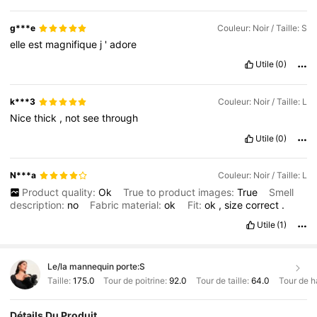
g***e
Couleur: Noir / Taille: S
elle
est
magnifique
j
'
adore
Utile
(0)
k***3
Couleur: Noir / Taille: L
Nice
thick
,
not
see
through
Utile
(0)
N***a
Couleur: Noir / Taille: L
Product quality:
Ok
True to product images:
True
Smell
description:
no
Fabric material:
ok
Fit:
ok
,
size
correct
.
Utile
(1)
Le/la mannequin porte:
S
Taille:
175.0
Tour de poitrine:
92.0
Tour de taille:
64.0
Tour de h
Détails Du Produit