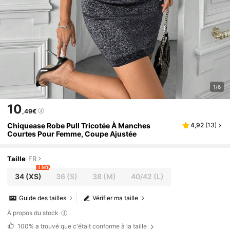
1/6
10
,49€
Chiquease Robe Pull Tricotée À Manches
4,92
(
13
)
Courtes Pour Femme, Coupe Ajustée
Taille
FR
4 left
34
(XS)
36
(S)
38
(M)
40/42
(L)
Guide des tailles
Vérifier ma taille
À propos du stock
100%
a trouvé que c'était conforme à la taille