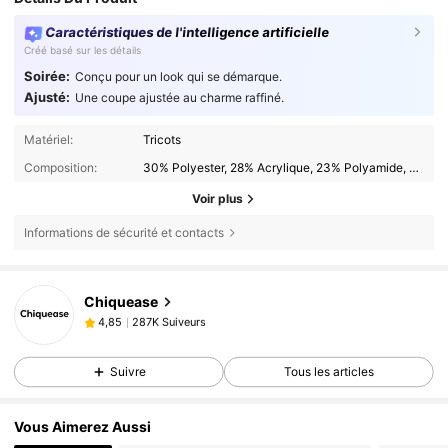
Caractéristiques de l'intelligence artificielle
Créé basé sur les détails
Soirée:
Conçu pour un look qui se démarque.
Ajusté:
Une coupe ajustée au charme raffiné.
Matériel:
Tricots
Composition:
30% Polyester, 28% Acrylique, 23% Polyamide, 19% Viscose
Voir plus
Informations de sécurité et contacts
287K Suiveurs
4,85
Chiquease
287K Suiveurs
4,85
v***t
est en train de naviguer
287K Suiveurs
4,85
Suivre
Tous les articles
287K Suiveurs
4,85
287K Suiveurs
4,85
Vous Aimerez Aussi
287K Suiveurs
4,85