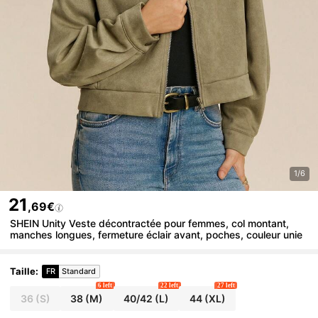
1/6
21
,69€
SHEIN Unity Veste décontractée pour femmes, col montant,
manches longues, fermeture éclair avant, poches, couleur unie
Taille
:
FR
Standard
6 left
22 left
27 left
36
(S)
38
(M)
40/42
(L)
44
(XL)