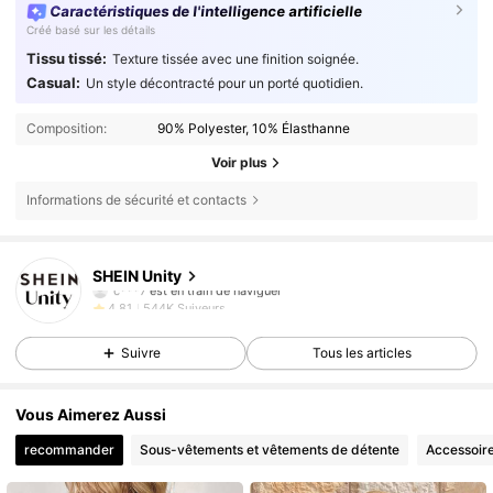
Caractéristiques de l'intelligence artificielle
Créé basé sur les détails
Tissu tissé:
Texture tissée avec une finition soignée.
Casual:
Un style décontracté pour un porté quotidien.
Composition:
90% Polyester, 10% Élasthanne
Voir plus
Informations de sécurité et contacts
544K Suiveurs
4,81
544K Suiveurs
4,81
SHEIN Unity
c***7
est en train de naviguer
544K Suiveurs
4,81
544K Suiveurs
4,81
Suivre
Tous les articles
544K Suiveurs
4,81
544K Suiveurs
4,81
Vous Aimerez Aussi
544K Suiveurs
4,81
recommander
Sous-vêtements et vêtements de détente
Accessoir
544K Suiveurs
4,81