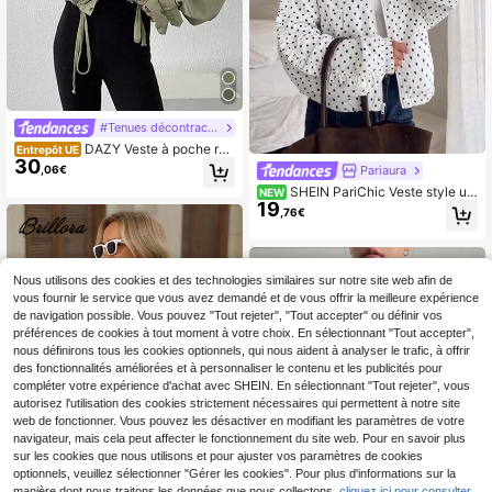
#Tenues décontractées
DAZY Veste à poche rab
Entrepôt UE
30
attable, épaule tombante, ourlet à c
,06€
Pariaura
ordon de serrage, vêtements d'auto
SHEIN PariChic Veste style ur
NEW
mne
19
bain extérieur pour femmes printem
,76€
ps/été/automne, design à ourlet régl
able avec cordon de serrage à la m
ode, col montant sportif avec ferme
ture éclair métallique style moto, tis
Nous utilisons des cookies et des technologies similaires sur notre site web afin de
su vintage mignon à pois avec desi
gn de dentelle brodée délicate, desi
vous fournir le service que vous avez demandé et de vous offrir la meilleure expérience
gn de poche pratique, convient pou
de navigation possible. Vous pouvez "Tout rejeter", "Tout accepter" ou définir vos
r les trajets quotidiens, les sorties d
préférences de cookies à tout moment à votre choix. En sélectionnant "Tout accepter",
écontractées, les sports urbains, les
nous définirons tous les cookies optionnels, qui nous aident à analyser le trafic, à offrir
occasions de vacances, les voyage
des fonctionnalités améliorées et à personnaliser le contenu et les publicités pour
s de vacances, les rendez-vous et l
compléter votre expérience d'achat avec SHEIN. En sélectionnant "Tout rejeter", vous
es rassemblements
autorisez l'utilisation des cookies strictement nécessaires qui permettent à notre site
web de fonctionner. Vous pouvez les désactiver en modifiant les paramètres de votre
navigateur, mais cela peut affecter le fonctionnement du site web. Pour en savoir plus
sur les cookies que nous utilisons et pour ajuster vos paramètres de cookies
optionnels, veuillez sélectionner "Gérer les cookies". Pour plus d'informations sur la
manière dont nous traitons les données que nous collectons,
cliquez ici pour consulter