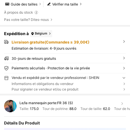
Guide des tailles
Vérifier ma taille
À propos du stock
Pas votre taille? Dites-nous
Expédition à
Belgium
Livraison gratuite(Commandes ≥ 39,00€)
Estimation de livraison:
4-9 jours ouvrés
30-jours de retours gratuits
Paiements sécurisés · Protection de la vie privée
Vendu et expédié par le vendeur professionnel : SHEIN
Informations et obligations du vendeur
Pour signaler ce vendeur et/ou ce produit
Le/la mannequin porte:
FR 36 (S)
Taille:
175.0
Tour de poitrine:
88.0
Tour de taille:
62.0
Tour de h
Détails Du Produit