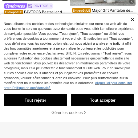
Manfinity Hypemode Pa
Entrepôt UE
5
s dégradées, pantalons de jogging d
ntalon de jogging casual pour hom
PAVTROS
40
17
écontractés pour hommes, tenue de
,11€
,49€
mes avec cordon de serrage à la tai
Major Grit Pantalon de s
Entrepôt UE
PAVTROS Bestseller de
détente de style urbain pour l'extéri
Entrepôt UE
lle et détails de patchs, en velours c
urvêtement décontracté pour hom
#1 BEST-SELLERS
de Étirement moyen Pantalons de survêtement pour h
style de rue pour hommes, patchwo
eur
20
ôtelé, pour l'automne
mes, couleur unie, avec poche et c
Dès
,49€
rk à double taille, design déstructur
(1000+)
ordon de serrage à la taille
Nous utilisons des cookies et des technologies similaires sur notre site web afin de
é, patch brodé en croix 3D, convien
19
t pour les festivals de musique en pl
vous fournir le service que vous avez demandé et de vous offrir la meilleure expérience
,49€
ein air, les sorties décontractées, le
de navigation possible. Vous pouvez "Tout rejeter", "Tout accepter" ou définir vos
s cadeaux pour le petit ami/mari, an
préférences de cookies à tout moment à votre choix. En sélectionnant "Tout accepter",
niversaire, pantalon de survêtemen
nous définirons tous les cookies optionnels, qui nous aident à analyser le trafic, à offrir
t gris clair
des fonctionnalités améliorées et à personnaliser le contenu et les publicités pour
compléter votre expérience d'achat avec SHEIN. En sélectionnant "Tout rejeter", vous
autorisez l'utilisation des cookies strictement nécessaires qui permettent à notre site
web de fonctionner. Vous pouvez les désactiver en modifiant les paramètres de votre
navigateur, mais cela peut affecter le fonctionnement du site web. Pour en savoir plus
sur les cookies que nous utilisons et pour ajuster vos paramètres de cookies
optionnels, veuillez sélectionner "Gérer les cookies". Pour plus d'informations sur la
manière dont nous traitons les données que nous collectons,
cliquez ici pour consulter
notre Politique de confidentialité.
Afficher les articles similaires en stock
Voir tout
Tout rejeter
Tout accepter
Désolés, ce produit est épuisé.
4
TOKVUE
4 pièces Pantalons de jogging déco
Gérer les cookies
EN RUPTURE DE STOCK
ntractés pour hommes avec cordon
49
TOKVUE Short ample po
Entrepôt UE
Dès
,49€
Manfinity EMRG
de serrage à la taille, de couleur uni
4
ur hommes avec patchwork de lettr
15
e
,99€
Manfinity EMRG Pantal
es et cordon de serrage à la taille
Entrepôt UE
Pantalon décontracté pour homme
on de survêtement ample à jambes
#4 BEST-SELLERS
de Tissu Pantalons de survêtement pour hommes
s avec imprimé lettres et cordon de
larges avec cordon de serrage à la
10
(100+)
Dès
,99€
serrage à la taille, convient pour le
taille, imprimé lettres fleurs de ceris