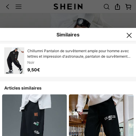
Similaires
Chillumni Pantalon de survêtement ample pour homme avec
lettres et impression d'astronaute, pantalon de survêtement
noir uni, drôle, cadeau pour petit ami
Noir
9,50€
Articles similaires