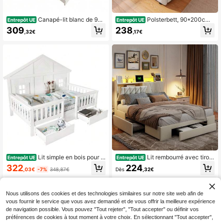
Canapé-lit blanc de 90
Polsterbett, 90*200cm,
Entrepôt UE
Entrepôt UE
x 190 cm avec deux tiroirs, en bois,
hydraulische Lagerung, ohne Kopft
309
238
,32€
,17€
accoudoirs arrondis et confortable. I
eil, ohne Matratze, Beige
déal pour les petits appartements o
u studios. Montage facile. Matelas
non inclus.
Lit simple en bois pour e
Lit rembourré avec tiroir
Entrepôt UE
Entrepôt UE
nfant, avec deux grands tiroirs à rou
s, lit double moderne en velours bei
322
224
,03€
-7%
348,87€
Dès
,32€
lettes, jolies fenêtres et toit, sommie
ge, tête de lit avec rangement, 140/
r à lattes robuste, pin + MDF + contr
160 x 200 cm, sans matelas
eplaqué, blanc, 90 x 200 cm
Nous utilisons des cookies et des technologies similaires sur notre site web afin de
vous fournir le service que vous avez demandé et de vous offrir la meilleure expérience
de navigation possible. Vous pouvez "Tout rejeter", "Tout accepter" ou définir vos
préférences de cookies à tout moment à votre choix. En sélectionnant "Tout accepter",