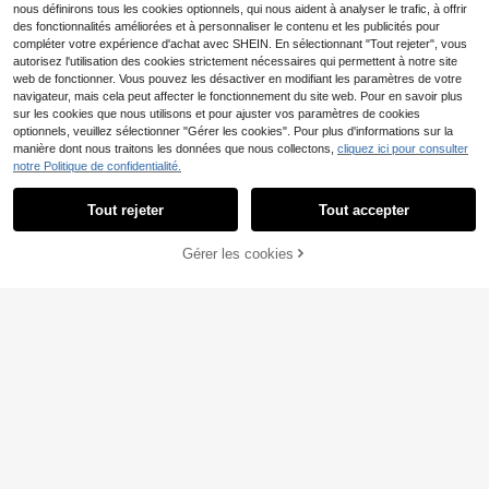
nous définirons tous les cookies optionnels, qui nous aident à analyser le trafic, à offrir
des fonctionnalités améliorées et à personnaliser le contenu et les publicités pour
compléter votre expérience d'achat avec SHEIN. En sélectionnant "Tout rejeter", vous
autorisez l'utilisation des cookies strictement nécessaires qui permettent à notre site
web de fonctionner. Vous pouvez les désactiver en modifiant les paramètres de votre
navigateur, mais cela peut affecter le fonctionnement du site web. Pour en savoir plus
sur les cookies que nous utilisons et pour ajuster vos paramètres de cookies
optionnels, veuillez sélectionner "Gérer les cookies". Pour plus d'informations sur la
manière dont nous traitons les données que nous collectons,
cliquez ici pour consulter
Lit coffre raffiné 90x20
Lit superposé cabane av
Entrepôt UE
Entrepôt UE
notre Politique de confidentialité.
0 blanc - Tête de lit, mécanisme hy
ec escalier, barrière anti-chute et ra
341
460
,10€
-1%
344,89€
,85€
-9%
512,05€
draulique, rangements intégrés, so
mbarde, lit enfant avec fenêtre, ran
Tout rejeter
Tout accepter
mmier à lattes inclus, sans matelas
gement sous le lit modulable, struct
ure en pin, pin et MDF, blanc, 90 x 2
00 cm
Gérer les cookies
CRAQUEZ DES MAINTENANT
AJOUTER AU PANIER
Lit capitonné, lit simple,
Lit rembourré 140 x 190
Entrepôt UE
Entrepôt UE
tête de lit en velours, avec banc ass
cm, lit enfant, lit double avec dossie