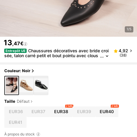
1/5
13
,47€
Chaussures décoratives avec bride croi
4,92
Entrepôt UE
sée, talon carré petit et bout pointu avec clous
(38)
fantaisie
Couleur: Noir
Taille
Défaut
2 left
2 left
EUR36
EUR37
EUR38
EUR39
EUR40
EUR41
À propos du stock