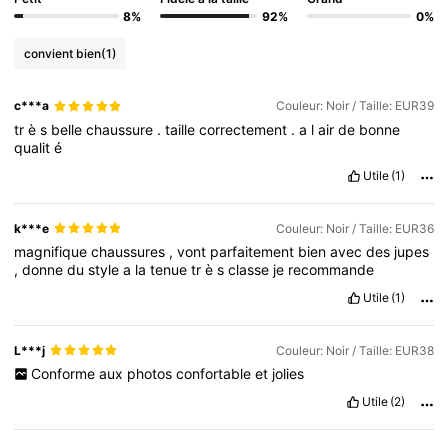
8%
92%
0%
convient bien
(1)
c***a
Couleur: Noir / Taille: EUR39
tr
è
s
belle
chaussure
.
taille
correctement
.
a
l
air
de
bonne
qualit
é
Utile
(1)
k***e
Couleur: Noir / Taille: EUR36
magnifique
chaussures
,
vont
parfaitement
bien
avec
des
jupes
,
donne
du
style
a
la
tenue
tr
è
s
classe
je
recommande
Utile
(1)
L***j
Couleur: Noir / Taille: EUR38
Conforme
aux
photos
confortable
et
jolies
Utile
(2)