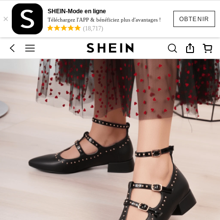
SHEIN-Mode en ligne
×
OBTENIR
Téléchargez l'APP & bénéficiez plus d'avantages !
(18,717)