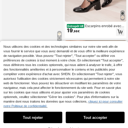
Escarpins enrobé avec p
Entrepôt UE
19
lusieurs sangles et talon carré - Élé
,98€
gance et confort modernes
4
Nous utilisons des cookies et des technologies similaires sur notre site web afin de
vous fournir le service que vous avez demandé et de vous offrir la meilleure expérience
Escarpins enrobé avec p
Entrepôt UE
de navigation possible. Vous pouvez "Tout rejeter", "Tout accepter" ou définir vos
14
lusieurs sangles - Élégance intemp
,62€
préférences de cookies à tout moment à votre choix. En sélectionnant "Tout accepter",
orelle et look audacieux
nous définirons tous les cookies optionnels, qui nous aident à analyser le trafic, à offrir
des fonctionnalités améliorées et à personnaliser le contenu et les publicités pour
compléter votre expérience d'achat avec SHEIN. En sélectionnant "Tout rejeter", vous
autorisez l'utilisation des cookies strictement nécessaires qui permettent à notre site
web de fonctionner. Vous pouvez les désactiver en modifiant les paramètres de votre
navigateur, mais cela peut affecter le fonctionnement du site web. Pour en savoir plus
sur les cookies que nous utilisons et pour ajuster vos paramètres de cookies
optionnels, veuillez sélectionner "Gérer les cookies". Pour plus d'informations sur la
manière dont nous traitons les données que nous collectons,
cliquez ici pour consulter
notre Politique de confidentialité.
Tout rejeter
Tout accepter
Sleekvia