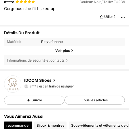
n***e
Couleur: Noir / Taille: EUR39
Gorgeous
nice
fit
I
sized
up
Utile
(2)
Détails Du Produit
Matériel:
Polyuréthane
Voir plus
Informations de sécurité et contacts
IDCOM Shoes
18K Suiveurs
4,88
a***a
est en train de naviguer
18K Suiveurs
4,88
Suivre
Tous les articles
18K Suiveurs
4,88
18K Suiveurs
4,88
Vous Aimerez Aussi
18K Suiveurs
4,88
recommander
Bijoux & montres
Sous-vêtements et vêtements de d