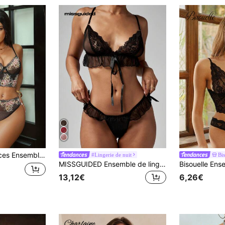
matures en dentelle élégant et sexy pour femmes
#Lingerie de nuit
Bis
MISSGUIDED Ensemble de lingerie délicate en dentelle transparente, soutien-gorge bralette avec volants, maille fluide, bretelles réglables, bas assortis avec volants, tenue de mariée et de lune de miel
13,12€
6,26€