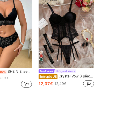
7
SHEIN Ensemble de lingerie élégant et sexy pour femme en couleur unie et dentelle
Crystal Vow
35%
Crystal Vow 3 pièces Ensemble blouse classique sexy et romantique avec garniture en dentelle + culotte + porte-jarretelles, convient pour la saison des mariages
Entrepôt UE
500+)
12,37€
12,49€