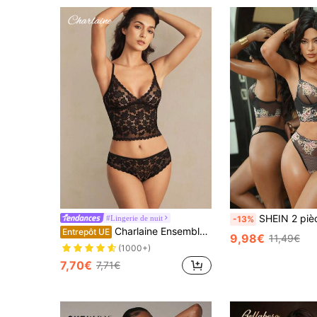
SHEIN 2 pièces Ensemble de soutien-gorge avec ar
#Lingerie de nuit
-13%
Charlaine Ensemble de lingerie romantique en dentelle noire française avec des détails à festons, look badass pour femmes
Entrepôt UE
9,98€
11,49€
(1000+)
7,70€
7,71€