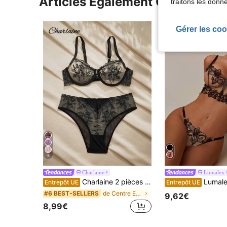
Articles Également Consultés
traitons les donn
Gérer les coo
5
Charlaine
Lumalex
Charlaine 2 pièces Sous-vêtements pour femmes avec anneaux en acier, fermeture frontale, soulèvement et rassemblement, broderie, empiècement en maille, transparent, dos nu, romantique vintage
Lumalex 2 pièces Ensemble 
Entrepôt UE
Entrepôt UE
de Centre Ensembles soutien-gorge et culotte pour
#6 BEST-SELLERS
9,62€
8,99€