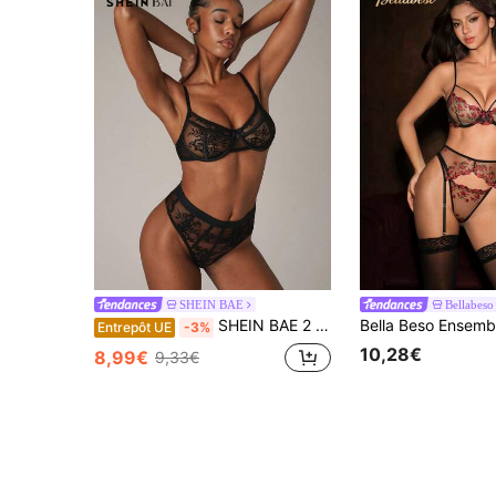
SHEIN BAE
Bellabeso
SHEIN BAE 2 pièces/Set Ensemble de lingerie en dentelle floral pour femmes
Entrepôt UE
-3%
10,28€
8,99€
9,33€