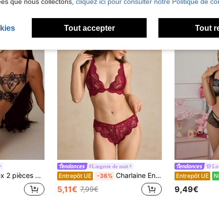
ées que nous collectons,
cliquez ici pour consulter notre Politique de con
kies
Tout accepter
Tout r
#Lingerie de nuit
Lo
de lingerie sexy couleur peau pour femmes
Charlaine Ensemble de lingerie en dentelle florale pour femmes (Top et culotte) pour sortir
Entrepôt UE
-36%
Entrepôt UE
N
5,11€
9,49€
7,99€