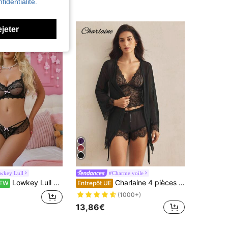
fidentialité.
ejeter
wkey Lull
#Charme voile
Lowkey Lull Ensemble de soutien-gorge et string avec volants en dentelle et décorations de nœud, lingerie
Charlaine 4 pièces Ensemble de lingerie fleuri en tulle & Peignoir ceinturé
EW
Entrepôt UE
(1000+)
13,86€