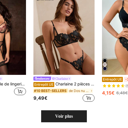
Charlaine
Entrepôt UE
-
Bella Beso Ensemble de lingerie 3 pièces noir à broderie florale pour femmes, soutien-gorge transparent à armatures, porte-jarretelles et string, tenue de nuit romantique, cadeau surprise pour une soirée en amoureux
Charlaine 2 pièces Ensemble soutien-gorge à demi-tasse et culotte en dentelle de feuille d'érable sexy
Entrepôt UE
(
de Dos nu Ensembles soutien-gorge et culotte pour
#10 BEST-SELLERS
4,15€
6,48€
9,49€
Voir plus