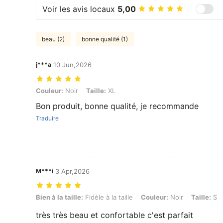
Voir les avis locaux
5,00
beau (2)
bonne qualité (1)
j***a
10 Jun,2026
Couleur: Noir, Taille: XL
Couleur:
Noir
Taille:
XL
Bon produit, bonne qualité, je recommande
Traduire
M***i
3 Apr,2026
Bien à la taille: Fidèle à la taille, Couleur: Noir, Taille: S
Bien à la taille:
Fidèle à la taille
Couleur:
Noir
Taille:
S
très très beau et confortable c'est parfait