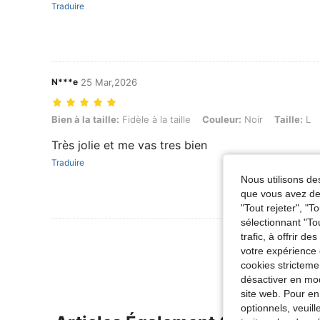
Traduire
N***e
25 Mar,2026
Bien à la taille: Fidèle à la taille, Couleur: Noir, Taille: L
Bien à la taille:
Fidèle à la taille
Couleur:
Noir
Taille:
L
Très jolie et me vas tres bien
Traduire
Nous utilisons des
que vous avez dem
"Tout rejeter", "
sélectionnant "To
Voir Plus D
trafic, à offrir d
votre expérience 
cookies stricteme
désactiver en mod
site web. Pour en
optionnels, veuil