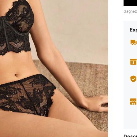
Gagnez
Exp
Descr