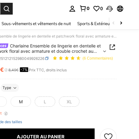
0
0
ouver. Press Enter to select.
Sous-vêtements et vêtements de nuit
Sports & Extérieur
Enfants
Charlaine Ensemble de lingerie en dentelle et patchwork floral avec armature et double crochet au dos, vêtements intimes élégants de style français sexy pour femmes, taille petite
Charlaine Ensemble de lingerie en dentelle et
ork floral avec armature et double crochet au
êtements intimes élégants de style français sexy
i251212152980049926226
(6 Commentaires)
emmes, taille petite
7€
-7%
ICE AND AVAILABILITY
8,49€
Prix TTC, droits inclus
Type
M
L
XL
nt
de des tailles
AJOUTER AU PANIER