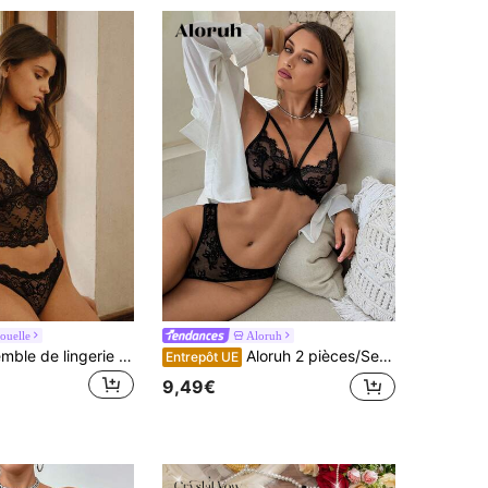
ouelle
Aloruh
Bisouelle Ensemble de lingerie sexy en dentelle noire pour femmes comprenant un soutien-gorge et une culotte, ensemble deux pièces pour femmes, lingerie sexy, tenue élégante, ensemble soutien-gorge et culotte en dentelle élégante pour l'été pour l'été
Aloruh 2 pièces/Set Soutien-gorge avec armatures de couleur unie sexy pour femmes
Entrepôt UE
9,49€