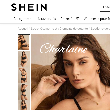
Ense
Use up 
Catégories
Nouveautés
Entrepôt UE
Vêtements pour 
Accueil
Sous-vêtements et vêtements de détente
Soutiens-gor
/
/