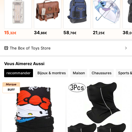
15
34
58
21
36
,32€
,86€
,76€
,25€
,
The Box of Toys Store
Vous Aimerez Aussi
recommander
Bijoux & montres
Maison
Chaussures
Sports &