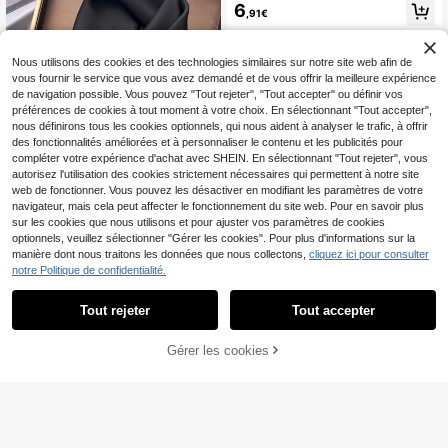
6
chaud, épais et doux, avec décorati
,91€
on de franges, cache-cou à carreau
x
Nous utilisons des cookies et des technologies similaires sur notre site web afin de
vous fournir le service que vous avez demandé et de vous offrir la meilleure expérience
de navigation possible. Vous pouvez "Tout rejeter", "Tout accepter" ou définir vos
préférences de cookies à tout moment à votre choix. En sélectionnant "Tout accepter",
nous définirons tous les cookies optionnels, qui nous aident à analyser le trafic, à offrir
des fonctionnalités améliorées et à personnaliser le contenu et les publicités pour
compléter votre expérience d'achat avec SHEIN. En sélectionnant "Tout rejeter", vous
autorisez l'utilisation des cookies strictement nécessaires qui permettent à notre site
web de fonctionner. Vous pouvez les désactiver en modifiant les paramètres de votre
navigateur, mais cela peut affecter le fonctionnement du site web. Pour en savoir plus
sur les cookies que nous utilisons et pour ajuster vos paramètres de cookies
8
optionnels, veuillez sélectionner "Gérer les cookies". Pour plus d'informations sur la
manière dont nous traitons les données que nous collectons,
cliquez ici pour consulter
RP Scarves
notre Politique de confidentialité.
1 pièce Bandana en faux soie impri
mé motif cachemire, foulard polyval
3
,85€
ent unisexe pour le cou, bandeau, d
Tout rejeter
Tout accepter
15
écoration
RP Scarves
AJOUTER AU
Gérer les cookies
CRAQUEZ DES MAINTENANT
1 pièce Foulard unisexe, bandeau c
PANIER
arré, tour de tête, châle, écharpe de
3
,34€
cou, bandana, pour femmes