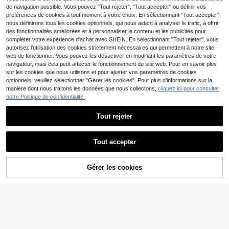
xtra large de 3,8 cm, 2 toasts, finitio
de navigation possible. Vous pouvez "Tout rejeter", "Tout accepter" ou définir vos
ns en acier inoxydable, style vintag
préférences de cookies à tout moment à votre choix. En sélectionnant "Tout accepter",
e, 3 fonctions
nous définirons tous les cookies optionnels, qui nous aident à analyser le trafic, à offrir
des fonctionnalités améliorées et à personnaliser le contenu et les publicités pour
compléter votre expérience d'achat avec SHEIN. En sélectionnant "Tout rejeter", vous
autorisez l'utilisation des cookies strictement nécessaires qui permettent à notre site
web de fonctionner. Vous pouvez les désactiver en modifiant les paramètres de votre
navigateur, mais cela peut affecter le fonctionnement du site web. Pour en savoir plus
sur les cookies que nous utilisons et pour ajuster vos paramètres de cookies
optionnels, veuillez sélectionner "Gérer les cookies". Pour plus d'informations sur la
manière dont nous traitons les données que nous collectons,
cliquez ici pour consulter
Cecotec
notre Politique de confidentialité.
Cecotec Grill Électrique
Entrepôt UE
99
Rock'nGrill Smart Ctec - ✅ Livraiso
,90€
-16%
119,00€
n en 3-5 jours en Espagne (péninsul
Tout rejeter
e)
Cecotec
Cecotec Ctec Vaporera
Entrepôt UE
Tout accepter
69
Electrica VapoVita 3000 Pro. Cocin
,90€
a al Vapor y Conserva Nutrientes y
Vitaminas. 1000 W, 3 Recipientes -
✅Livraison en 3-5 jours
AJOUTER AU
Gérer les cookies
CRAQUEZ DES MAINTENANT
PANIER