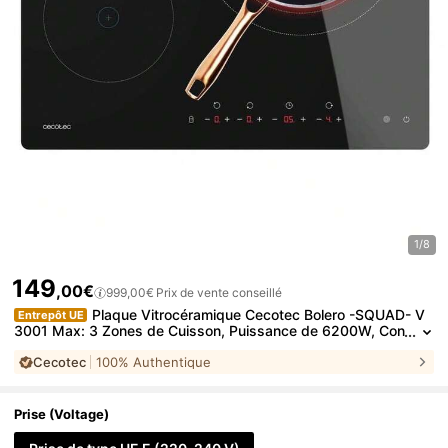
1/8
149
,00€
999,00€
Prix de vente conseillé
Plaque Vitrocéramique Cecotec Bolero -SQUAD- V
Entrepôt UE
3001 Max: 3 Zones de Cuisson, Puissance de 6200W, Con
trôle Tactile Intuitif, 9 Niveaux de Puissance pour Cuisiner à
Cecotec
100% Authentique
la Perfection, Enfant Kid Lock, Temporisateur Individualisé, Indi
cateur de Chaleur, Adaptable à Tous les Ustensiles avec Triple
Anneau
Prise (Voltage)