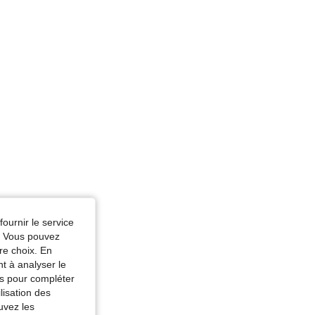
e du corps: Triangle inversé, Couleur: Bleu marine, Taille: L
fournir le service
e. Vous pouvez
re choix. En
nt à analyser le
tés pour compléter
lisation des
uvez les