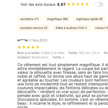
Voir les avis locaux
4,67
rachètera (11)
magnifique (86)
logistique rapide (8)
excellent service (2)
fidèle à la photo (100+)
l'amour (
m***m
11 Nov,2025
Bien à la taille: Fidèle à la taille, Taille: 160 cm / 63 in, Forme du c
Bien à la taille:
Fidèle à la taille
Taille:
160 cm / 63 in
Fo
Couleur:
Multicolore
Taille:
L
Ce vêtement est tout simplement magnifique. Il 
attire immédiatement le regard. La coupe est parfa
valeur la silhouette avec finesse, sans en faire tro
noble et raffiné, lui donne une allure haut de ga
et agréable au toucher. Les couleurs sont harmoni
une note de modernité tout en restant intemporelle
coutures impeccables, les finitions délicates ou e
décoratifs – révèlent un vrai souci de perfection.
pensée avec goût et créativité, qui peut se porter
d’occasions spéciales. En somme, c’est un vêteme
beau : il incarne le style, le raffinement et la pers
porte.