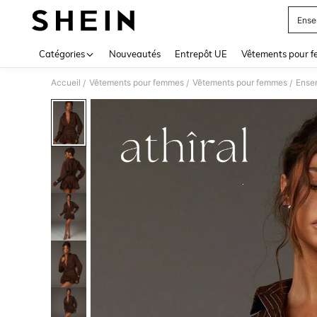
Ense
Use up 
Catégories
Nouveautés
Entrepôt UE
Vêtements pour 
Accueil
Vêtements pour femmes
Vêtements pour femmes
Ense
/
/
/