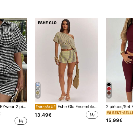
38
6
 taille froncée et shorts en tartan rouge tissé pour femmes
Eshe Glo Ensemble top à manches courtes à épaule asymétrique rayé et short taille basse pour femmes, ensemble 2 pièces rayé printemps/été, ensemble 2 pièces d'été, ensemble 2 pièces décontracté, ensemble 2 pièces confortable, convient pour les vacances à la plage et le port quotidien décontracté, tenue de base/été/plage/décontracté, ensemble rayé
Entrepôt UE
#8 BEST-SELL
)
13,49€
15,99€