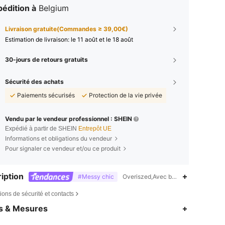
édition à
Belgium
Livraison gratuite(Commandes ≥ 39,00€)
Estimation de livraison:
le 11 août et le 18 août
30-jours de retours gratuits
Sécurité des achats
Paiements sécurisés
Protection de la vie privée
Vendu par le vendeur professionnel : SHEIN
Expédié à partir de SHEIN
Entrepôt UE
Informations et obligations du vendeur
Pour signaler ce vendeur et/ou ce produit
iption
#Messy chic
Overiszed,Avec boutons devant,Ourl
ions de sécurité et contacts
4,78
4K
568K
es & Mesures
4,78
4K
568K