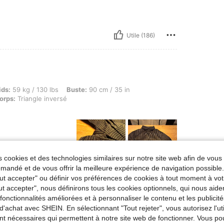
Utile (186)
kg / 130 lbs, Buste: 90 cm / 35 in, Hanches: 90 cm / 35 in, Taille: 60 cm / 24 in, Form
ids:
59 kg / 130 lbs
Buste:
90 cm / 35 in
orps:
Triangle inversé
 cookies et des technologies similaires sur notre site web afin de vous 
andé et de vous offrir la meilleure expérience de navigation possibl
Tout accepter" ou définir vos préférences de cookies à tout moment à vot
Utile (23)
ut accepter", nous définirons tous les cookies optionnels, qui nous aide
es fonctionnalités améliorées et à personnaliser le contenu et les publici
d'achat avec SHEIN. En sélectionnant "Tout rejeter", vous autorisez l'uti
nt nécessaires qui permettent à notre site web de fonctionner. Vous po