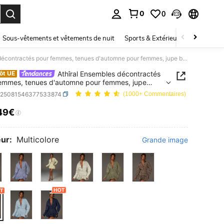
0
0
ouver. Press Enter to select.
Sous-vêtements et vêtements de nuit
Sports & Extérieur
Enfants
Athîral Ensembles décontractés pour femmes, tenues d'automne pour femmes, jupe bouffante marron et blouses, rayures marron
Athîral Ensembles décontractés
ôt UE
emmes, tenues d'automne pour femmes, jupe
nte marron et blouses, rayures marron
z25081546377533874
(1000+ Commentaires)
49€
ICE AND AVAILABILITY
ur:
Multicolore
Grande image