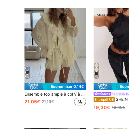
15
Économiser 0,14€
Écon
Ensemble top ample à col V à volants et short pour femmes, décontracté sexy couleur unie printemps élégant été jaune
SHEIN B
SHEIN BAE Ensemble décontracté femme Top à col 
Entrepôt UE
21,05€
21,19€
19,30€
19,49€