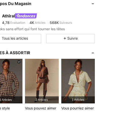
opos Du Magasin
4,78
4K
568K
4,78
4K
568K
Athîral
4,78
4K
568K
Evaluation
Articles
Suiveurs
3***2
est en train de naviguer
4,78
4K
568K
ks sans effort qui font tourner les têtes
4,78
4K
568K
Tous les articles
Suivre
4,78
4K
568K
4,78
4K
568K
ES À ASSORTIR
4,78
4K
568K
1 Articles
2 Articles
1 Articles
e style
Vous pouvez aimer
Vous pourriez aimer