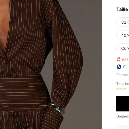
Taille
32 
40/
Curv
90%
Gui
Pas votr
Tous les
rapide
.
Gagnez