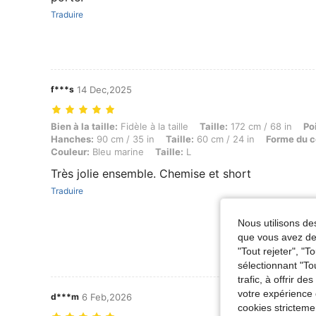
Traduire
f***s
14 Dec,2025
Bien à la taille: Fidèle à la taille, Taille: 172 cm / 68 in, Poids: 59 
Bien à la taille:
Fidèle à la taille
Taille:
172 cm / 68 in
Po
Hanches:
90 cm / 35 in
Taille:
60 cm / 24 in
Forme du c
Couleur:
Bleu marine
Taille:
L
Très jolie ensemble. Chemise et short
Traduire
Nous utilisons des
que vous avez dem
"Tout rejeter", "
sélectionnant "To
trafic, à offrir d
votre expérience 
d***m
6 Feb,2026
cookies stricteme