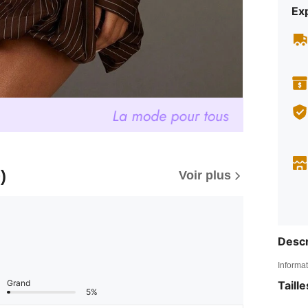
Exp
)
Voir plus
Descr
Informat
Grand
Taill
5%