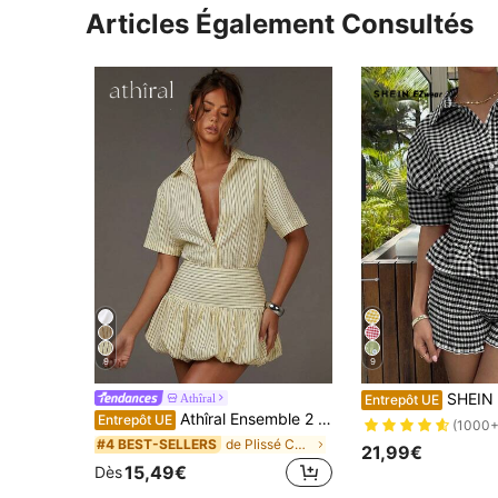
Articles Également Consultés
9
9
SHEIN EZwear 2 pièces/set Chemise à
Athîral
Entrepôt UE
Athîral Ensemble 2 pièces casual de femme composé d'un Top rayé à manches mi-longues et d'un short fleuri pour la ville
Entrepôt UE
(1000+
de Plissé Coordonnées féminines
#4 BEST-SELLERS
21,99€
15,49€
Dès