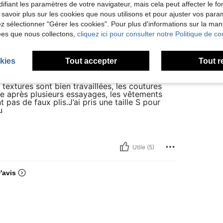
ifiant les paramètres de votre navigateur, mais cela peut affecter le 
ille:
L
 savoir plus sur les cookies que nous utilisons et pour ajuster vos par
lez sélectionner "Gérer les cookies". Pour plus d'informations sur la ma
re aussi agréablement surprise par cette
ées que nous collectons,
cliquez ici pour consulter notre Politique de con
gne, mais là, c’est clairement l’une de mes
colis, j’ai été bluffée : les articles étaient
 et surtout conformes à 100 % aux photos du
kies
Tout accepter
Tout r
.Ce qui m’a le plus marquée, c’est le rapport
aiment au-dessus de mes attentes. Les matières
cher et surtout agréables à porter. On sent
textures sont bien travaillées, les coutures
ême après plusieurs essayages, les vêtements
pas de faux plis.J’ai pris une taille S pour
u
Utile (5)
'avis