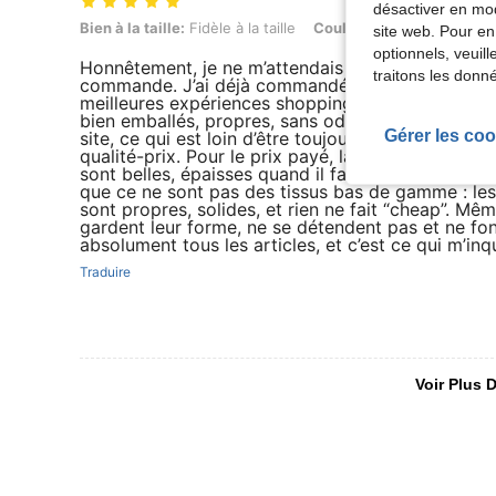
désactiver en mod
Bien à la taille: Fidèle à la taille, Couleur: Bleu marine, Taille: L
Bien à la taille:
Fidèle à la taille
Couleur:
Bleu marine
Ta
site web. Pour en
optionnels, veuil
Honnêtement, je ne m’attendais pas DU TOUT à êt
traitons les donn
commande. J’ai déjà commandé plusieurs fois en li
meilleures expériences shopping. Dès l’ouverture du 
bien emballés, propres, sans odeur désagréable,
Gérer les coo
site, ce qui est loin d’être toujours le cas ailleurs
qualité-prix. Pour le prix payé, la qualité est vr
sont belles, épaisses quand il faut, douces au tou
que ce ne sont pas des tissus bas de gamme : les 
sont propres, solides, et rien ne fait “cheap”. M
gardent leur forme, ne se détendent pas et ne font 
absolument tous les articles, et c’est ce qui m’inq
Traduire
Voir Plus D