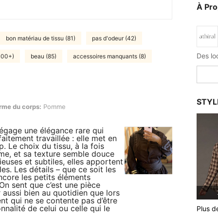
À Pr
bon matériau de tissu (81)
pas d'odeur (42)
Des loo
100+)
beau (85)
accessoires manquants (8)
STYL
orps: Pomme, Couleur: Multicolore, Taille: L
rme du corps:
Pomme
dégage une élégance rare qui
itement travaillée : elle met en
p. Le choix du tissu, à la fois
mme, et sa texture semble douce
euses et subtiles, elles apportent
s. Les détails – que ce soit les
ncore les petits éléments
 On sent que c’est une pièce
 aussi bien au quotidien que lors
nt qui ne se contente pas d’être
onnalité de celui ou celle qui le
Plus d