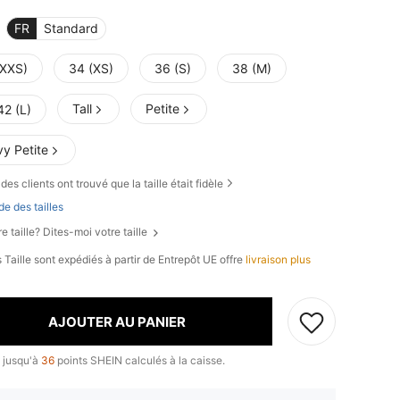
FR
Standard
(XXS)
34 (XS)
36 (S)
38 (M)
Tall
Petite
42 (L)
y Petite
des clients ont trouvé que la taille était fidèle
de des tailles
e taille? Dites-moi votre taille
 Taille sont expédiés à partir de Entrepôt UE offre
livraison plus
AJOUTER AU PANIER
 jusqu'à
36
points SHEIN calculés à la caisse.