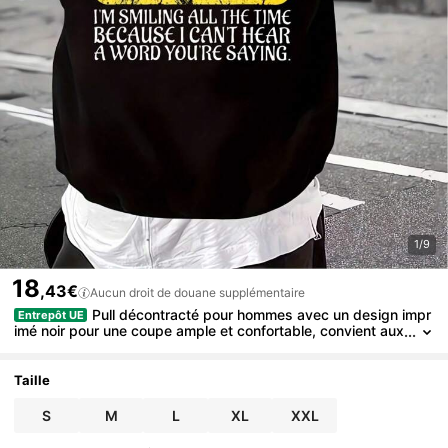
1/9
18
,43€
Aucun droit de douane supplémentaire
Pull décontracté pour hommes avec un design impr
Entrepôt UE
imé noir pour une coupe ample et confortable, convient aux
tenues quotidiennes des jeunes. Ce style streetwear éléga
nt pour l'automne et l'hiver_54-Pull à capuche, respirant, col ron
d, style de rue.
Taille
S
M
L
XL
XXL