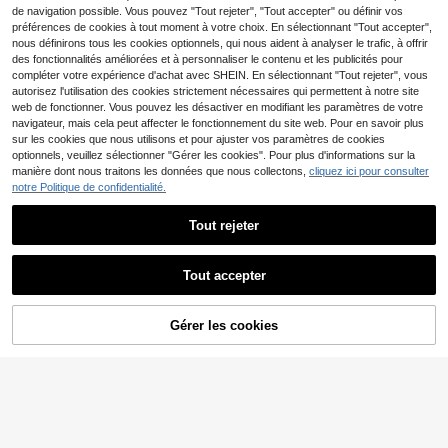
dien, sports décontractés, design d
de navigation possible. Vous pouvez "Tout rejeter", "Tout accepter" ou définir vos
e mode minimaliste
préférences de cookies à tout moment à votre choix. En sélectionnant "Tout accepter",
nous définirons tous les cookies optionnels, qui nous aident à analyser le trafic, à offrir
des fonctionnalités améliorées et à personnaliser le contenu et les publicités pour
compléter votre expérience d'achat avec SHEIN. En sélectionnant "Tout rejeter", vous
autorisez l'utilisation des cookies strictement nécessaires qui permettent à notre site
web de fonctionner. Vous pouvez les désactiver en modifiant les paramètres de votre
navigateur, mais cela peut affecter le fonctionnement du site web. Pour en savoir plus
sur les cookies que nous utilisons et pour ajuster vos paramètres de cookies
optionnels, veuillez sélectionner "Gérer les cookies". Pour plus d'informations sur la
manière dont nous traitons les données que nous collectons,
cliquez ici pour consulter
notre Politique de confidentialité.
Tout rejeter
Tout accepter
Sweat-shirts pour homm
Entrepôt UE
es
19
T-shirt homme imprimé
Entrepôt UE
,31€
Gérer les cookies
au dos, NIKA avec motif de main sq
CRAQUEZ DES MAINTENANT
AJOUTER AU PANIER
12
,11€
uelette, coupe ample, col rond, man
ches courtes, disponible en plusieur
s couleurs, idéal pour la salle de spo
rt et la ville.