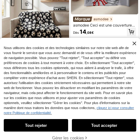
tive, plusieurs tailles disponibles, pa
rfaite pour se blottir confortablemen
t sur le lit, le canapé, le fauteuil ou p
our des fêtes à thème Halloween
asmodee
asmodee Ceci est une couverture e
n flanelle à thème anime avec des c
14
Dès
,08€
ouleurs de personnages proéminent
es et une haute reconnaissance, co
mbinant l'attrait esthétique et la dou
ceur. Elle peut être utilisée comme j
Nous utilisons des cookies et des technologies similaires sur notre site web afin de
eté de canapé, couverture de siest
vous fournir le service que vous avez demandé et de vous offrir la meilleure expérience
Économiser 0,06€
e, couverture de décoration de lit et
de navigation possible. Vous pouvez "Tout rejeter", "Tout accepter" ou définir vos
plus encore.
Couverture en flanelle de football, c
préférences de cookies à tout moment à votre choix. En sélectionnant "Tout accepter",
ouverture en laine douce et confort
7
nous définirons tous les cookies optionnels, qui nous aident à analyser le trafic, à offrir
Dès
,25€
7,31€
able en peluche noire avec motif de
des fonctionnalités améliorées et à personnaliser le contenu et les publicités pour
ballon de football, convient pour le
compléter votre expérience d'achat avec SHEIN. En sélectionnant "Tout rejeter", vous
canapé, le lit, le et la décoration, ca
autorisez l'utilisation des cookies strictement nécessaires qui permettent à notre site
deau idéal pour la famille, les adulte
s et vous-même
web de fonctionner. Vous pouvez les désactiver en modifiant les paramètres de votre
navigateur, mais cela peut affecter le fonctionnement du site web. Pour en savoir plus
sur les cookies que nous utilisons et pour ajuster vos paramètres de cookies
optionnels, veuillez sélectionner "Gérer les cookies". Pour plus d'informations sur la
7
manière dont nous traitons les données que nous collectons,
cliquez ici pour consulter
Housse de canapé antid
Entrepôt UE
notre Politique de confidentialité.
érapante à pompons – 100 % coton
20
,18€
-9%
22,21€
– 180 x 300 cm – Douce et conforta
Tout rejeter
Tout accepter
ble, fabriquée en Turquie
Gérer les cookies
CRAQUEZ DES MAINTENANT
AJOUTER AU PANIER