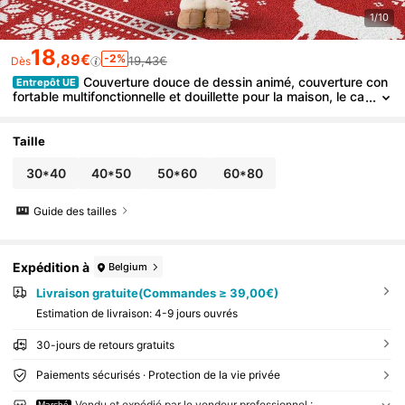
1/10
18
,89€
-2%
19,43€
Dès
Couverture douce de dessin animé, couverture con
Entrepôt UE
fortable multifonctionnelle et douillette pour la maison, le ca
napé, le lit. Idée de cadeau facile à entretenir
Taille
30*40
40*50
50*60
60*80
Guide des tailles
Expédition à
Belgium
Livraison gratuite(Commandes ≥ 39,00€)
Estimation de livraison:
4-9 jours ouvrés
30-jours de retours gratuits
Paiements sécurisés · Protection de la vie privée
Vendu et expédié par le vendeur professionnel :
Marché