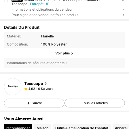
Teescape
Entrepôt UE
Informations et obligations du vendeur
Pour signaler ce vendeur et/ou ce produit
Détails Du Produit
Matériel:
Flanelle
Composition:
100% Polyester
Voir plus
Informations de sécurité et contacts
Teescape
6 Suiveurs
4,92
Suivre
Tous les articles
Vous Aimerez Aussi
recommander
Maison
Outils & amélioration de l'habitat
Apparei