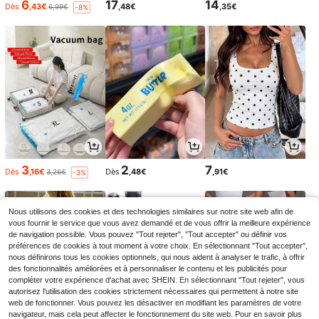
6
17
14
Dès
,43€
,48€
,35€
6,99€
-8%
3
2
7
Dès
,16€
Dès
,48€
,91€
3,26€
-3%
Nous utilisons des cookies et des technologies similaires sur notre site web afin de
vous fournir le service que vous avez demandé et de vous offrir la meilleure expérience
de navigation possible. Vous pouvez "Tout rejeter", "Tout accepter" ou définir vos
préférences de cookies à tout moment à votre choix. En sélectionnant "Tout accepter",
nous définirons tous les cookies optionnels, qui nous aident à analyser le trafic, à offrir
des fonctionnalités améliorées et à personnaliser le contenu et les publicités pour
compléter votre expérience d'achat avec SHEIN. En sélectionnant "Tout rejeter", vous
autorisez l'utilisation des cookies strictement nécessaires qui permettent à notre site
web de fonctionner. Vous pouvez les désactiver en modifiant les paramètres de votre
navigateur, mais cela peut affecter le fonctionnement du site web. Pour en savoir plus