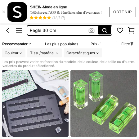
Regle 15 Cm
SHEIN-Mode en ligne
×
Règle
OBTENIR
Téléchargez l'APP & bénéficiez plus d'avantages !
(18,717)
Regle 30 Cm
Couture
Couture Matériel
Recommander
Les plus populaires
Prix
Filtre
Regle 15 Cm
Couleur
Tissu/matériel
Caractéristiques
Les prix peuvent varier en fonction du modèle, de la couleur, de la taille ou d'autres
variantes du produit sélectionné.