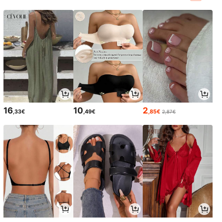
16
10
2
,33€
,49€
,85€
2,87€