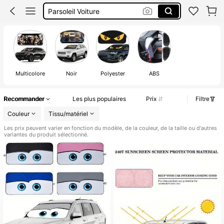
Accessoire Voiture
Extension Pare Soleil
Pare Soleil Voiture
Multicolore
Noir
Polyester
ABS
Recommander
Les plus populaires
Prix
Filtre
Couleur
Tissu/matériel
Les prix peuvent varier en fonction du modèle, de la couleur, de la taille ou d'autres
variantes du produit sélectionné.