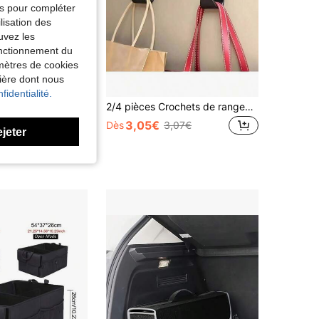
tés pour compléter
lisation des
uvez les
fonctionnement du
amètres de cookies
nière dont nous
fidentialité.
Sac de rangement pour coffre de voiture, avec 4 poches, organisateur de coffre de voiture multifonctionnel, sac de rangement pour siège arrière avec 3 sangles réglables
2/4 pièces Crochets de rangement multifonctions pour le de siège de voiture
3,05€
Dès
3,07€
ejeter
1 an