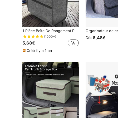
1 Pièce Boîte De Rangement Pour Coffre De Voiture En Feutre, Petit Organisateur Pliable Et Portable En Taille
(1000+)
6,48€
Dès
5,68€
Créé il y a 1 an