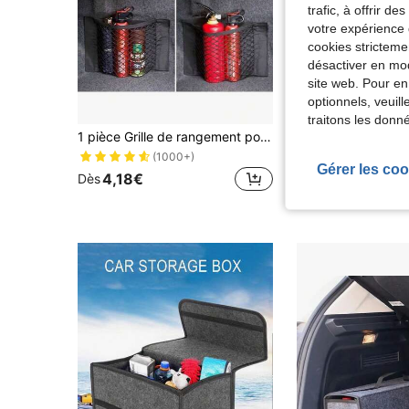
trafic, à offrir d
votre expérience 
cookies stricteme
désactiver en mod
site web. Pour en
optionnels, veuil
traitons les donn
1 pièce Grille de rangement pour voiture, grille de filet de chargement, organisateur de coffre universel, filet de rangement pour siège arrière en nylon, sac organisateur à coller au mur pour le coffre de la voiture
(1000+)
3,07€
Dès
Gérer les coo
4,18€
Dès