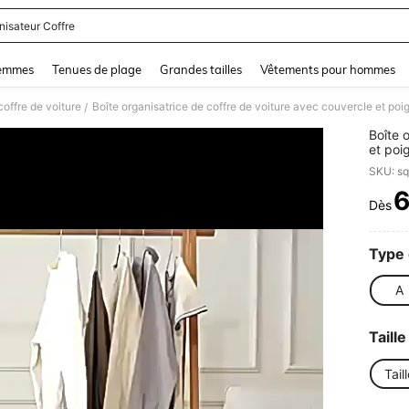
nisateur Coffre
and down arrow keys to navigate search Dernière recherche and Rechercher et Tr
femmes
Tenues de plage
Grandes tailles
Vêtements pour hommes
offre de voiture
/
Boîte 
et poi
rangem
SKU: s
Dès
PR
Type 
A
Taille
Tail