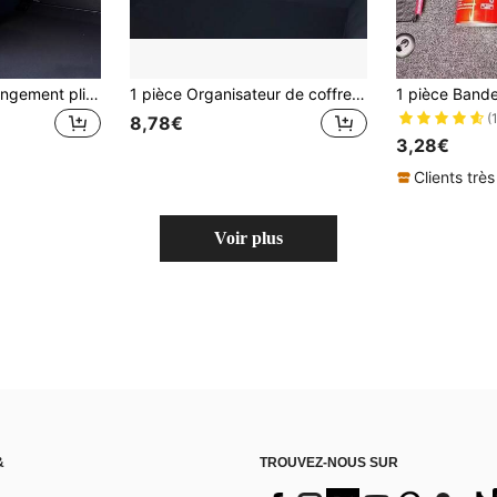
Grande boîte de rangement pliable pour le coffre de voiture avec couvercle et poignée, étanche, convient pour SUV et berline. Panier de rangement/organisation pour penderie, vêtements et literie.
1 pièce Organisateur de coffre de voiture Sac de rangement Sac en maille Organisateur de sac Sac de rangement pour coffre SUV MPV Sac de rangement pour siège arrière Porte-parapluie Porte-raquette
(
8,78€
3,28€
Clients très
Voir plus
&
TROUVEZ-NOUS SUR