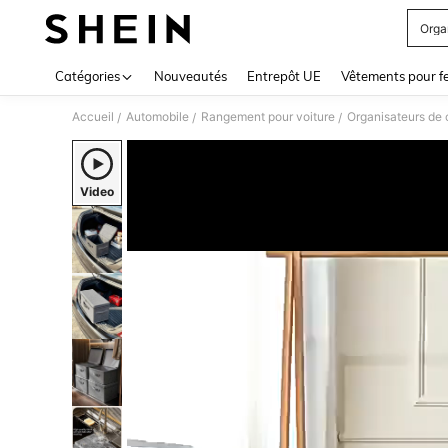
Orga
Use up 
Catégories
Nouveautés
Entrepôt UE
Vêtements pour 
Accueil
Automobile
Rangement pour voiture
Organisateurs de c
/
/
/
Video