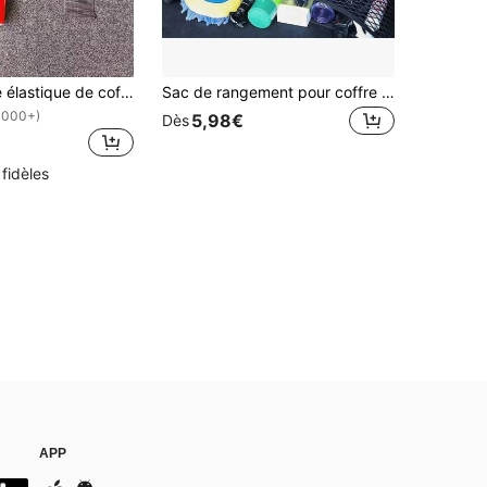
1 pièce Bande élastique de coffre de voiture
Sac de rangement pour coffre de voiture, sac de rangement multifonction en maille pour dossier de siège arrière de SUV, accessoire intérieur de voiture gain de place avec organisateur de compartiment de chargement
1000+)
5,98€
Dès
 fidèles
APP