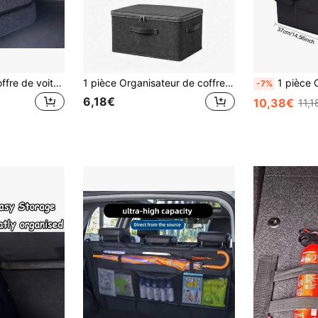
Organisateur de coffre de voiture pliable - Portable, de stockage polyvalent, en feutre, design gain de place, fournitures de voyage en plein air, fournitures d'organisation et de stockage pour voiture, sac de rangement pour outils de voiture
1 pièce Organisateur de coffre de voiture pliable grande capacité avec couvercle et poignées - Boîte de rangement imperméable, convient pour SUV et berline - Boîte de chargement pliable multifonctionnelle pour vêtements, literie, courses et organisation de placard
1 pièce Organisateur de coffre de voiture pour SUV Organisateur d
-7%
6,18€
10,38€
11,1