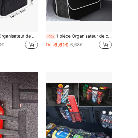
e rangement de voiture étanche pour siège arrière Boîte de rangement pliable pour siège arrière avec sangle réglable Noir
1 pièce Organisateur de coffre de voiture pliable, boîte de rangement en tissu feutre, sac organisateur de conteneur intérieur de voiture, organisateur de coffre de voiture
-1%
6,61€
8€
Dès
6,68€