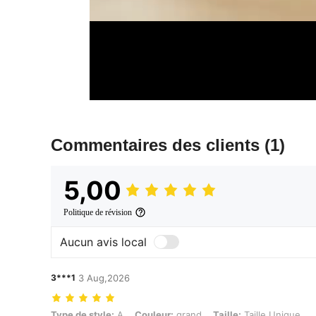
Commentaires des clients
(1)
5,00
Politique de révision
Aucun avis local
3***1
3 Aug,2026
Type de style: A, Couleur: grand, Taille: Taille Unique
Type de style:
A
Couleur:
grand
Taille:
Taille Unique