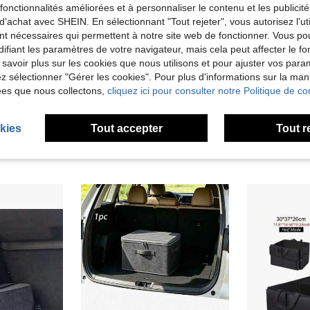
es fonctionnalités améliorées et à personnaliser le contenu et les publici
d'achat avec SHEIN. En sélectionnant "Tout rejeter", vous autorisez l'uti
nt nécessaires qui permettent à notre site web de fonctionner. Vous po
ifiant les paramètres de votre navigateur, mais cela peut affecter le 
 savoir plus sur les cookies que nous utilisons et pour ajuster vos par
lez sélectionner "Gérer les cookies". Pour plus d'informations sur la ma
ées que nous collectons,
cliquez ici pour consulter notre Politique de con
Crochet de rangement pour dossier de siège de voiture, clip de rangement pour appui-tête, crochet de rangement multifonction pour siège arrière, support de rangement pour siège avant et arrière, accessoires de rangement pour intérieur de voiture, convient pour les accessoires d'intérieur de voiture, accessoires de crochet d'organisation de décoration de voiture, accessoires de voiture pour femmes, accessoires de voiture
1 pièce Organisateur de coffre de voiture pliable en feutre, boîte de rangement portable pour l'espace de chargement
6,58€
8,33€
kies
Tout accepter
Tout r
Créé il y a 