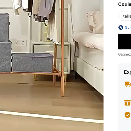
Coul
tail
Gui
Gagnez
Exp