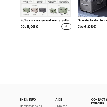
Boîte de rangement universelle pour coffre de voiture avec couvercle - Bac de rangement pliable en tissu non tissé, conteneur de cargaison pliable grande capacité, convient pour les vêtements, les jouets, les courses, SUV, camion et accessoires d'intérieur de voiture
5,08€
6,08€
Dès
Dès
SHEIN INFO
AIDE
CONTACT 
PAIEMENT
Mentions légales
Livraison