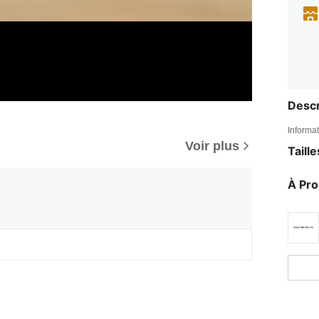
Descr
Informat
Voir plus
Taill
À Pr