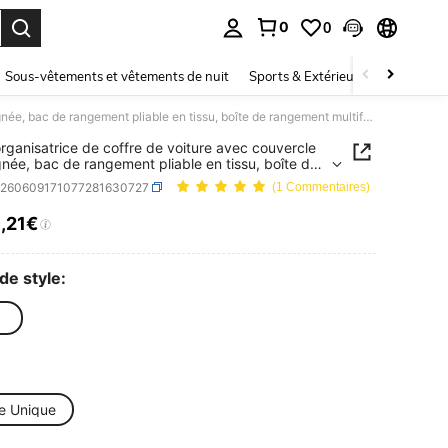
0
0
ouver. Press Enter to select.
Sous-vêtements et vêtements de nuit
Sports & Extérieur
Enfants
Boîte organisatrice de coffre de voiture avec couvercle et poignée, bac de rangement pliable en tissu, boîte de rangement multifonction pour voiture, maison et voyage
organisatrice de coffre de voiture avec couvercle
gnée, bac de rangement pliable en tissu, boîte de
ent multifonction pour voiture, maison et voyage
q260609171077281630727
(1 Commentaires)
6
,21€
ICE AND AVAILABILITY
de style:
le Unique