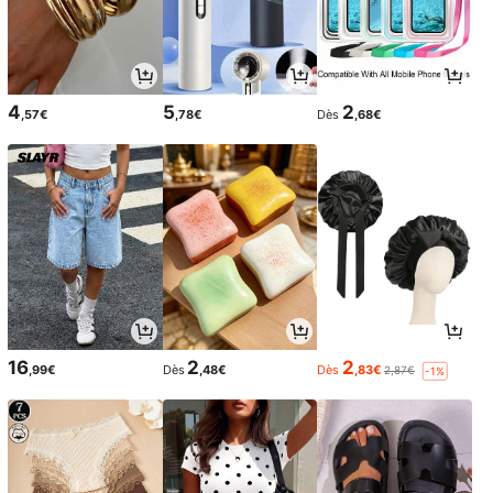
4
5
2
,57€
,78€
Dès
,68€
16
2
2
,99€
Dès
,48€
Dès
,83€
2,87€
-1%