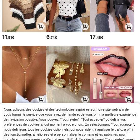
11
6
17
,51€
,74€
,48€
3
3
5
Nous utilisons des cookies et des technologies similaires sur notre site web afin de
,31€
,84€
,48€
vous fournir le service que vous avez demandé et de vous offrir la meilleure expérience
de navigation possible. Vous pouvez "Tout rejeter", "Tout accepter" ou définir vos
préférences de cookies à tout moment à votre choix. En sélectionnant "Tout accepter",
nous définirons tous les cookies optionnels, qui nous aident à analyser le trafic, à offrir
des fonctionnalités améliorées et à personnaliser le contenu et les publicités pour
compléter votre expérience d'achat avec SHEIN. En sélectionnant "Tout rejeter", vous