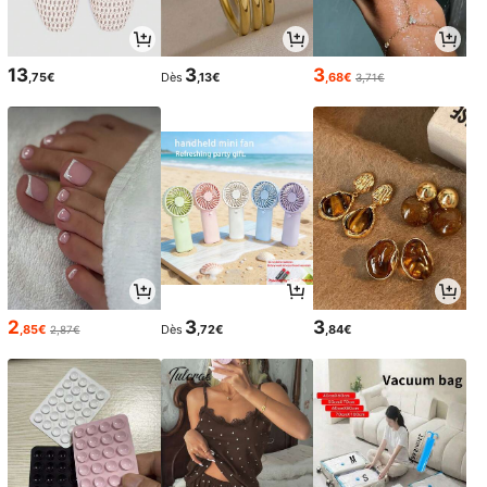
13
3
3
,75€
Dès
,13€
,68€
3,71€
2
3
3
,85€
Dès
,72€
,84€
2,87€