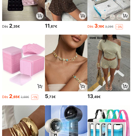
2
11
3
Dès
,35€
,87€
Dès
,16€
3,26€
-3%
2
5
13
Dès
,65€
,73€
,49€
2,68€
-1%